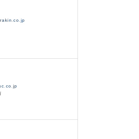
akin.co.jp
c.co.jp
有