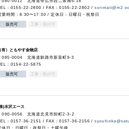
〒080-0012 北海道帯広市西二条南5-18
TEL：0155-22-2800 / FAX：0155-22-2802 /
sorimati@m2.oc
営業時間：8:30〜17:30 / 定休日：日曜日・祝祭日
販売可
工事・取付可
（有）ともやす金物店
〒085-0004 北海道釧路市新富町9-3
TEL：0154-22-5875
販売可
工事・取付可
(株)水沢エース
〒090-0056 北海道北見市卸町2-3-2
TEL：0157-36-2151 / FAX：0157-36-2156 /
syouhinka@satu
定休日：日曜日・祝祭日・土曜午後