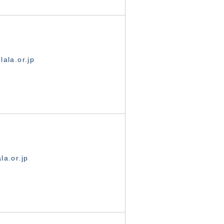
ala.or.jp
la.or.jp