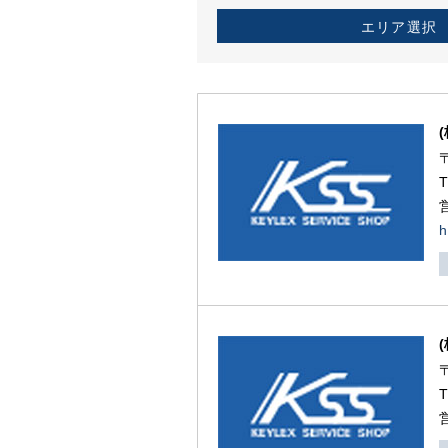
エリア選択
h