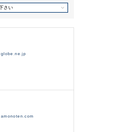
下さい
globe.ne.jp
namonoten.com