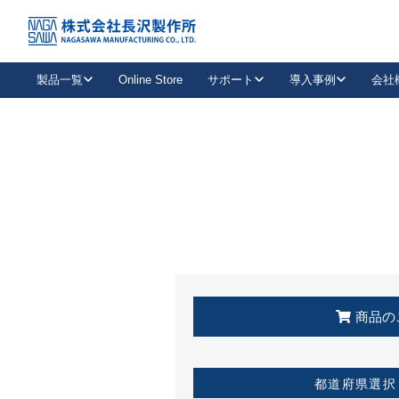
トップ
KSS加盟店・取扱店情報
店舗一覧
製品一覧
Online Store
サポート
導入事例
会社
新卒採用
会社情報
事業内容
中途採用
お問い合わせ
社会貢献活動
パート
2026年度採用情報
キャリア採用・専門職
メールフォームはこちら
工場で
キーレックス
レバーハンドル
キーレックス
機械式ボタン錠
室内用ドアハンドル
導入事例一覧
装
メールニュース
製品検索
お知らせ一覧
よくある質問（FAQ）
特集
簡単診断
教育機関
21
お客様に適したキーレックスをお探しいただけます。
廃番品情報
発
医療機関
品番から探す
取扱店情報
キーレックスを品番からお探しいただけます。
詳し
企業様採用事
商品の
お役立ち情報
都道府県選択