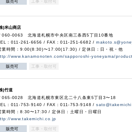
販売可
工事・取付可
(株)米山商店
〒060-0063 北海道札幌市中央区南三条西5丁目10番地
TEL：011-261-6656 / FAX：011-251-6682 /
makoto.s@yone
営業時間：9:00(8:30)〜17:00(17:30) / 定休日：日・祝・他
ttp://www.kanamonoten.com/sapporoshi-yoneyama/produc
販売可
工事・取付可
(株)竹道
〒065-0028 北海道札幌市東区北二十八条東5丁目3〜18
TEL：011-753-9140 / FAX：011-753-9148 /
sato@takemichi
営業時間：8:30〜17:30 / 定休日：土曜日・日曜日
ttp://www.takemichi.co.jp
販売可
工事・取付可