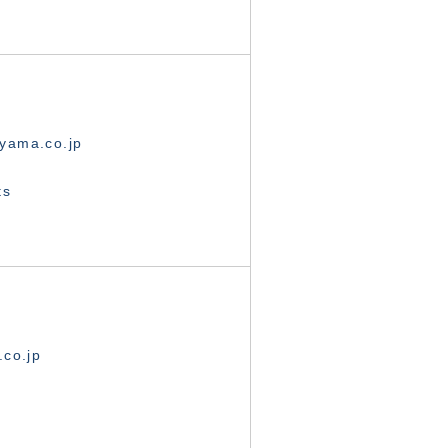
yama.co.jp
ts
.co.jp