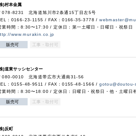
(株)村本金属
〒078-8231 北海道旭川市2条通15丁目左5号
TEL：0166-23-1155 / FAX：0166-35-3778 /
webmaster@mur
営業時間：8:30〜17:30 / 定休日：第一土曜日・日曜日・祝祭日
ttp://www.murakin.co.jp
販売可
工事・取付可
(株)道東サッシセンター
〒080-0010 北海道帯広市大通南31-56
TEL：0155-48-9511 / FAX：0155-48-1566 /
gotou@doutou-s
営業時間：8:30〜18:00 / 定休日：日曜日・祝祭日・他・土曜日
販売可
工事・取付可
(株)反町