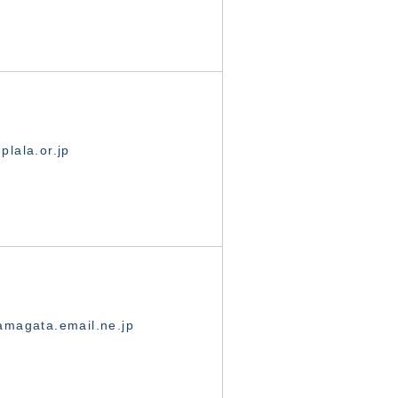
lala.or.jp
magata.email.ne.jp