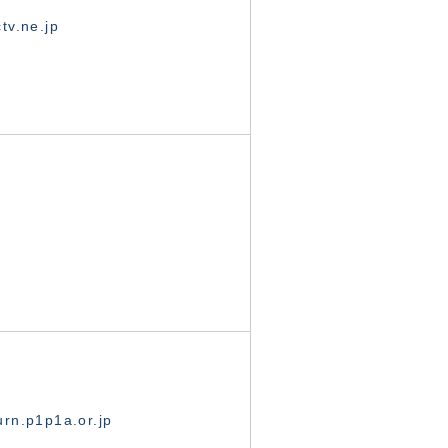
tv.ne.jp
rn.p1p1a.or.jp