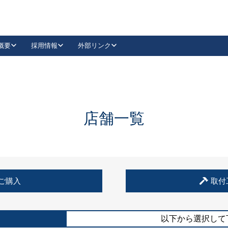
概要
採用情報
外部リンク
YouTube
Instagram
採用
キーレックスカタログ請求
の製品組み立て等
請求フォームはこちら
古代・古代NEO
レバーハンドル
Vi-Clear
古代・古代NEO
飾錠
導入事例一覧
抗ウイルス・抗菌製品
導入事例一覧
Facebook
LinkedIn
店舗一覧
00 / 1100から簡単に交換できるキーレックス4000を
日本ロック工業会
売開始しました。
外部サイト
く見る
例
ご購入
取付
長期住宅使用部材標準化推進協議会
外部サイト
以下から選択して