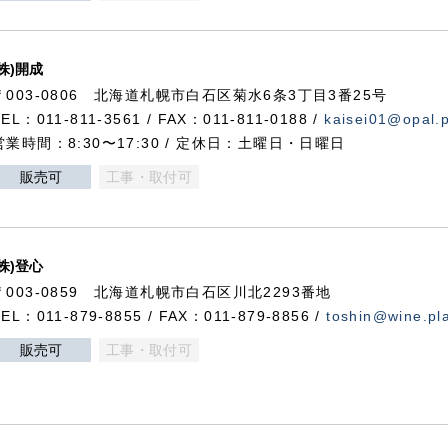
(株)開成
〒003-0806 北海道札幌市白石区菊水6条3丁目3番25号
TEL：011-811-3561 / FAX：011-811-0188 /
kaisei01@opal.pl
営業時間：8:30〜17:30 / 定休日：土曜日・日曜日
販売可
工事・取付可
(株)登心
〒003-0859 北海道札幌市白石区川北2293番地
TEL：011-879-8855 / FAX：011-879-8856 /
toshin@wine.pla
販売可
工事・取付可