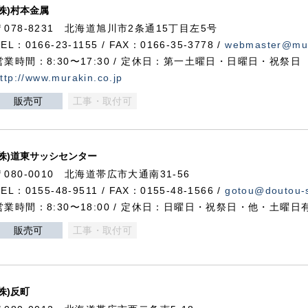
(株)村本金属
〒078-8231 北海道旭川市2条通15丁目左5号
TEL：0166-23-1155 / FAX：0166-35-3778 /
webmaster@mur
営業時間：8:30〜17:30 / 定休日：第一土曜日・日曜日・祝祭日
ttp://www.murakin.co.jp
販売可
工事・取付可
(株)道東サッシセンター
〒080-0010 北海道帯広市大通南31-56
TEL：0155-48-9511 / FAX：0155-48-1566 /
gotou@doutou-s
営業時間：8:30〜18:00 / 定休日：日曜日・祝祭日・他・土曜日
販売可
工事・取付可
(株)反町