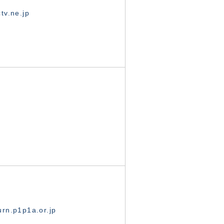
tv.ne.jp
rn.p1p1a.or.jp