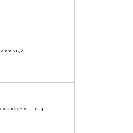
lala.or.jp
magata.email.ne.jp