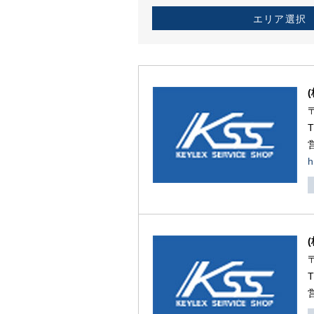
エリア選択
h