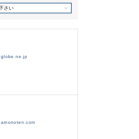
下さい
globe.ne.jp
namonoten.com