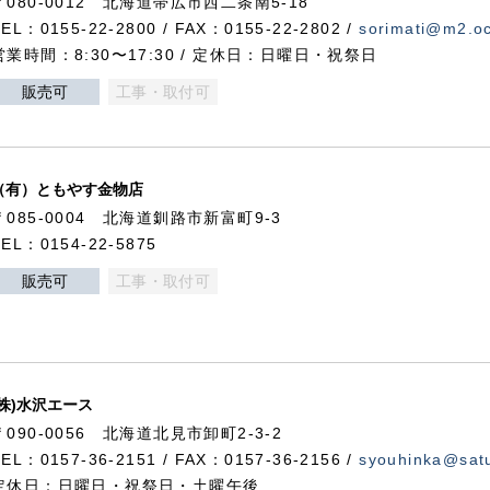
〒080-0012 北海道帯広市西二条南5-18
TEL：0155-22-2800 / FAX：0155-22-2802 /
sorimati@m2.oc
営業時間：8:30〜17:30 / 定休日：日曜日・祝祭日
販売可
工事・取付可
（有）ともやす金物店
〒085-0004 北海道釧路市新富町9-3
TEL：0154-22-5875
販売可
工事・取付可
(株)水沢エース
〒090-0056 北海道北見市卸町2-3-2
TEL：0157-36-2151 / FAX：0157-36-2156 /
syouhinka@satu
定休日：日曜日・祝祭日・土曜午後