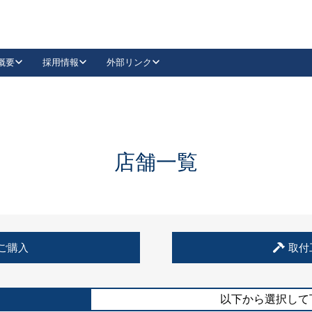
概要
採用情報
外部リンク
YouTube
Instagram
採用
キーレックスカタログ請求
の製品組み立て等
請求フォームはこちら
古代・古代NEO
レバーハンドル
Vi-Clear
古代・古代NEO
飾錠
導入事例一覧
抗ウイルス・抗菌製品
導入事例一覧
Facebook
LinkedIn
店舗一覧
00 / 1100から簡単に交換できるキーレックス4000を
日本ロック工業会
売開始しました。
外部サイト
く見る
例
ご購入
取付
長期住宅使用部材標準化推進協議会
外部サイト
以下から選択して