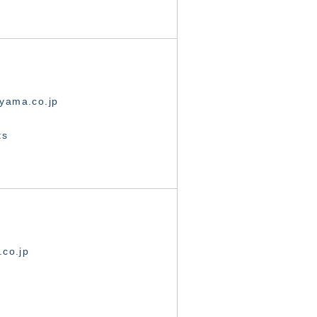
yama.co.jp
ts
.co.jp