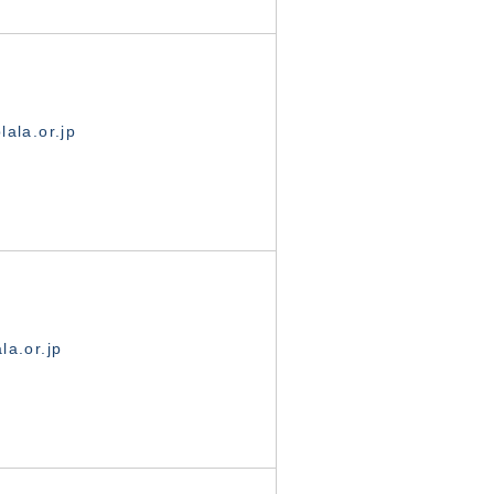
ala.or.jp
la.or.jp