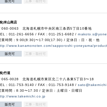
販売可
工事・取付可
(株)米山商店
〒060-0063 北海道札幌市中央区南三条西5丁目10番地
TEL：011-261-6656 / FAX：011-251-6682 /
makoto.s@yone
営業時間：9:00(8:30)〜17:00(17:30) / 定休日：日・祝・他
ttp://www.kanamonoten.com/sapporoshi-yoneyama/produc
販売可
工事・取付可
(株)竹道
〒065-0028 北海道札幌市東区北二十八条東5丁目3〜18
TEL：011-753-9140 / FAX：011-753-9148 /
sato@takemichi
営業時間：8:30〜17:30 / 定休日：土曜日・日曜日
ttp://www.takemichi.co.jp
販売可
工事・取付可