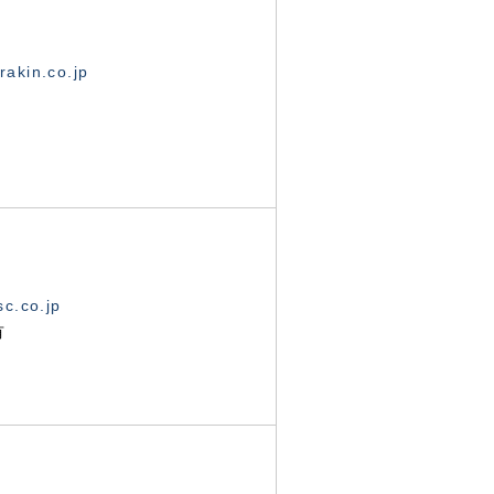
akin.co.jp
c.co.jp
有