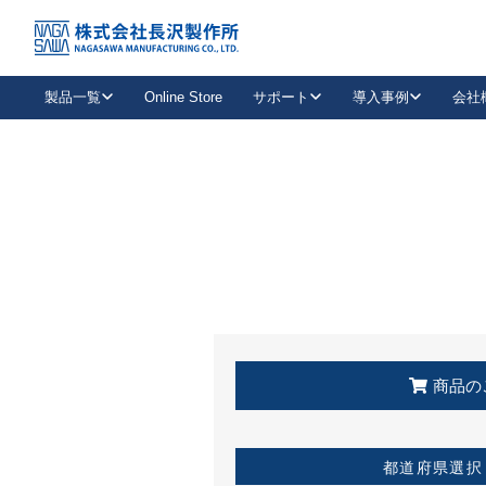
トップ
KSS加盟店・取扱店情報
店舗一覧
製品一覧
Online Store
サポート
導入事例
会社
新卒採用
会社情報
事業内容
中途採用
お問い合わせ
社会貢献活動
パート
2026年度採用情報
キャリア採用・専門職
メールフォームはこちら
工場で
キーレックス
レバーハンドル
キーレックス
機械式ボタン錠
室内用ドアハンドル
導入事例一覧
装
メールニュース
製品検索
お知らせ一覧
よくある質問（FAQ）
特集
簡単診断
教育機関
21
お客様に適したキーレックスをお探しいただけます。
廃番品情報
発
医療機関
品番から探す
取扱店情報
キーレックスを品番からお探しいただけます。
詳し
企業様採用事
商品の
お役立ち情報
都道府県選択