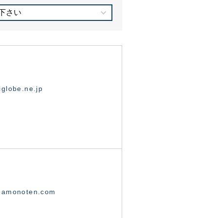
下さい
globe.ne.jp
namonoten.com