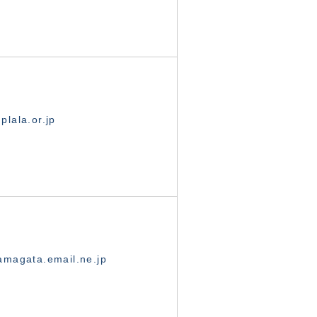
lala.or.jp
magata.email.ne.jp