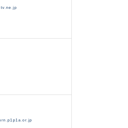
tv.ne.jp
rn.p1p1a.or.jp