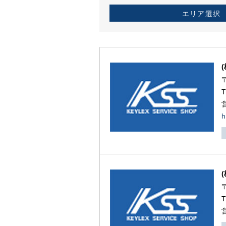
エリア選択
h