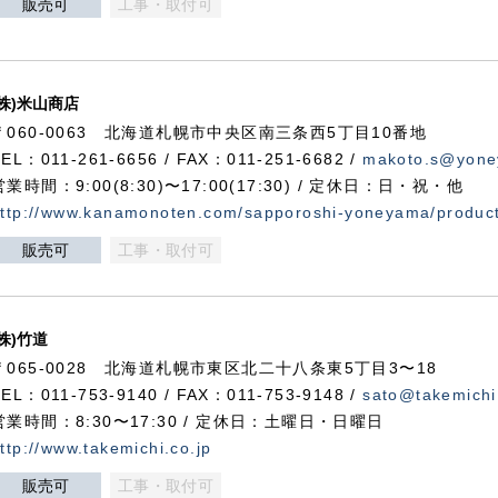
販売可
工事・取付可
(株)米山商店
〒060-0063 北海道札幌市中央区南三条西5丁目10番地
TEL：011-261-6656 / FAX：011-251-6682 /
makoto.s@yone
営業時間：9:00(8:30)〜17:00(17:30) / 定休日：日・祝・他
ttp://www.kanamonoten.com/sapporoshi-yoneyama/produc
販売可
工事・取付可
(株)竹道
〒065-0028 北海道札幌市東区北二十八条東5丁目3〜18
TEL：011-753-9140 / FAX：011-753-9148 /
sato@takemichi
営業時間：8:30〜17:30 / 定休日：土曜日・日曜日
ttp://www.takemichi.co.jp
販売可
工事・取付可