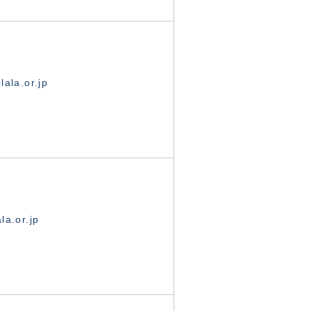
ala.or.jp
la.or.jp