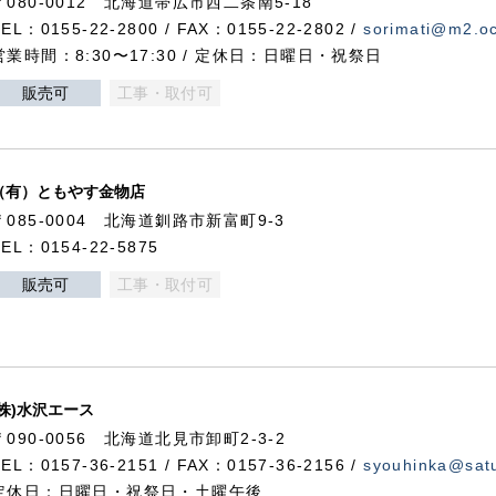
〒080-0012 北海道帯広市西二条南5-18
TEL：0155-22-2800 / FAX：0155-22-2802 /
sorimati@m2.oc
営業時間：8:30〜17:30 / 定休日：日曜日・祝祭日
販売可
工事・取付可
（有）ともやす金物店
〒085-0004 北海道釧路市新富町9-3
TEL：0154-22-5875
販売可
工事・取付可
(株)水沢エース
〒090-0056 北海道北見市卸町2-3-2
TEL：0157-36-2151 / FAX：0157-36-2156 /
syouhinka@satu
定休日：日曜日・祝祭日・土曜午後