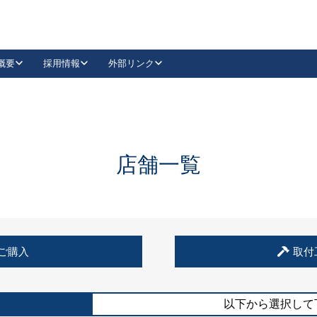
概要
採用情報
外部リンク
YouTube
Instagram
採用
キーレックスカタログ請求
の製品組み立て等
請求フォームはこちら
古代・古代NEO
レバーハンドル
Vi-Clear
古代・古代NEO
飾錠
導入事例一覧
抗ウイルス・抗菌製品
導入事例一覧
Facebook
LinkedIn
店舗一覧
00 / 1100から簡単に交換できるキーレックス4000を
日本ロック工業会
売開始しました。
外部サイト
く見る
例
ご購入
取付
長期住宅使用部材標準化推進協議会
外部サイト
以下から選択して