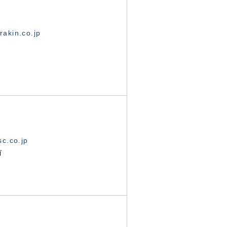
akin.co.jp
c.co.jp
有