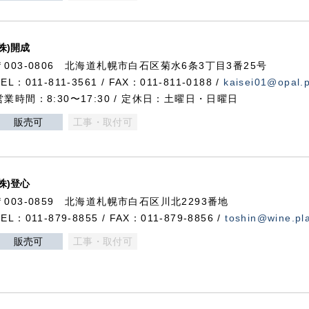
(株)開成
〒003-0806 北海道札幌市白石区菊水6条3丁目3番25号
TEL：011-811-3561 / FAX：011-811-0188 /
kaisei01@opal.pl
営業時間：8:30〜17:30 / 定休日：土曜日・日曜日
販売可
工事・取付可
(株)登心
〒003-0859 北海道札幌市白石区川北2293番地
TEL：011-879-8855 / FAX：011-879-8856 /
toshin@wine.pla
販売可
工事・取付可