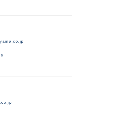
yama.co.jp
ts
.co.jp