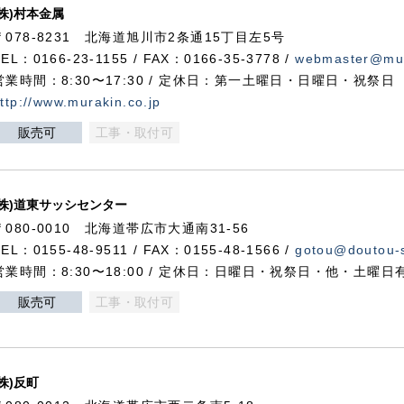
(株)村本金属
〒078-8231 北海道旭川市2条通15丁目左5号
TEL：0166-23-1155 / FAX：0166-35-3778 /
webmaster@mur
営業時間：8:30〜17:30 / 定休日：第一土曜日・日曜日・祝祭日
ttp://www.murakin.co.jp
販売可
工事・取付可
(株)道東サッシセンター
〒080-0010 北海道帯広市大通南31-56
TEL：0155-48-9511 / FAX：0155-48-1566 /
gotou@doutou-s
営業時間：8:30〜18:00 / 定休日：日曜日・祝祭日・他・土曜日
販売可
工事・取付可
(株)反町