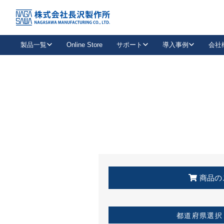
トップ
KSS加盟店・取扱店情報
店舗一覧
製品一覧
Online Store
サポート
導入事例
会社
新卒採用
会社情報
事業内容
中途採用
お問い合わせ
社会貢献活動
パート
2026年度採用情報
キャリア採用・専門職
メールフォームはこちら
工場で
キーレックス
レバーハンドル
キーレックス
機械式ボタン錠
室内用ドアハンドル
導入事例一覧
装
メールニュース
製品検索
お知らせ一覧
よくある質問（FAQ）
特集
簡単診断
教育機関
21
お客様に適したキーレックスをお探しいただけます。
廃番品情報
発
医療機関
品番から探す
取扱店情報
キーレックスを品番からお探しいただけます。
詳し
企業様採用事
商品の
お役立ち情報
都道府県選択