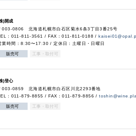
(株)開成
〒003-0806 北海道札幌市白石区菊水6条3丁目3番25号
TEL：011-811-3561 / FAX：011-811-0188 /
kaisei01@opal.pl
営業時間：8:30〜17:30 / 定休日：土曜日・日曜日
販売可
工事・取付可
(株)登心
〒003-0859 北海道札幌市白石区川北2293番地
TEL：011-879-8855 / FAX：011-879-8856 /
toshin@wine.pla
販売可
工事・取付可