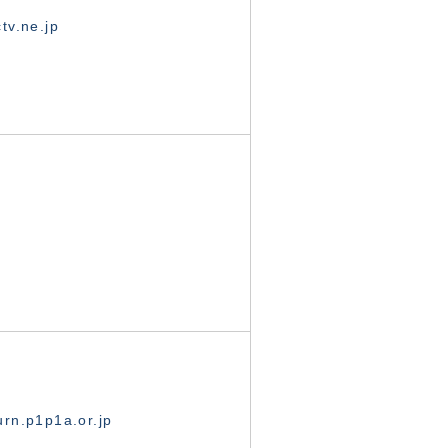
tv.ne.jp
rn.p1p1a.or.jp