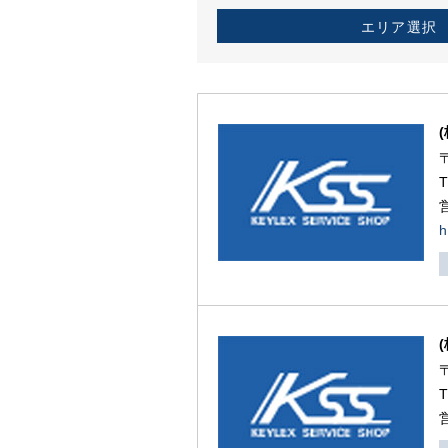
エリア選択
h