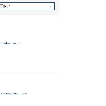
下さい
globe.ne.jp
namonoten.com