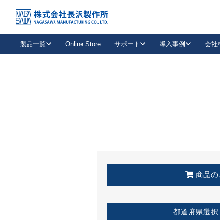
トップ
KSS加盟店・取扱店情報
店舗一覧
製品一覧
Online Store
サポート
導入事例
会社
新卒採用
会社情報
事業内容
中途採用
お問い合わせ
社会貢献活動
パート
2026年度採用情報
キャリア採用・専門職
メールフォームはこちら
工場で
キーレックス
レバーハンドル
キーレックス
機械式ボタン錠
室内用ドアハンドル
導入事例一覧
装
メールニュース
製品検索
お知らせ一覧
よくある質問（FAQ）
特集
簡単診断
教育機関
21
お客様に適したキーレックスをお探しいただけます。
廃番品情報
発
医療機関
品番から探す
取扱店情報
キーレックスを品番からお探しいただけます。
詳し
企業様採用事
商品の
お役立ち情報
都道府県選択