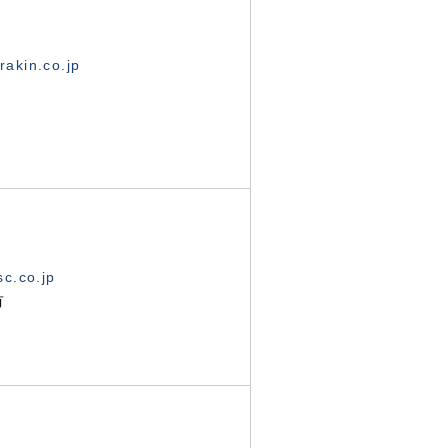
akin.co.jp
c.co.jp
有