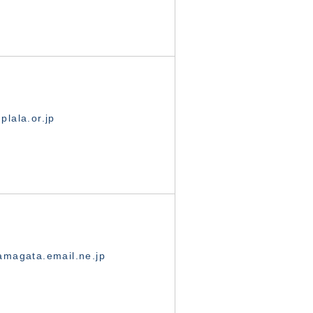
lala.or.jp
magata.email.ne.jp