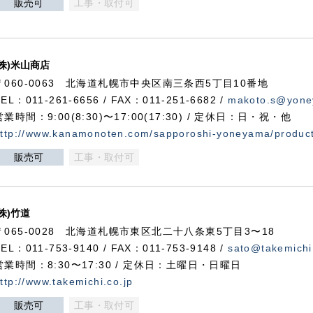
販売可
工事・取付可
(株)米山商店
〒060-0063 北海道札幌市中央区南三条西5丁目10番地
TEL：011-261-6656 / FAX：011-251-6682 /
makoto.s@yone
営業時間：9:00(8:30)〜17:00(17:30) / 定休日：日・祝・他
ttp://www.kanamonoten.com/sapporoshi-yoneyama/produc
販売可
工事・取付可
(株)竹道
〒065-0028 北海道札幌市東区北二十八条東5丁目3〜18
TEL：011-753-9140 / FAX：011-753-9148 /
sato@takemichi
営業時間：8:30〜17:30 / 定休日：土曜日・日曜日
ttp://www.takemichi.co.jp
販売可
工事・取付可