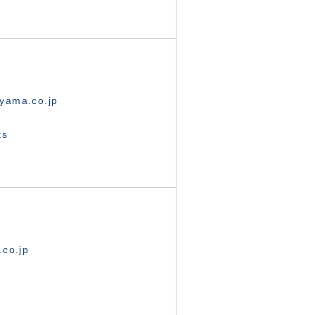
yama.co.jp
ts
.co.jp