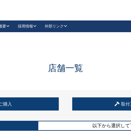
概要
採用情報
外部リンク
YouTube
Instagram
採用
キーレックスカタログ請求
の製品組み立て等
請求フォームはこちら
古代・古代NEO
レバーハンドル
Vi-Clear
古代・古代NEO
飾錠
導入事例一覧
抗ウイルス・抗菌製品
導入事例一覧
Facebook
LinkedIn
店舗一覧
00 / 1100から簡単に交換できるキーレックス4000を
日本ロック工業会
売開始しました。
外部サイト
く見る
例
ご購入
取付
長期住宅使用部材標準化推進協議会
外部サイト
以下から選択して