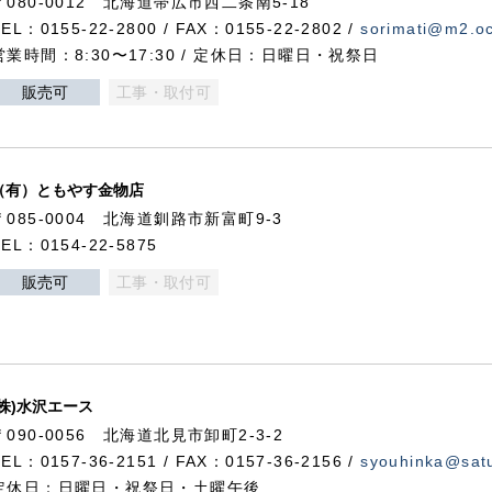
〒080-0012 北海道帯広市西二条南5-18
TEL：0155-22-2800 / FAX：0155-22-2802 /
sorimati@m2.oc
営業時間：8:30〜17:30 / 定休日：日曜日・祝祭日
販売可
工事・取付可
（有）ともやす金物店
〒085-0004 北海道釧路市新富町9-3
TEL：0154-22-5875
販売可
工事・取付可
(株)水沢エース
〒090-0056 北海道北見市卸町2-3-2
TEL：0157-36-2151 / FAX：0157-36-2156 /
syouhinka@satu
定休日：日曜日・祝祭日・土曜午後