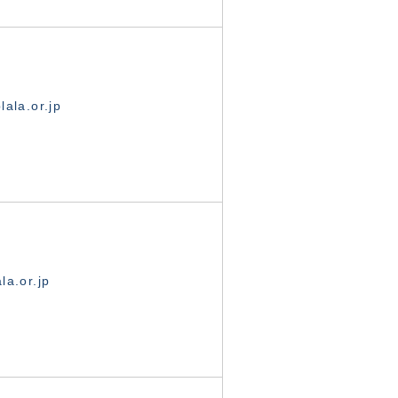
ala.or.jp
la.or.jp