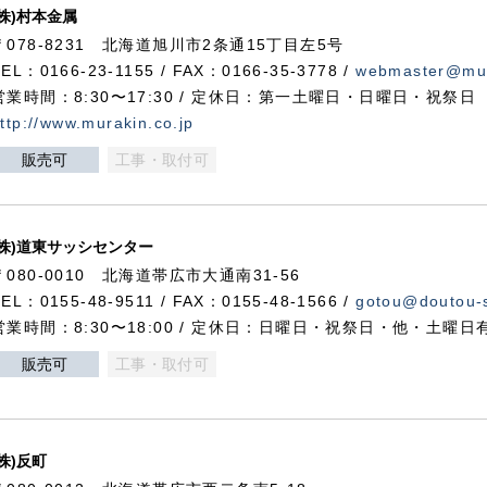
(株)村本金属
〒078-8231 北海道旭川市2条通15丁目左5号
TEL：0166-23-1155 / FAX：0166-35-3778 /
webmaster@mur
営業時間：8:30〜17:30 / 定休日：第一土曜日・日曜日・祝祭日
ttp://www.murakin.co.jp
販売可
工事・取付可
(株)道東サッシセンター
〒080-0010 北海道帯広市大通南31-56
TEL：0155-48-9511 / FAX：0155-48-1566 /
gotou@doutou-s
営業時間：8:30〜18:00 / 定休日：日曜日・祝祭日・他・土曜日
販売可
工事・取付可
(株)反町