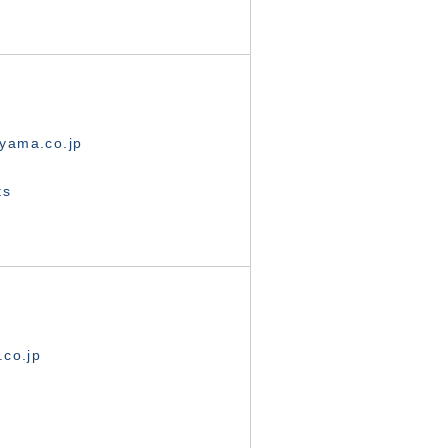
yama.co.jp
ts
.co.jp