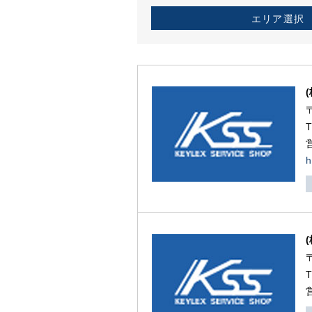
エリア選択
h