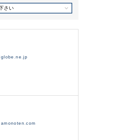
下さい
globe.ne.jp
namonoten.com