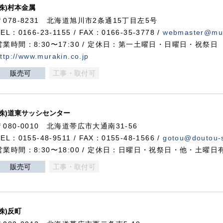
(株)村本金属
〒078-8231 北海道旭川市2条通15丁目左5号
TEL：0166-23-1155 / FAX：0166-35-3778 /
webmaster@mur
営業時間：8:30〜17:30 / 定休日：第一土曜日・日曜日・祝祭日
ttp://www.murakin.co.jp
販売可
工事・取付可
(株)道東サッシセンター
〒080-0010 北海道帯広市大通南31-56
TEL：0155-48-9511 / FAX：0155-48-1566 /
gotou@doutou-s
営業時間：8:30〜18:00 / 定休日：日曜日・祝祭日・他・土曜日
販売可
工事・取付可
(株)反町