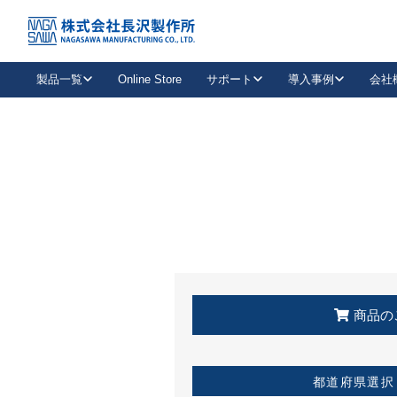
トップ
KSS加盟店・取扱店情報
店舗一覧
製品一覧
Online Store
サポート
導入事例
会社
新卒採用
会社情報
事業内容
中途採用
お問い合わせ
社会貢献活動
パート
2026年度採用情報
キャリア採用・専門職
メールフォームはこちら
工場で
キーレックス
レバーハンドル
キーレックス
機械式ボタン錠
室内用ドアハンドル
導入事例一覧
装
メールニュース
製品検索
お知らせ一覧
よくある質問（FAQ）
特集
簡単診断
教育機関
21
お客様に適したキーレックスをお探しいただけます。
廃番品情報
発
医療機関
品番から探す
取扱店情報
キーレックスを品番からお探しいただけます。
詳し
企業様採用事
商品の
お役立ち情報
都道府県選択