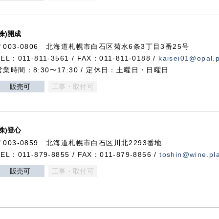
(株)開成
〒003-0806 北海道札幌市白石区菊水6条3丁目3番25号
TEL：011-811-3561 / FAX：011-811-0188 /
kaisei01@opal.pl
営業時間：8:30〜17:30 / 定休日：土曜日・日曜日
販売可
工事・取付可
(株)登心
〒003-0859 北海道札幌市白石区川北2293番地
TEL：011-879-8855 / FAX：011-879-8856 /
toshin@wine.pla
販売可
工事・取付可