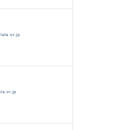
ala.or.jp
la.or.jp