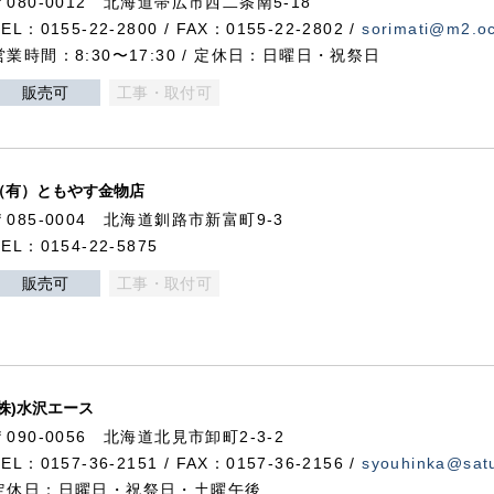
〒080-0012 北海道帯広市西二条南5-18
TEL：0155-22-2800 / FAX：0155-22-2802 /
sorimati@m2.oc
営業時間：8:30〜17:30 / 定休日：日曜日・祝祭日
販売可
工事・取付可
（有）ともやす金物店
〒085-0004 北海道釧路市新富町9-3
TEL：0154-22-5875
販売可
工事・取付可
(株)水沢エース
〒090-0056 北海道北見市卸町2-3-2
TEL：0157-36-2151 / FAX：0157-36-2156 /
syouhinka@satu
定休日：日曜日・祝祭日・土曜午後