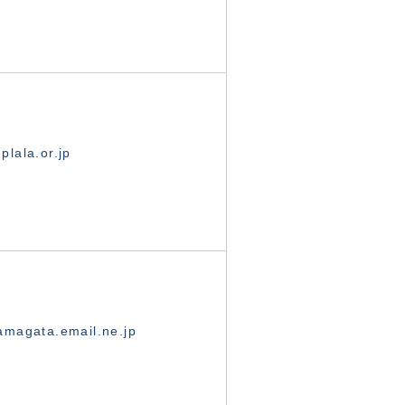
lala.or.jp
magata.email.ne.jp