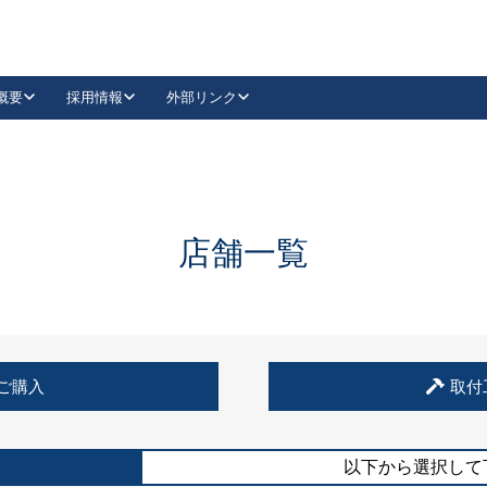
概要
採用情報
外部リンク
YouTube
Instagram
採用
キーレックスカタログ請求
の製品組み立て等
請求フォームはこちら
古代・古代NEO
レバーハンドル
Vi-Clear
古代・古代NEO
飾錠
導入事例一覧
抗ウイルス・抗菌製品
導入事例一覧
Facebook
LinkedIn
店舗一覧
00 / 1100から簡単に交換できるキーレックス4000を
日本ロック工業会
売開始しました。
外部サイト
く見る
例
ご購入
取付
長期住宅使用部材標準化推進協議会
外部サイト
以下から選択して