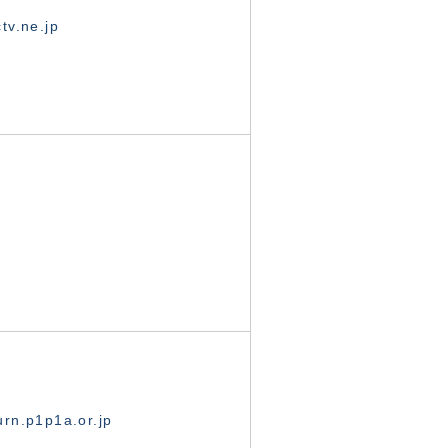
tv.ne.jp
rn.p1p1a.or.jp