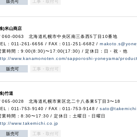
販売可
工事・取付可
(株)米山商店
〒060-0063 北海道札幌市中央区南三条西5丁目10番地
TEL：011-261-6656 / FAX：011-251-6682 /
makoto.s@yone
営業時間：9:00(8:30)〜17:00(17:30) / 定休日：日・祝・他
ttp://www.kanamonoten.com/sapporoshi-yoneyama/produc
販売可
工事・取付可
(株)竹道
〒065-0028 北海道札幌市東区北二十八条東5丁目3〜18
TEL：011-753-9140 / FAX：011-753-9148 /
sato@takemichi
営業時間：8:30〜17:30 / 定休日：土曜日・日曜日
ttp://www.takemichi.co.jp
販売可
工事・取付可