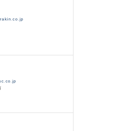
akin.co.jp
c.co.jp
有