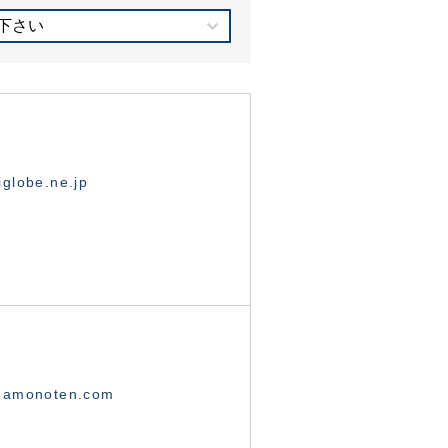
下さい
globe.ne.jp
namonoten.com