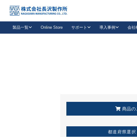
トップ
KSS加盟店・取扱店情報
店舗一覧
製品一覧
Online Store
サポート
導入事例
会社
新卒採用
会社情報
事業内容
中途採用
お問い合わせ
社会貢献活動
パート
2026年度採用情報
キャリア採用・専門職
メールフォームはこちら
工場で
キーレックス
レバーハンドル
キーレックス
機械式ボタン錠
室内用ドアハンドル
導入事例一覧
装
メールニュース
製品検索
お知らせ一覧
よくある質問（FAQ）
特集
簡単診断
教育機関
21
お客様に適したキーレックスをお探しいただけます。
廃番品情報
発
医療機関
品番から探す
取扱店情報
キーレックスを品番からお探しいただけます。
詳し
企業様採用事
商品の
お役立ち情報
都道府県選択