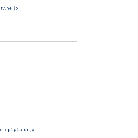
tv.ne.jp
rn.p1p1a.or.jp