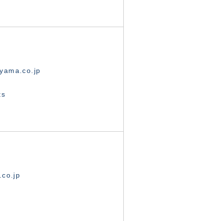
yama.co.jp
ts
.co.jp