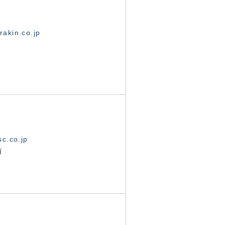
akin.co.jp
c.co.jp
有