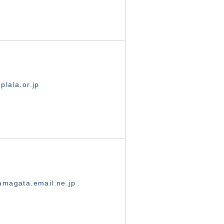
lala.or.jp
magata.email.ne.jp