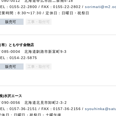
〒080-0012 北海道帯広市西二条南5-18
TEL：0155-22-2800 / FAX：0155-22-2802 /
sorimati@m2.oc
営業時間：8:30〜17:30 / 定休日：日曜日・祝祭日
販売可
工事・取付可
（有）ともやす金物店
〒085-0004 北海道釧路市新富町9-3
TEL：0154-22-5875
販売可
工事・取付可
(株)水沢エース
〒090-0056 北海道北見市卸町2-3-2
TEL：0157-36-2151 / FAX：0157-36-2156 /
syouhinka@satu
定休日：日曜日・祝祭日・土曜午後