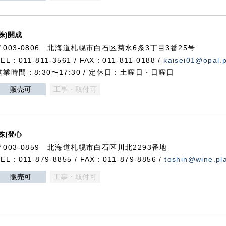
(株)開成
〒003-0806 北海道札幌市白石区菊水6条3丁目3番25号
TEL：011-811-3561 / FAX：011-811-0188 /
kaisei01@opal.pl
営業時間：8:30〜17:30 / 定休日：土曜日・日曜日
販売可
工事・取付可
(株)登心
〒003-0859 北海道札幌市白石区川北2293番地
TEL：011-879-8855 / FAX：011-879-8856 /
toshin@wine.pla
販売可
工事・取付可