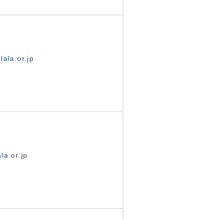
ala.or.jp
la.or.jp