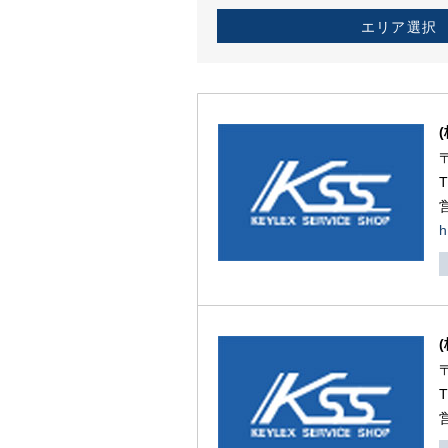
エリア選択
h