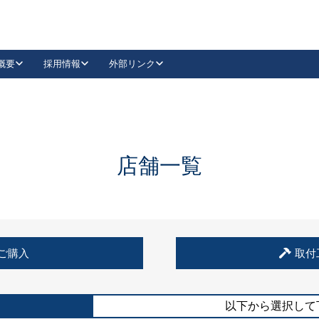
概要
採用情報
外部リンク
YouTube
Instagram
採用
キーレックスカタログ請求
の製品組み立て等
請求フォームはこちら
古代・古代NEO
レバーハンドル
Vi-Clear
古代・古代NEO
飾錠
導入事例一覧
抗ウイルス・抗菌製品
導入事例一覧
Facebook
LinkedIn
店舗一覧
00 / 1100から簡単に交換できるキーレックス4000を
日本ロック工業会
売開始しました。
外部サイト
く見る
例
ご購入
取付
長期住宅使用部材標準化推進協議会
外部サイト
以下から選択して