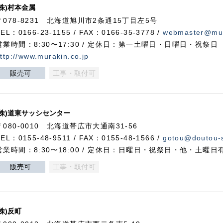
(株)村本金属
〒078-8231 北海道旭川市2条通15丁目左5号
TEL：0166-23-1155 / FAX：0166-35-3778 /
webmaster@mur
営業時間：8:30〜17:30 / 定休日：第一土曜日・日曜日・祝祭日
ttp://www.murakin.co.jp
販売可
工事・取付可
(株)道東サッシセンター
〒080-0010 北海道帯広市大通南31-56
TEL：0155-48-9511 / FAX：0155-48-1566 /
gotou@doutou-s
営業時間：8:30〜18:00 / 定休日：日曜日・祝祭日・他・土曜日
販売可
工事・取付可
(株)反町