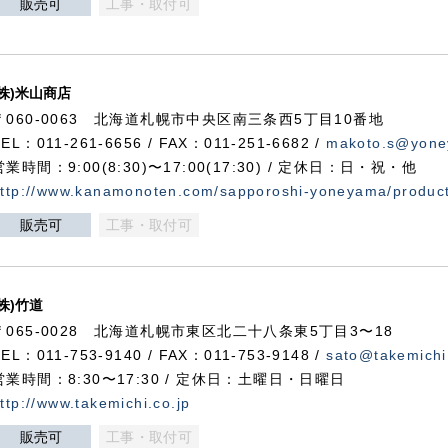
販売可
工事・取付可
(株)米山商店
〒060-0063 北海道札幌市中央区南三条西5丁目10番地
TEL：011-261-6656 / FAX：011-251-6682 /
makoto.s@yone
営業時間：9:00(8:30)〜17:00(17:30) / 定休日：日・祝・他
ttp://www.kanamonoten.com/sapporoshi-yoneyama/produc
販売可
工事・取付可
(株)竹道
〒065-0028 北海道札幌市東区北二十八条東5丁目3〜18
TEL：011-753-9140 / FAX：011-753-9148 /
sato@takemichi
営業時間：8:30〜17:30 / 定休日：土曜日・日曜日
ttp://www.takemichi.co.jp
販売可
工事・取付可