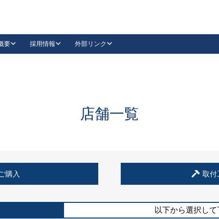
概要
採用情報
外部リンク
YouTube
Instagram
採用
キーレックスカタログ請求
の製品組み立て等
請求フォームはこちら
古代・古代NEO
レバーハンドル
Vi-Clear
古代・古代NEO
飾錠
導入事例一覧
抗ウイルス・抗菌製品
導入事例一覧
Facebook
LinkedIn
店舗一覧
00 / 1100から簡単に交換できるキーレックス4000を
日本ロック工業会
売開始しました。
外部サイト
く見る
例
ご購入
取付
長期住宅使用部材標準化推進協議会
外部サイト
以下から選択して