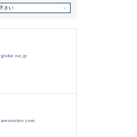
下さい
globe.ne.jp
namonoten.com