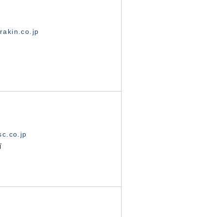
akin.co.jp
c.co.jp
有