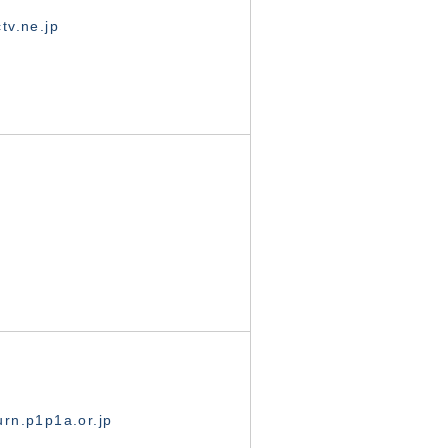
tv.ne.jp
rn.p1p1a.or.jp