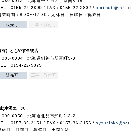
〒080-0012 北海道帯広市西二条南5-18
TEL：0155-22-2800 / FAX：0155-22-2802 /
sorimati@m2.oc
営業時間：8:30〜17:30 / 定休日：日曜日・祝祭日
販売可
工事・取付可
（有）ともやす金物店
〒085-0004 北海道釧路市新富町9-3
TEL：0154-22-5875
販売可
工事・取付可
(株)水沢エース
〒090-0056 北海道北見市卸町2-3-2
TEL：0157-36-2151 / FAX：0157-36-2156 /
syouhinka@satu
定休日：日曜日・祝祭日・土曜午後