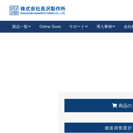
トップ
KSS加盟店・取扱店情報
店舗一覧
製品一覧
Online Store
サポート
導入事例
会社
新卒採用
会社情報
事業内容
中途採用
お問い合わせ
社会貢献活動
パート
2026年度採用情報
キャリア採用・専門職
メールフォームはこちら
工場で
キーレックス
レバーハンドル
キーレックス
機械式ボタン錠
室内用ドアハンドル
導入事例一覧
装
メールニュース
製品検索
お知らせ一覧
よくある質問（FAQ）
特集
簡単診断
教育機関
21
お客様に適したキーレックスをお探しいただけます。
廃番品情報
発
医療機関
品番から探す
取扱店情報
キーレックスを品番からお探しいただけます。
詳し
企業様採用事
商品の
お役立ち情報
都道府県選択