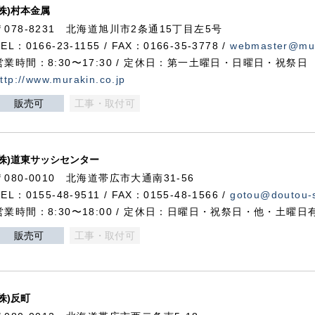
(株)村本金属
〒078-8231 北海道旭川市2条通15丁目左5号
TEL：0166-23-1155 / FAX：0166-35-3778 /
webmaster@mur
営業時間：8:30〜17:30 / 定休日：第一土曜日・日曜日・祝祭日
ttp://www.murakin.co.jp
販売可
工事・取付可
(株)道東サッシセンター
〒080-0010 北海道帯広市大通南31-56
TEL：0155-48-9511 / FAX：0155-48-1566 /
gotou@doutou-s
営業時間：8:30〜18:00 / 定休日：日曜日・祝祭日・他・土曜日
販売可
工事・取付可
(株)反町