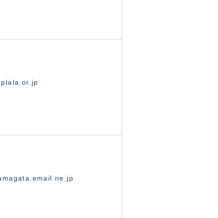
lala.or.jp
magata.email.ne.jp