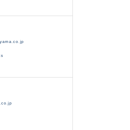
yama.co.jp
ts
.co.jp