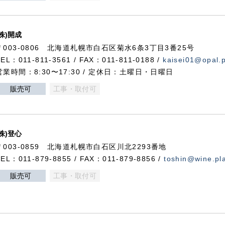
(株)開成
〒003-0806 北海道札幌市白石区菊水6条3丁目3番25号
TEL：011-811-3561 / FAX：011-811-0188 /
kaisei01@opal.pl
営業時間：8:30〜17:30 / 定休日：土曜日・日曜日
販売可
工事・取付可
(株)登心
〒003-0859 北海道札幌市白石区川北2293番地
TEL：011-879-8855 / FAX：011-879-8856 /
toshin@wine.pla
販売可
工事・取付可