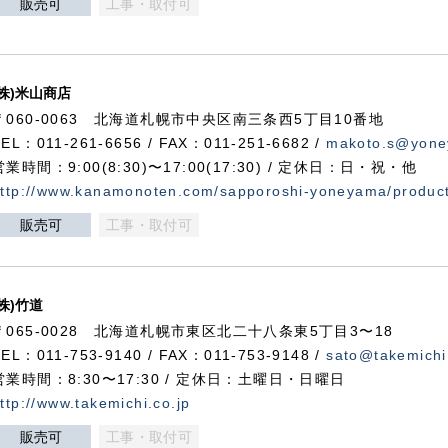
販売可
工事・取付可
(株)米山商店
〒060-0063 北海道札幌市中央区南三条西5丁目10番地
TEL：011-261-6656 / FAX：011-251-6682 /
makoto.s@yone
営業時間：9:00(8:30)〜17:00(17:30) / 定休日：日・祝・他
ttp://www.kanamonoten.com/sapporoshi-yoneyama/produc
販売可
工事・取付可
(株)竹道
〒065-0028 北海道札幌市東区北二十八条東5丁目3〜18
TEL：011-753-9140 / FAX：011-753-9148 /
sato@takemichi
営業時間：8:30〜17:30 / 定休日：土曜日・日曜日
ttp://www.takemichi.co.jp
販売可
工事・取付可