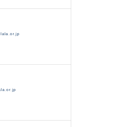
ala.or.jp
la.or.jp