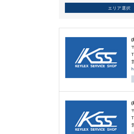
エリア選択
h