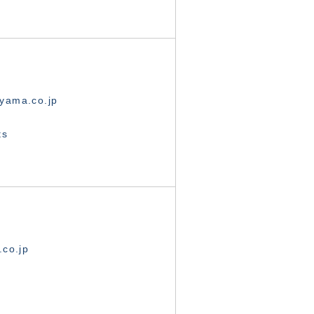
yama.co.jp
ts
.co.jp