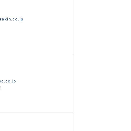
akin.co.jp
c.co.jp
有