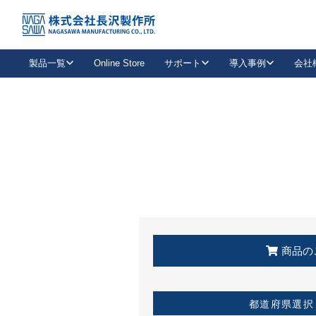
トップ
KSS加盟店・取扱店情報
店舗一覧
製品一覧
Online Store
サポート
導入事例
会社
新卒採用
会社情報
事業内容
中途採用
お問い合わせ
社会貢献活動
パート
2026年度採用情報
キャリア採用・専門職
メールフォームはこちら
工場で
キーレックス
レバーハンドル
キーレックス
機械式ボタン錠
室内用ドアハンドル
導入事例一覧
装
メールニュース
製品検索
お知らせ一覧
よくある質問（FAQ）
特集
簡単診断
教育機関
21
お客様に適したキーレックスをお探しいただけます。
廃番品情報
発
医療機関
品番から探す
取扱店情報
キーレックスを品番からお探しいただけます。
詳し
企業様採用事
商品の
お役立ち情報
都道府県選択