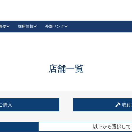
概要
採用情報
外部リンク
YouTube
Instagram
採用
キーレックスカタログ請求
の製品組み立て等
請求フォームはこちら
古代・古代NEO
レバーハンドル
Vi-Clear
古代・古代NEO
飾錠
導入事例一覧
抗ウイルス・抗菌製品
導入事例一覧
Facebook
LinkedIn
店舗一覧
00 / 1100から簡単に交換できるキーレックス4000を
日本ロック工業会
売開始しました。
外部サイト
く見る
例
ご購入
取付
長期住宅使用部材標準化推進協議会
外部サイト
以下から選択して