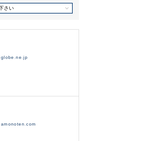
下さい
globe.ne.jp
namonoten.com