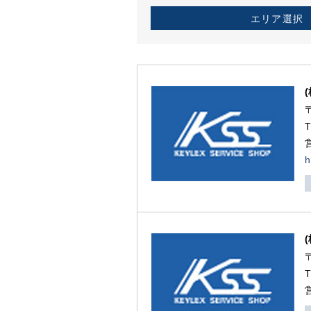
エリア選択
h