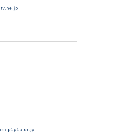
tv.ne.jp
rn.p1p1a.or.jp