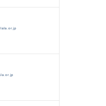
ala.or.jp
la.or.jp