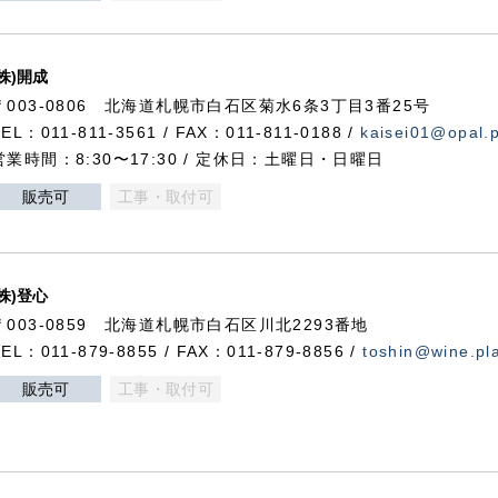
(株)開成
〒003-0806 北海道札幌市白石区菊水6条3丁目3番25号
TEL：011-811-3561 / FAX：011-811-0188 /
kaisei01@opal.pl
営業時間：8:30〜17:30 / 定休日：土曜日・日曜日
販売可
工事・取付可
(株)登心
〒003-0859 北海道札幌市白石区川北2293番地
TEL：011-879-8855 / FAX：011-879-8856 /
toshin@wine.pla
販売可
工事・取付可