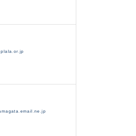
lala.or.jp
magata.email.ne.jp