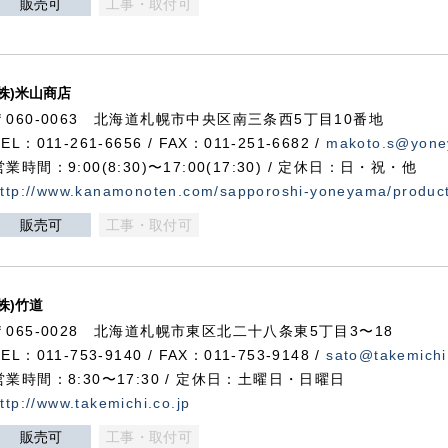
販売可
工事・取付可
(株)米山商店
〒060-0063 北海道札幌市中央区南三条西5丁目10番地
TEL：011-261-6656 / FAX：011-251-6682 /
makoto.s@yone
営業時間：9:00(8:30)〜17:00(17:30) / 定休日：日・祝・他
ttp://www.kanamonoten.com/sapporoshi-yoneyama/produc
販売可
工事・取付可
(株)竹道
〒065-0028 北海道札幌市東区北二十八条東5丁目3〜18
TEL：011-753-9140 / FAX：011-753-9148 /
sato@takemichi
営業時間：8:30〜17:30 / 定休日：土曜日・日曜日
ttp://www.takemichi.co.jp
販売可
工事・取付可