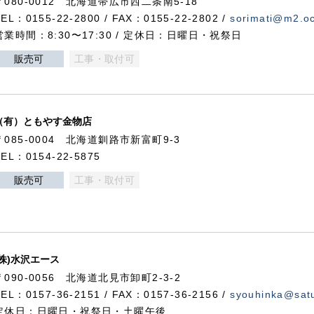
〒080-0012 北海道帯広市西二条南5-18
TEL：0155-22-2800 / FAX：0155-22-2802 /
sorimati@m2.oc
営業時間：8:30〜17:30 / 定休日：日曜日・祝祭日
販売可
工事・取付可
（有）ともやす金物店
〒085-0004 北海道釧路市新富町9-3
TEL：0154-22-5875
販売可
工事・取付可
(株)水沢エース
〒090-0056 北海道北見市卸町2-3-2
TEL：0157-36-2151 / FAX：0157-36-2156 /
syouhinka@satu
定休日：日曜日・祝祭日・土曜午後