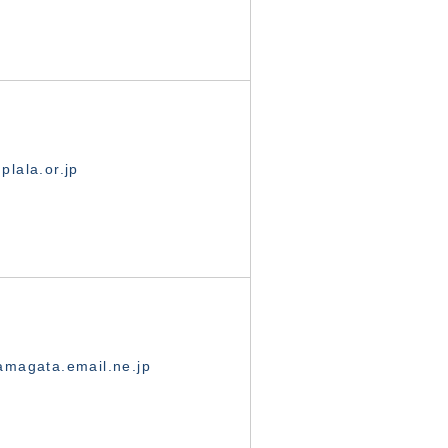
lala.or.jp
magata.email.ne.jp