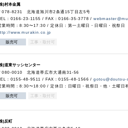
(株)村本金属
〒078-8231 北海道旭川市2条通15丁目左5号
TEL：0166-23-1155 / FAX：0166-35-3778 /
webmaster@mur
営業時間：8:30〜17:30 / 定休日：第一土曜日・日曜日・祝祭日
ttp://www.murakin.co.jp
販売可
工事・取付可
(株)道東サッシセンター
〒080-0010 北海道帯広市大通南31-56
TEL：0155-48-9511 / FAX：0155-48-1566 /
gotou@doutou-s
営業時間：8:30〜18:00 / 定休日：日曜日・祝祭日・他・土曜日
販売可
工事・取付可
(株)反町