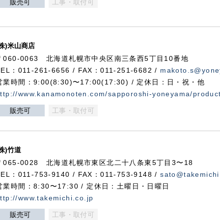
販売可
工事・取付可
(株)米山商店
〒060-0063 北海道札幌市中央区南三条西5丁目10番地
TEL：011-261-6656 / FAX：011-251-6682 /
makoto.s@yone
営業時間：9:00(8:30)〜17:00(17:30) / 定休日：日・祝・他
ttp://www.kanamonoten.com/sapporoshi-yoneyama/produc
販売可
工事・取付可
(株)竹道
〒065-0028 北海道札幌市東区北二十八条東5丁目3〜18
TEL：011-753-9140 / FAX：011-753-9148 /
sato@takemichi
営業時間：8:30〜17:30 / 定休日：土曜日・日曜日
ttp://www.takemichi.co.jp
販売可
工事・取付可