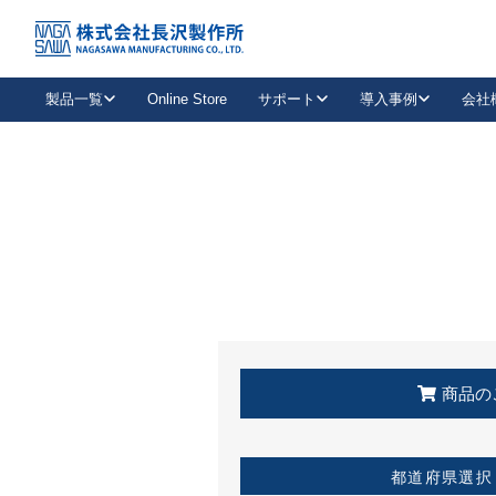
トップ
KSS加盟店・取扱店情報
店舗一覧
製品一覧
Online Store
サポート
導入事例
会社
新卒採用
会社情報
事業内容
中途採用
お問い合わせ
社会貢献活動
パート
2026年度採用情報
キャリア採用・専門職
メールフォームはこちら
工場で
キーレックス
レバーハンドル
キーレックス
機械式ボタン錠
室内用ドアハンドル
導入事例一覧
装
メールニュース
製品検索
お知らせ一覧
よくある質問（FAQ）
特集
簡単診断
教育機関
21
お客様に適したキーレックスをお探しいただけます。
廃番品情報
発
医療機関
品番から探す
取扱店情報
キーレックスを品番からお探しいただけます。
詳し
企業様採用事
商品の
お役立ち情報
都道府県選択