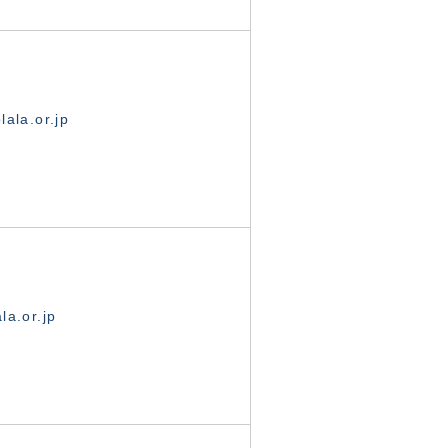
ala.or.jp
la.or.jp