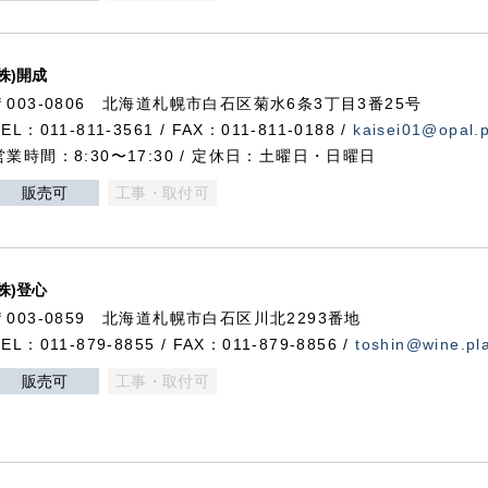
(株)開成
〒003-0806 北海道札幌市白石区菊水6条3丁目3番25号
TEL：011-811-3561 / FAX：011-811-0188 /
kaisei01@opal.pl
営業時間：8:30〜17:30 / 定休日：土曜日・日曜日
販売可
工事・取付可
(株)登心
〒003-0859 北海道札幌市白石区川北2293番地
TEL：011-879-8855 / FAX：011-879-8856 /
toshin@wine.pla
販売可
工事・取付可