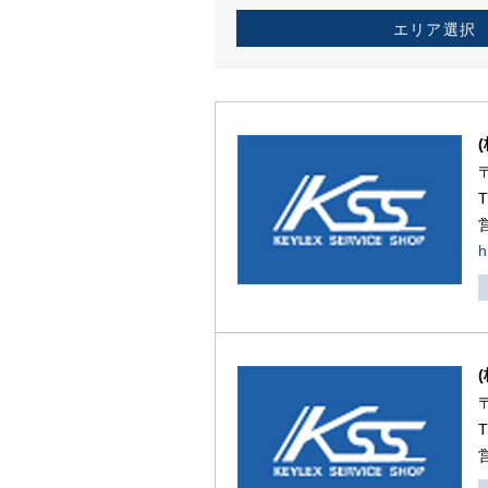
エリア選択
h