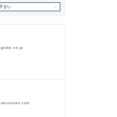
下さい
globe.ne.jp
namonoten.com