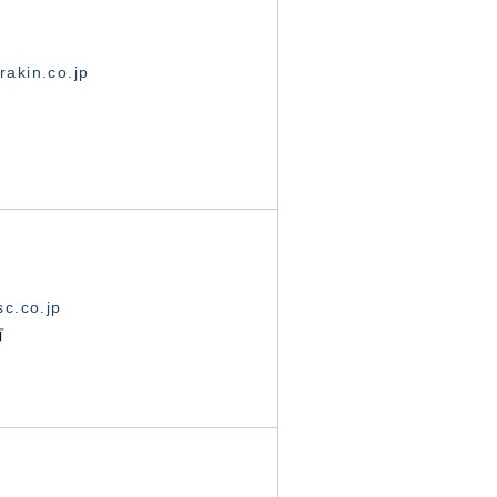
akin.co.jp
c.co.jp
有