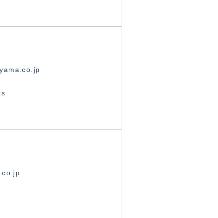
yama.co.jp
ts
.co.jp