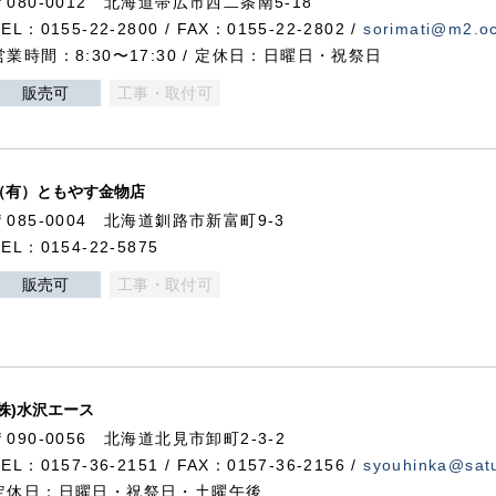
〒080-0012 北海道帯広市西二条南5-18
TEL：0155-22-2800 / FAX：0155-22-2802 /
sorimati@m2.oc
営業時間：8:30〜17:30 / 定休日：日曜日・祝祭日
販売可
工事・取付可
（有）ともやす金物店
〒085-0004 北海道釧路市新富町9-3
TEL：0154-22-5875
販売可
工事・取付可
(株)水沢エース
〒090-0056 北海道北見市卸町2-3-2
TEL：0157-36-2151 / FAX：0157-36-2156 /
syouhinka@satu
定休日：日曜日・祝祭日・土曜午後