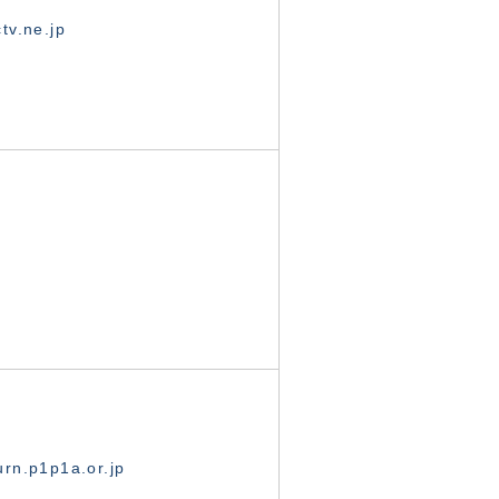
tv.ne.jp
rn.p1p1a.or.jp