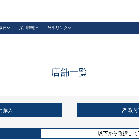
概要
採用情報
外部リンク
YouTube
Instagram
採用
キーレックスカタログ請求
の製品組み立て等
請求フォームはこちら
古代・古代NEO
レバーハンドル
Vi-Clear
古代・古代NEO
飾錠
導入事例一覧
抗ウイルス・抗菌製品
導入事例一覧
Facebook
LinkedIn
店舗一覧
00 / 1100から簡単に交換できるキーレックス4000を
日本ロック工業会
売開始しました。
外部サイト
く見る
例
ご購入
取付
長期住宅使用部材標準化推進協議会
外部サイト
以下から選択して