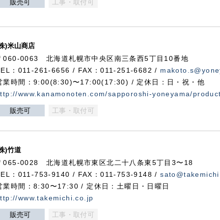
販売可
工事・取付可
(株)米山商店
〒060-0063 北海道札幌市中央区南三条西5丁目10番地
TEL：011-261-6656 / FAX：011-251-6682 /
makoto.s@yone
営業時間：9:00(8:30)〜17:00(17:30) / 定休日：日・祝・他
ttp://www.kanamonoten.com/sapporoshi-yoneyama/produc
販売可
工事・取付可
(株)竹道
〒065-0028 北海道札幌市東区北二十八条東5丁目3〜18
TEL：011-753-9140 / FAX：011-753-9148 /
sato@takemichi
営業時間：8:30〜17:30 / 定休日：土曜日・日曜日
ttp://www.takemichi.co.jp
販売可
工事・取付可