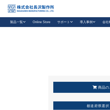
トップ
KSS加盟店・取扱店情報
店舗一覧
製品一覧
Online Store
サポート
導入事例
会社
新卒採用
会社情報
事業内容
中途採用
お問い合わせ
社会貢献活動
パート
2026年度採用情報
キャリア採用・専門職
メールフォームはこちら
工場で
キーレックス
レバーハンドル
キーレックス
機械式ボタン錠
室内用ドアハンドル
導入事例一覧
装
メールニュース
製品検索
お知らせ一覧
よくある質問（FAQ）
特集
簡単診断
教育機関
21
お客様に適したキーレックスをお探しいただけます。
廃番品情報
発
医療機関
品番から探す
取扱店情報
キーレックスを品番からお探しいただけます。
詳し
企業様採用事
商品の
お役立ち情報
都道府県選択