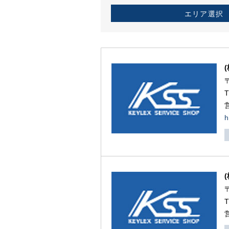
エリア選択
h