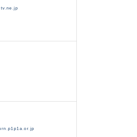
tv.ne.jp
rn.p1p1a.or.jp