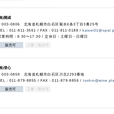
(株)開成
〒003-0806 北海道札幌市白石区菊水6条3丁目3番25号
TEL：011-811-3561 / FAX：011-811-0188 /
kaisei01@opal.pl
営業時間：8:30〜17:30 / 定休日：土曜日・日曜日
販売可
工事・取付可
(株)登心
〒003-0859 北海道札幌市白石区川北2293番地
TEL：011-879-8855 / FAX：011-879-8856 /
toshin@wine.pla
販売可
工事・取付可