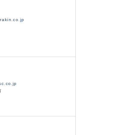
akin.co.jp
c.co.jp
有