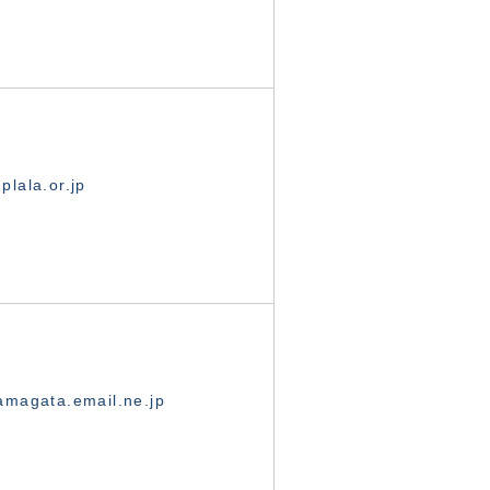
lala.or.jp
magata.email.ne.jp