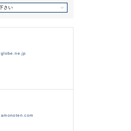
下さい
globe.ne.jp
namonoten.com