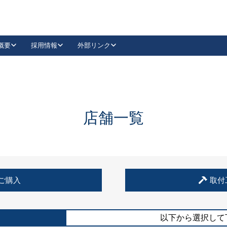
概要
採用情報
外部リンク
YouTube
Instagram
採用
キーレックスカタログ請求
の製品組み立て等
請求フォームはこちら
古代・古代NEO
レバーハンドル
Vi-Clear
古代・古代NEO
飾錠
導入事例一覧
抗ウイルス・抗菌製品
導入事例一覧
Facebook
LinkedIn
店舗一覧
00 / 1100から簡単に交換できるキーレックス4000を
日本ロック工業会
売開始しました。
外部サイト
く見る
例
ご購入
取付
長期住宅使用部材標準化推進協議会
外部サイト
以下から選択して