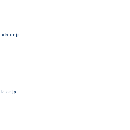
ala.or.jp
la.or.jp