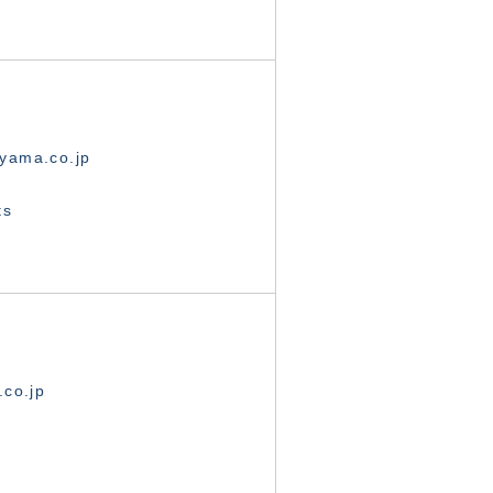
yama.co.jp
ts
.co.jp