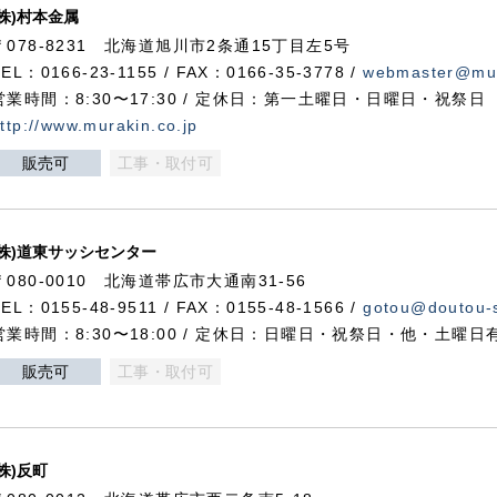
(株)村本金属
〒078-8231 北海道旭川市2条通15丁目左5号
TEL：0166-23-1155 / FAX：0166-35-3778 /
webmaster@mur
営業時間：8:30〜17:30 / 定休日：第一土曜日・日曜日・祝祭日
ttp://www.murakin.co.jp
販売可
工事・取付可
(株)道東サッシセンター
〒080-0010 北海道帯広市大通南31-56
TEL：0155-48-9511 / FAX：0155-48-1566 /
gotou@doutou-s
営業時間：8:30〜18:00 / 定休日：日曜日・祝祭日・他・土曜日
販売可
工事・取付可
(株)反町