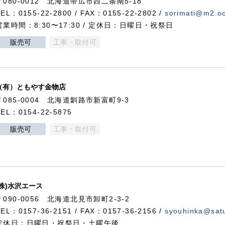
〒080-0012 北海道帯広市西二条南5-18
TEL：0155-22-2800 / FAX：0155-22-2802 /
sorimati@m2.oc
営業時間：8:30〜17:30 / 定休日：日曜日・祝祭日
販売可
工事・取付可
（有）ともやす金物店
〒085-0004 北海道釧路市新富町9-3
TEL：0154-22-5875
販売可
工事・取付可
(株)水沢エース
〒090-0056 北海道北見市卸町2-3-2
TEL：0157-36-2151 / FAX：0157-36-2156 /
syouhinka@satu
定休日：日曜日・祝祭日・土曜午後