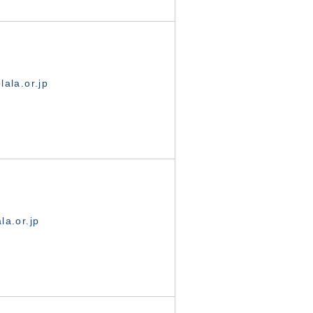
ala.or.jp
la.or.jp