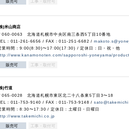
販売可
工事・取付可
(株)米山商店
〒060-0063 北海道札幌市中央区南三条西5丁目10番地
TEL：011-261-6656 / FAX：011-251-6682 /
makoto.s@yone
営業時間：9:00(8:30)〜17:00(17:30) / 定休日：日・祝・他
ttp://www.kanamonoten.com/sapporoshi-yoneyama/produc
販売可
工事・取付可
(株)竹道
〒065-0028 北海道札幌市東区北二十八条東5丁目3〜18
TEL：011-753-9140 / FAX：011-753-9148 /
sato@takemichi
営業時間：8:30〜17:30 / 定休日：土曜日・日曜日
ttp://www.takemichi.co.jp
販売可
工事・取付可