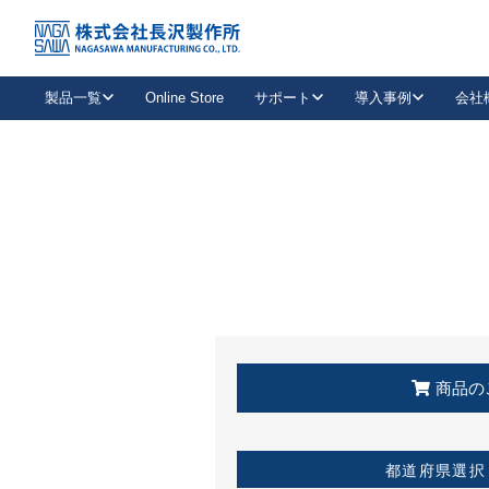
トップ
KSS加盟店・取扱店情報
店舗一覧
製品一覧
Online Store
サポート
導入事例
会社
新卒採用
会社情報
事業内容
中途採用
お問い合わせ
社会貢献活動
パート
2026年度採用情報
キャリア採用・専門職
メールフォームはこちら
工場で
キーレックス
レバーハンドル
キーレックス
機械式ボタン錠
室内用ドアハンドル
導入事例一覧
装
メールニュース
製品検索
お知らせ一覧
よくある質問（FAQ）
特集
簡単診断
教育機関
21
お客様に適したキーレックスをお探しいただけます。
廃番品情報
発
医療機関
品番から探す
取扱店情報
キーレックスを品番からお探しいただけます。
詳し
企業様採用事
商品の
お役立ち情報
都道府県選択