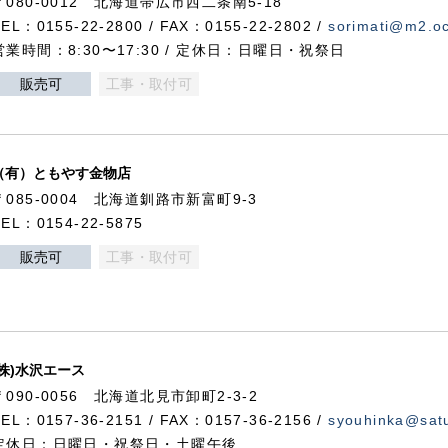
〒080-0012 北海道帯広市西二条南5-18
TEL：0155-22-2800 / FAX：0155-22-2802 /
sorimati@m2.oc
営業時間：8:30〜17:30 / 定休日：日曜日・祝祭日
販売可
工事・取付可
（有）ともやす金物店
〒085-0004 北海道釧路市新富町9-3
TEL：0154-22-5875
販売可
工事・取付可
(株)水沢エース
〒090-0056 北海道北見市卸町2-3-2
TEL：0157-36-2151 / FAX：0157-36-2156 /
syouhinka@satu
定休日：日曜日・祝祭日・土曜午後