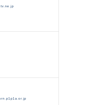
tv.ne.jp
rn.p1p1a.or.jp