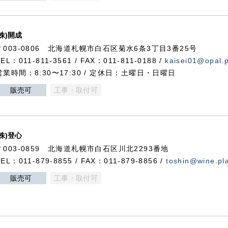
(株)開成
〒003-0806 北海道札幌市白石区菊水6条3丁目3番25号
TEL：011-811-3561 / FAX：011-811-0188 /
kaisei01@opal.pl
営業時間：8:30〜17:30 / 定休日：土曜日・日曜日
販売可
工事・取付可
(株)登心
〒003-0859 北海道札幌市白石区川北2293番地
TEL：011-879-8855 / FAX：011-879-8856 /
toshin@wine.pla
販売可
工事・取付可