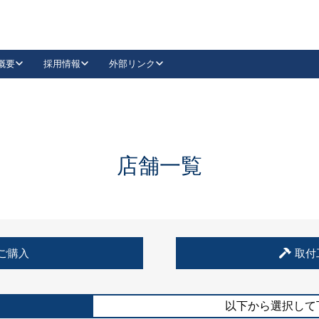
概要
採用情報
外部リンク
YouTube
Instagram
採用
キーレックスカタログ請求
の製品組み立て等
請求フォームはこちら
古代・古代NEO
レバーハンドル
Vi-Clear
古代・古代NEO
飾錠
導入事例一覧
抗ウイルス・抗菌製品
導入事例一覧
Facebook
LinkedIn
店舗一覧
00 / 1100から簡単に交換できるキーレックス4000を
日本ロック工業会
売開始しました。
外部サイト
く見る
例
ご購入
取付
長期住宅使用部材標準化推進協議会
外部サイト
以下から選択して