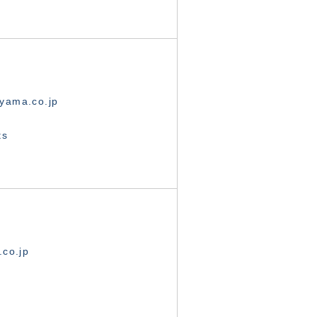
yama.co.jp
ts
.co.jp