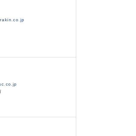
akin.co.jp
c.co.jp
有