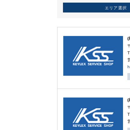
エリア選択
h