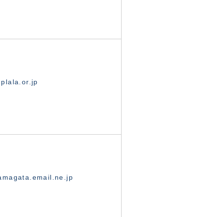
lala.or.jp
magata.email.ne.jp