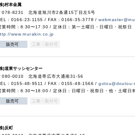
(株)村本金属
〒078-8231 北海道旭川市2条通15丁目左5号
TEL：0166-23-1155 / FAX：0166-35-3778 /
webmaster@mur
営業時間：8:30〜17:30 / 定休日：第一土曜日・日曜日・祝祭日
ttp://www.murakin.co.jp
販売可
工事・取付可
(株)道東サッシセンター
〒080-0010 北海道帯広市大通南31-56
TEL：0155-48-9511 / FAX：0155-48-1566 /
gotou@doutou-s
営業時間：8:30〜18:00 / 定休日：日曜日・祝祭日・他・土曜日
販売可
工事・取付可
(株)反町