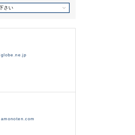
下さい
globe.ne.jp
namonoten.com