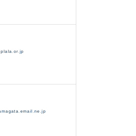
lala.or.jp
magata.email.ne.jp