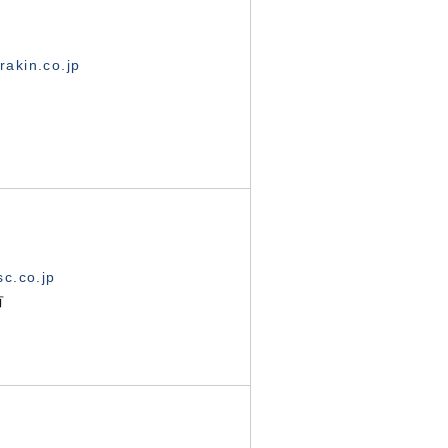
akin.co.jp
c.co.jp
有