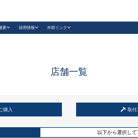
概要
採用情報
外部リンク
YouTube
Instagram
採用
キーレックスカタログ請求
の製品組み立て等
請求フォームはこちら
古代・古代NEO
レバーハンドル
Vi-Clear
古代・古代NEO
飾錠
導入事例一覧
抗ウイルス・抗菌製品
導入事例一覧
Facebook
LinkedIn
店舗一覧
00 / 1100から簡単に交換できるキーレックス4000を
日本ロック工業会
売開始しました。
外部サイト
く見る
例
ご購入
取付
長期住宅使用部材標準化推進協議会
外部サイト
以下から選択して