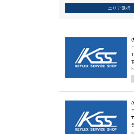
エリア選択
h