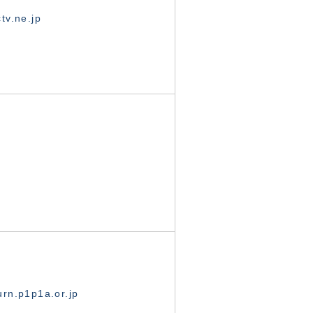
tv.ne.jp
rn.p1p1a.or.jp