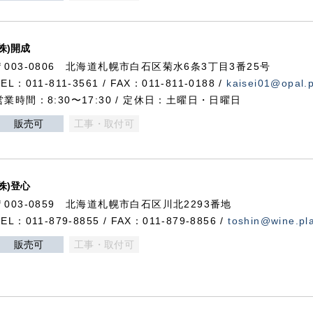
(株)開成
〒003-0806 北海道札幌市白石区菊水6条3丁目3番25号
TEL：011-811-3561 / FAX：011-811-0188 /
kaisei01@opal.pl
営業時間：8:30〜17:30 / 定休日：土曜日・日曜日
販売可
工事・取付可
(株)登心
〒003-0859 北海道札幌市白石区川北2293番地
TEL：011-879-8855 / FAX：011-879-8856 /
toshin@wine.pla
販売可
工事・取付可