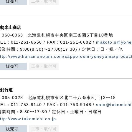
販売可
工事・取付可
(株)米山商店
〒060-0063 北海道札幌市中央区南三条西5丁目10番地
TEL：011-261-6656 / FAX：011-251-6682 /
makoto.s@yone
営業時間：9:00(8:30)〜17:00(17:30) / 定休日：日・祝・他
ttp://www.kanamonoten.com/sapporoshi-yoneyama/produc
販売可
工事・取付可
(株)竹道
〒065-0028 北海道札幌市東区北二十八条東5丁目3〜18
TEL：011-753-9140 / FAX：011-753-9148 /
sato@takemichi
営業時間：8:30〜17:30 / 定休日：土曜日・日曜日
ttp://www.takemichi.co.jp
販売可
工事・取付可