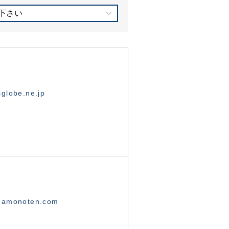
下さい
globe.ne.jp
namonoten.com