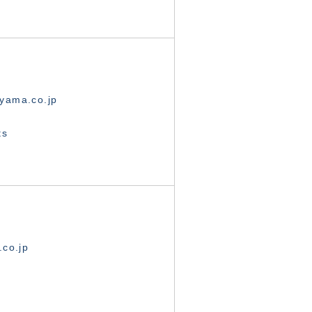
yama.co.jp
ts
.co.jp