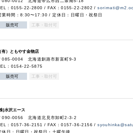
〒080-0012 北海道帯広市西二条南5-18
TEL：0155-22-2800 / FAX：0155-22-2802 /
sorimati@m2.oc
営業時間：8:30〜17:30 / 定休日：日曜日・祝祭日
販売可
工事・取付可
（有）ともやす金物店
〒085-0004 北海道釧路市新富町9-3
TEL：0154-22-5875
販売可
工事・取付可
(株)水沢エース
〒090-0056 北海道北見市卸町2-3-2
TEL：0157-36-2151 / FAX：0157-36-2156 /
syouhinka@satu
定休日：日曜日・祝祭日・土曜午後