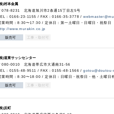
(株)村本金属
〒078-8231 北海道旭川市2条通15丁目左5号
TEL：0166-23-1155 / FAX：0166-35-3778 /
webmaster@mur
営業時間：8:30〜17:30 / 定休日：第一土曜日・日曜日・祝祭日
ttp://www.murakin.co.jp
販売可
工事・取付可
(株)道東サッシセンター
〒080-0010 北海道帯広市大通南31-56
TEL：0155-48-9511 / FAX：0155-48-1566 /
gotou@doutou-s
営業時間：8:30〜18:00 / 定休日：日曜日・祝祭日・他・土曜日
販売可
工事・取付可
(株)反町