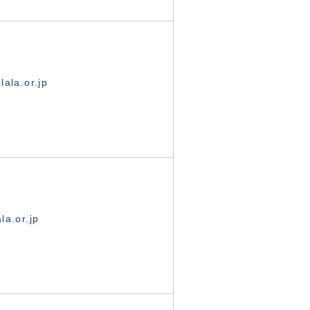
ala.or.jp
la.or.jp