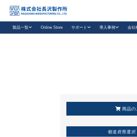
トップ
KSS加盟店・取扱店情報
店舗一覧
製品一覧
Online Store
サポート
導入事例
会社
新卒採用
会社情報
事業内容
中途採用
お問い合わせ
社会貢献活動
パート
2026年度採用情報
キャリア採用・専門職
メールフォームはこちら
工場で
キーレックス
レバーハンドル
キーレックス
機械式ボタン錠
室内用ドアハンドル
導入事例一覧
装
メールニュース
製品検索
お知らせ一覧
よくある質問（FAQ）
特集
簡単診断
教育機関
21
お客様に適したキーレックスをお探しいただけます。
廃番品情報
発
医療機関
品番から探す
取扱店情報
キーレックスを品番からお探しいただけます。
詳し
企業様採用事
商品の
お役立ち情報
都道府県選択