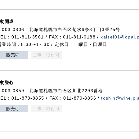
(株)開成
〒003-0806 北海道札幌市白石区菊水6条3丁目3番25号
TEL：011-811-3561 / FAX：011-811-0188 /
kaisei01@opal.pl
営業時間：8:30〜17:30 / 定休日：土曜日・日曜日
販売可
工事・取付可
(株)登心
〒003-0859 北海道札幌市白石区川北2293番地
TEL：011-879-8855 / FAX：011-879-8856 /
toshin@wine.pla
販売可
工事・取付可