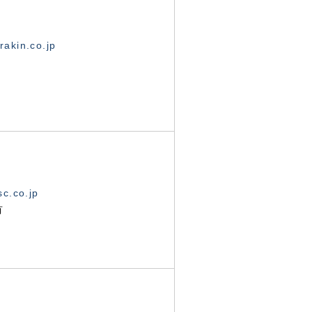
akin.co.jp
c.co.jp
有