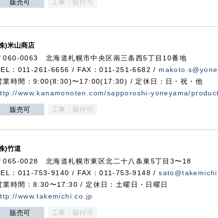
販売可
工事・取付可
(株)米山商店
〒060-0063 北海道札幌市中央区南三条西5丁目10番地
TEL：011-261-6656 / FAX：011-251-6682 /
makoto.s@yone
営業時間：9:00(8:30)〜17:00(17:30) / 定休日：日・祝・他
ttp://www.kanamonoten.com/sapporoshi-yoneyama/produc
販売可
工事・取付可
(株)竹道
〒065-0028 北海道札幌市東区北二十八条東5丁目3〜18
TEL：011-753-9140 / FAX：011-753-9148 /
sato@takemichi
営業時間：8:30〜17:30 / 定休日：土曜日・日曜日
ttp://www.takemichi.co.jp
販売可
工事・取付可