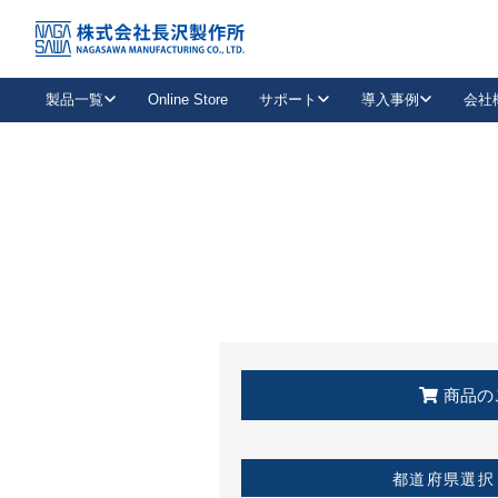
トップ
KSS加盟店・取扱店情報
店舗一覧
製品一覧
Online Store
サポート
導入事例
会社
新卒採用
会社情報
事業内容
中途採用
お問い合わせ
社会貢献活動
パート
2026年度採用情報
キャリア採用・専門職
メールフォームはこちら
工場で
キーレックス
レバーハンドル
キーレックス
機械式ボタン錠
室内用ドアハンドル
導入事例一覧
装
メールニュース
製品検索
お知らせ一覧
よくある質問（FAQ）
特集
簡単診断
教育機関
21
お客様に適したキーレックスをお探しいただけます。
廃番品情報
発
医療機関
品番から探す
取扱店情報
キーレックスを品番からお探しいただけます。
詳し
企業様採用事
商品の
お役立ち情報
都道府県選択