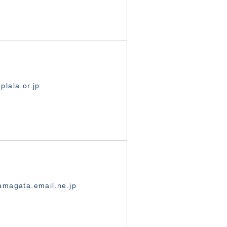
lala.or.jp
magata.email.ne.jp