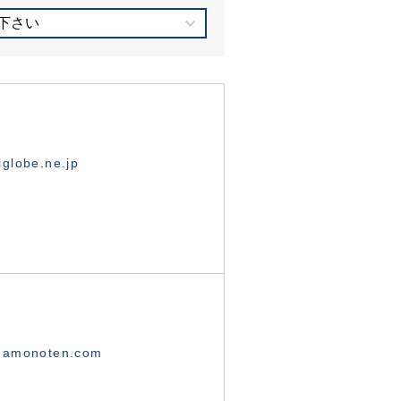
下さい
globe.ne.jp
namonoten.com