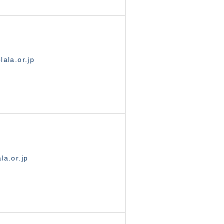
ala.or.jp
la.or.jp