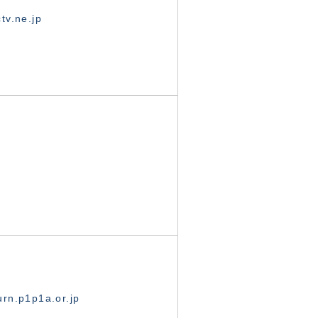
tv.ne.jp
rn.p1p1a.or.jp