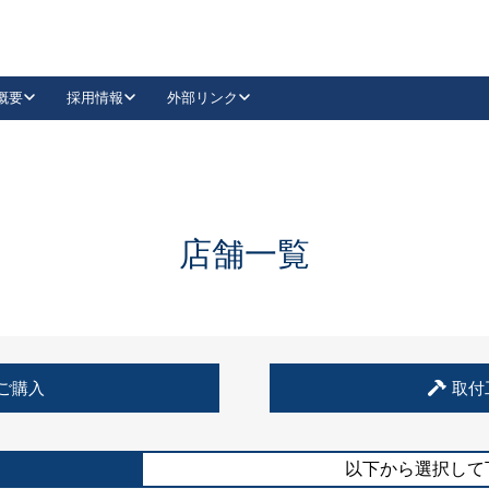
概要
採用情報
外部リンク
YouTube
Instagram
採用
キーレックスカタログ請求
の製品組み立て等
請求フォームはこちら
古代・古代NEO
レバーハンドル
Vi-Clear
古代・古代NEO
飾錠
導入事例一覧
抗ウイルス・抗菌製品
導入事例一覧
Facebook
LinkedIn
店舗一覧
00 / 1100から簡単に交換できるキーレックス4000を
日本ロック工業会
売開始しました。
外部サイト
く見る
例
ご購入
取付
長期住宅使用部材標準化推進協議会
外部サイト
以下から選択して