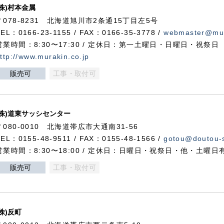
(株)村本金属
〒078-8231 北海道旭川市2条通15丁目左5号
TEL：0166-23-1155 / FAX：0166-35-3778 /
webmaster@mur
営業時間：8:30〜17:30 / 定休日：第一土曜日・日曜日・祝祭日
ttp://www.murakin.co.jp
販売可
工事・取付可
(株)道東サッシセンター
〒080-0010 北海道帯広市大通南31-56
TEL：0155-48-9511 / FAX：0155-48-1566 /
gotou@doutou-s
営業時間：8:30〜18:00 / 定休日：日曜日・祝祭日・他・土曜日
販売可
工事・取付可
(株)反町