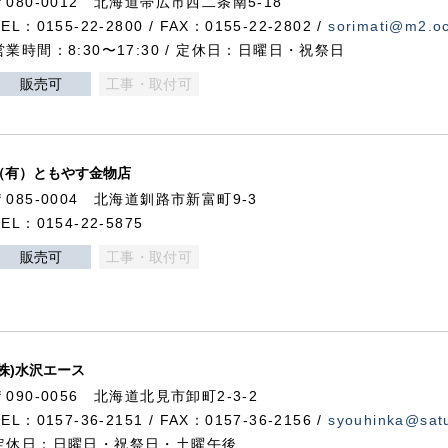
〒080-0012 北海道帯広市西二条南5-18
TEL：0155-22-2800 / FAX：0155-22-2802 /
sorimati@m2.oc
営業時間：8:30〜17:30 / 定休日：日曜日・祝祭日
販売可
工事・取付可
（有）ともやす金物店
〒085-0004 北海道釧路市新富町9-3
TEL：0154-22-5875
販売可
工事・取付可
(株)水沢エース
〒090-0056 北海道北見市卸町2-3-2
TEL：0157-36-2151 / FAX：0157-36-2156 /
syouhinka@satu
定休日：日曜日・祝祭日・土曜午後