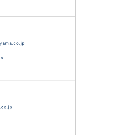
yama.co.jp
ts
.co.jp