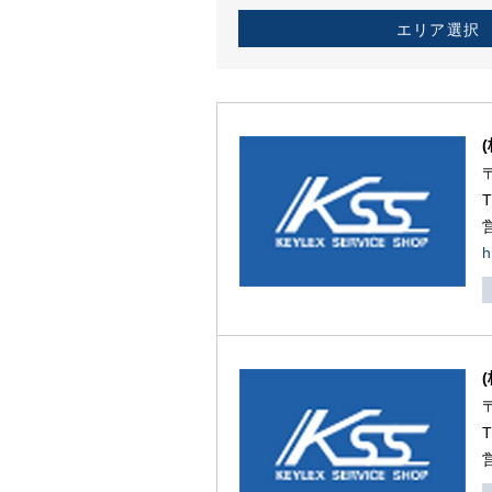
エリア選択
h