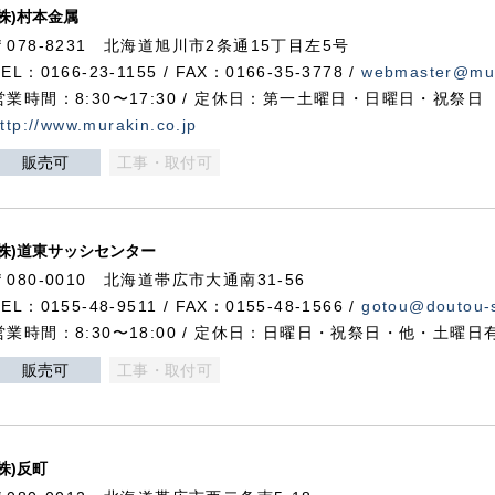
(株)村本金属
〒078-8231 北海道旭川市2条通15丁目左5号
TEL：0166-23-1155 / FAX：0166-35-3778 /
webmaster@mur
営業時間：8:30〜17:30 / 定休日：第一土曜日・日曜日・祝祭日
ttp://www.murakin.co.jp
販売可
工事・取付可
(株)道東サッシセンター
〒080-0010 北海道帯広市大通南31-56
TEL：0155-48-9511 / FAX：0155-48-1566 /
gotou@doutou-s
営業時間：8:30〜18:00 / 定休日：日曜日・祝祭日・他・土曜日
販売可
工事・取付可
(株)反町