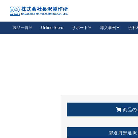
トップ
KSS加盟店・取扱店情報
店舗一覧
製品一覧
Online Store
サポート
導入事例
会社
新卒採用
会社情報
事業内容
中途採用
お問い合わせ
社会貢献活動
パート
2026年度採用情報
キャリア採用・専門職
メールフォームはこちら
工場で
キーレックス
レバーハンドル
キーレックス
機械式ボタン錠
室内用ドアハンドル
導入事例一覧
装
メールニュース
製品検索
お知らせ一覧
よくある質問（FAQ）
特集
簡単診断
教育機関
21
お客様に適したキーレックスをお探しいただけます。
廃番品情報
発
医療機関
品番から探す
取扱店情報
キーレックスを品番からお探しいただけます。
詳し
企業様採用事
商品の
お役立ち情報
都道府県選択