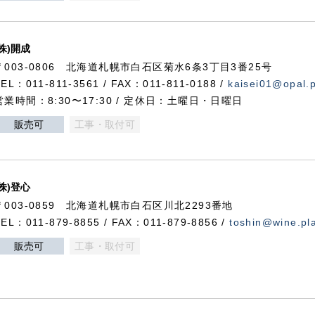
(株)開成
〒003-0806 北海道札幌市白石区菊水6条3丁目3番25号
TEL：011-811-3561 / FAX：011-811-0188 /
kaisei01@opal.pl
営業時間：8:30〜17:30 / 定休日：土曜日・日曜日
販売可
工事・取付可
(株)登心
〒003-0859 北海道札幌市白石区川北2293番地
TEL：011-879-8855 / FAX：011-879-8856 /
toshin@wine.pla
販売可
工事・取付可