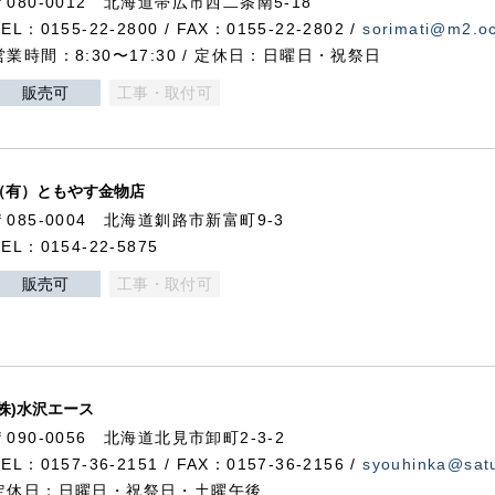
〒080-0012 北海道帯広市西二条南5-18
TEL：0155-22-2800 / FAX：0155-22-2802 /
sorimati@m2.oc
営業時間：8:30〜17:30 / 定休日：日曜日・祝祭日
販売可
工事・取付可
（有）ともやす金物店
〒085-0004 北海道釧路市新富町9-3
TEL：0154-22-5875
販売可
工事・取付可
(株)水沢エース
〒090-0056 北海道北見市卸町2-3-2
TEL：0157-36-2151 / FAX：0157-36-2156 /
syouhinka@satu
定休日：日曜日・祝祭日・土曜午後