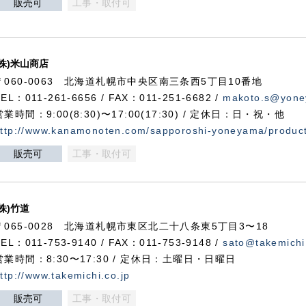
販売可
工事・取付可
(株)米山商店
〒060-0063 北海道札幌市中央区南三条西5丁目10番地
TEL：011-261-6656 / FAX：011-251-6682 /
makoto.s@yone
営業時間：9:00(8:30)〜17:00(17:30) / 定休日：日・祝・他
ttp://www.kanamonoten.com/sapporoshi-yoneyama/produc
販売可
工事・取付可
(株)竹道
〒065-0028 北海道札幌市東区北二十八条東5丁目3〜18
TEL：011-753-9140 / FAX：011-753-9148 /
sato@takemichi
営業時間：8:30〜17:30 / 定休日：土曜日・日曜日
ttp://www.takemichi.co.jp
販売可
工事・取付可