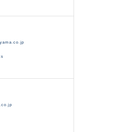
yama.co.jp
ts
.co.jp