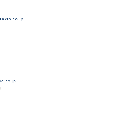
akin.co.jp
c.co.jp
有