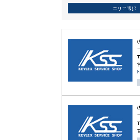
エリア選択
h