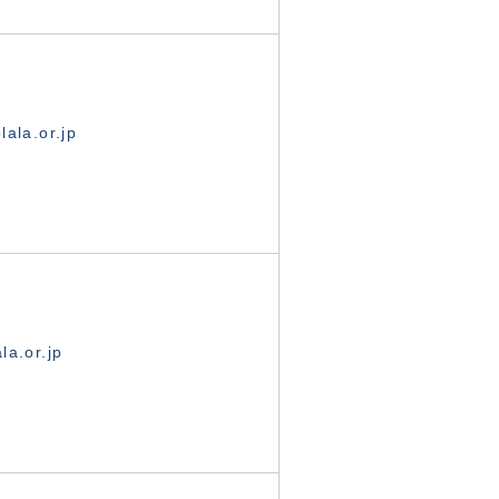
ala.or.jp
la.or.jp