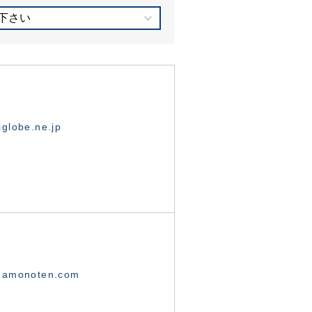
下さい
globe.ne.jp
namonoten.com