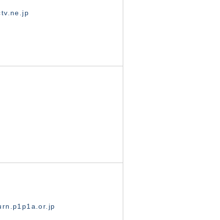
tv.ne.jp
rn.p1p1a.or.jp