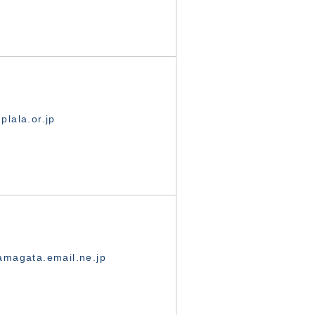
lala.or.jp
magata.email.ne.jp