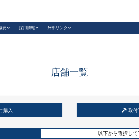
概要
採用情報
外部リンク
YouTube
Instagram
採用
キーレックスカタログ請求
の製品組み立て等
請求フォームはこちら
古代・古代NEO
レバーハンドル
Vi-Clear
古代・古代NEO
飾錠
導入事例一覧
抗ウイルス・抗菌製品
導入事例一覧
Facebook
LinkedIn
店舗一覧
00 / 1100から簡単に交換できるキーレックス4000を
日本ロック工業会
売開始しました。
外部サイト
く見る
例
ご購入
取付
長期住宅使用部材標準化推進協議会
外部サイト
以下から選択して