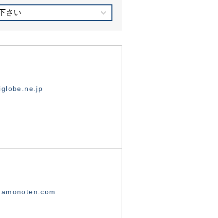
下さい
globe.ne.jp
namonoten.com