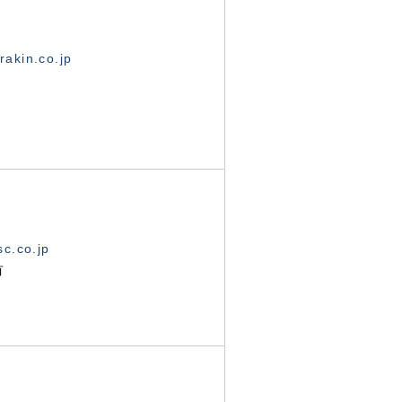
akin.co.jp
c.co.jp
有