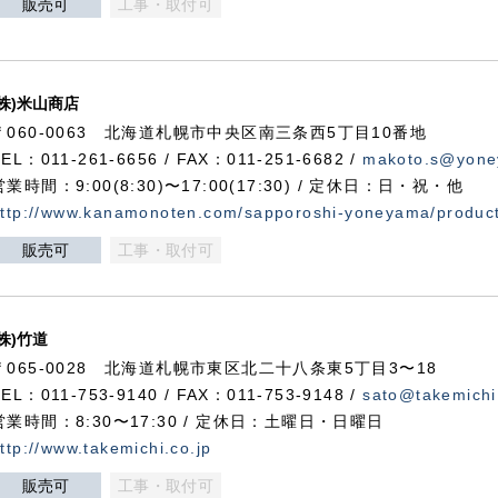
販売可
工事・取付可
(株)米山商店
〒060-0063 北海道札幌市中央区南三条西5丁目10番地
TEL：011-261-6656 / FAX：011-251-6682 /
makoto.s@yone
営業時間：9:00(8:30)〜17:00(17:30) / 定休日：日・祝・他
ttp://www.kanamonoten.com/sapporoshi-yoneyama/produc
販売可
工事・取付可
(株)竹道
〒065-0028 北海道札幌市東区北二十八条東5丁目3〜18
TEL：011-753-9140 / FAX：011-753-9148 /
sato@takemichi
営業時間：8:30〜17:30 / 定休日：土曜日・日曜日
ttp://www.takemichi.co.jp
販売可
工事・取付可