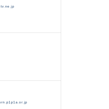
tv.ne.jp
rn.p1p1a.or.jp