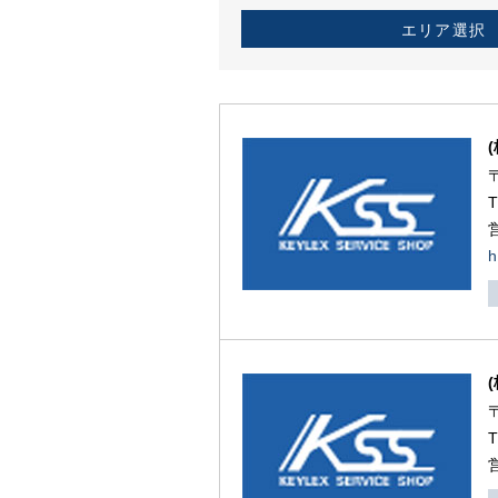
エリア選択
h