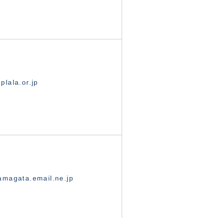
lala.or.jp
magata.email.ne.jp