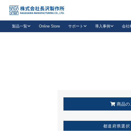
トップ
KSS加盟店・取扱店情報
店舗一覧
製品一覧
Online Store
サポート
導入事例
会社
新卒採用
会社情報
事業内容
中途採用
お問い合わせ
社会貢献活動
パート
2026年度採用情報
キャリア採用・専門職
メールフォームはこちら
工場で
キーレックス
レバーハンドル
キーレックス
機械式ボタン錠
室内用ドアハンドル
導入事例一覧
装
メールニュース
製品検索
お知らせ一覧
よくある質問（FAQ）
特集
簡単診断
教育機関
21
お客様に適したキーレックスをお探しいただけます。
廃番品情報
発
医療機関
品番から探す
取扱店情報
キーレックスを品番からお探しいただけます。
詳し
企業様採用事
商品の
お役立ち情報
都道府県選択