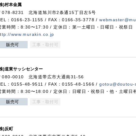
(株)村本金属
〒078-8231 北海道旭川市2条通15丁目左5号
TEL：0166-23-1155 / FAX：0166-35-3778 /
webmaster@mur
営業時間：8:30〜17:30 / 定休日：第一土曜日・日曜日・祝祭日
ttp://www.murakin.co.jp
販売可
工事・取付可
(株)道東サッシセンター
〒080-0010 北海道帯広市大通南31-56
TEL：0155-48-9511 / FAX：0155-48-1566 /
gotou@doutou-s
営業時間：8:30〜18:00 / 定休日：日曜日・祝祭日・他・土曜日
販売可
工事・取付可
(株)反町