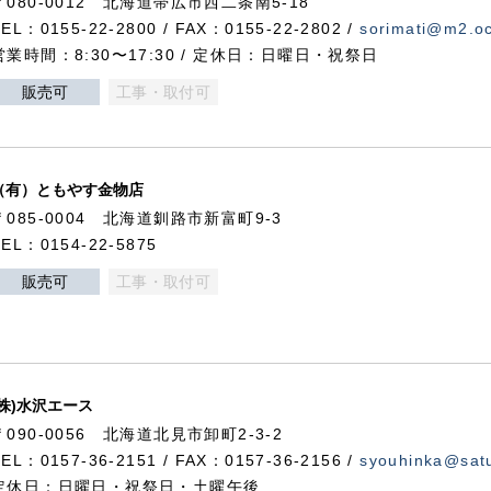
〒080-0012 北海道帯広市西二条南5-18
TEL：0155-22-2800 / FAX：0155-22-2802 /
sorimati@m2.oc
営業時間：8:30〜17:30 / 定休日：日曜日・祝祭日
販売可
工事・取付可
（有）ともやす金物店
〒085-0004 北海道釧路市新富町9-3
TEL：0154-22-5875
販売可
工事・取付可
(株)水沢エース
〒090-0056 北海道北見市卸町2-3-2
TEL：0157-36-2151 / FAX：0157-36-2156 /
syouhinka@satu
定休日：日曜日・祝祭日・土曜午後