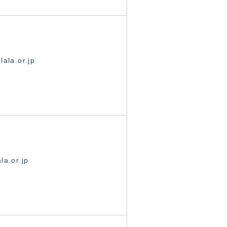
ala.or.jp
la.or.jp