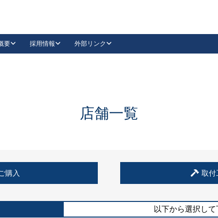
概要
採用情報
外部リンク
YouTube
Instagram
採用
キーレックスカタログ請求
の製品組み立て等
請求フォームはこちら
古代・古代NEO
レバーハンドル
Vi-Clear
古代・古代NEO
飾錠
導入事例一覧
抗ウイルス・抗菌製品
導入事例一覧
Facebook
LinkedIn
店舗一覧
00 / 1100から簡単に交換できるキーレックス4000を
日本ロック工業会
売開始しました。
外部サイト
く見る
例
ご購入
取付
長期住宅使用部材標準化推進協議会
外部サイト
以下から選択して