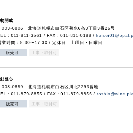
(株)開成
〒003-0806 北海道札幌市白石区菊水6条3丁目3番25号
TEL：011-811-3561 / FAX：011-811-0188 /
kaisei01@opal.pl
営業時間：8:30〜17:30 / 定休日：土曜日・日曜日
販売可
工事・取付可
(株)登心
〒003-0859 北海道札幌市白石区川北2293番地
TEL：011-879-8855 / FAX：011-879-8856 /
toshin@wine.pla
販売可
工事・取付可