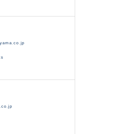
yama.co.jp
ts
.co.jp