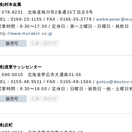
(株)村本金属
〒078-8231 北海道旭川市2条通15丁目左5号
TEL：0166-23-1155 / FAX：0166-35-3778 /
webmaster@mur
営業時間：8:30〜17:30 / 定休日：第一土曜日・日曜日・祝祭日
ttp://www.murakin.co.jp
販売可
工事・取付可
(株)道東サッシセンター
〒080-0010 北海道帯広市大通南31-56
TEL：0155-48-9511 / FAX：0155-48-1566 /
gotou@doutou-s
営業時間：8:30〜18:00 / 定休日：日曜日・祝祭日・他・土曜日
販売可
工事・取付可
(株)反町