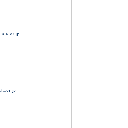
ala.or.jp
la.or.jp