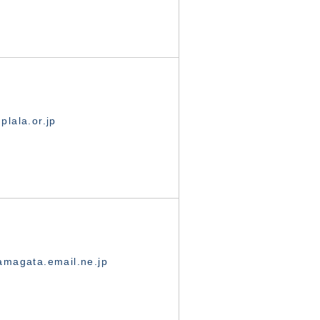
lala.or.jp
magata.email.ne.jp