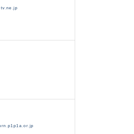
tv.ne.jp
rn.p1p1a.or.jp