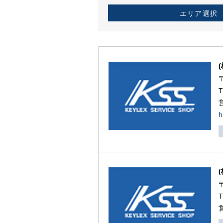
エリア選択
h