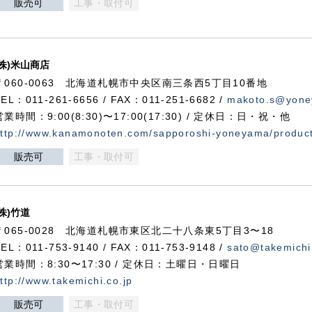
販売可
工事・取付可
(株)米山商店
〒060-0063 北海道札幌市中央区南三条西5丁目10番地
TEL：011-261-6656 / FAX：011-251-6682 /
makoto.s@yone
営業時間：9:00(8:30)〜17:00(17:30) / 定休日：日・祝・他
ttp://www.kanamonoten.com/sapporoshi-yoneyama/produc
販売可
工事・取付可
(株)竹道
〒065-0028 北海道札幌市東区北二十八条東5丁目3〜18
TEL：011-753-9140 / FAX：011-753-9148 /
sato@takemichi
営業時間：8:30〜17:30 / 定休日：土曜日・日曜日
ttp://www.takemichi.co.jp
販売可
工事・取付可