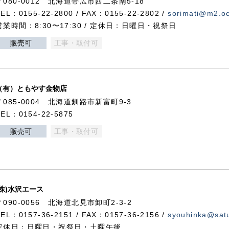
〒080-0012 北海道帯広市西二条南5-18
TEL：0155-22-2800 / FAX：0155-22-2802 /
sorimati@m2.oc
営業時間：8:30〜17:30 / 定休日：日曜日・祝祭日
販売可
工事・取付可
（有）ともやす金物店
〒085-0004 北海道釧路市新富町9-3
TEL：0154-22-5875
販売可
工事・取付可
(株)水沢エース
〒090-0056 北海道北見市卸町2-3-2
TEL：0157-36-2151 / FAX：0157-36-2156 /
syouhinka@satu
定休日：日曜日・祝祭日・土曜午後