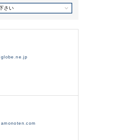
下さい
globe.ne.jp
namonoten.com