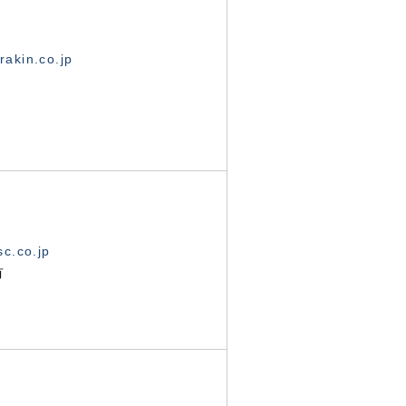
akin.co.jp
c.co.jp
有