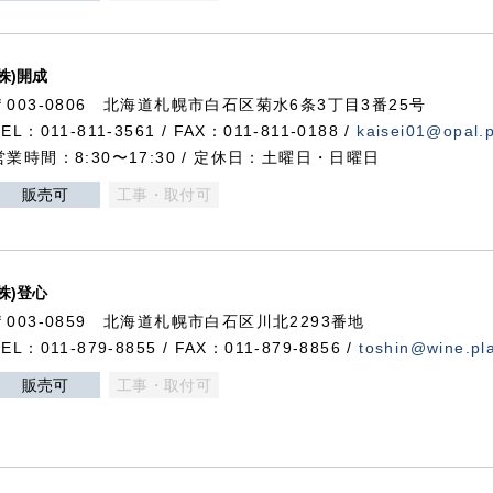
(株)開成
〒003-0806 北海道札幌市白石区菊水6条3丁目3番25号
TEL：011-811-3561 / FAX：011-811-0188 /
kaisei01@opal.pl
営業時間：8:30〜17:30 / 定休日：土曜日・日曜日
販売可
工事・取付可
(株)登心
〒003-0859 北海道札幌市白石区川北2293番地
TEL：011-879-8855 / FAX：011-879-8856 /
toshin@wine.pla
販売可
工事・取付可