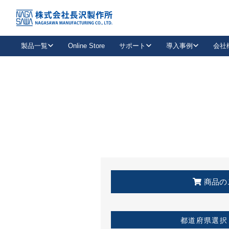
トップ
KSS加盟店・取扱店情報
店舗一覧
製品一覧
Online Store
サポート
導入事例
会社
新卒採用
会社情報
事業内容
中途採用
お問い合わせ
社会貢献活動
パート
2026年度採用情報
キャリア採用・専門職
メールフォームはこちら
工場で
キーレックス
レバーハンドル
キーレックス
機械式ボタン錠
室内用ドアハンドル
導入事例一覧
装
メールニュース
製品検索
お知らせ一覧
よくある質問（FAQ）
特集
簡単診断
教育機関
21
お客様に適したキーレックスをお探しいただけます。
廃番品情報
発
医療機関
品番から探す
取扱店情報
キーレックスを品番からお探しいただけます。
詳し
企業様採用事
商品の
お役立ち情報
都道府県選択