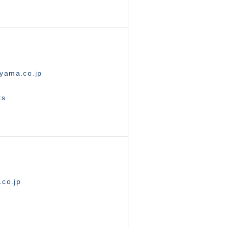
yama.co.jp
ts
.co.jp