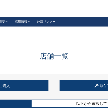
概要
採用情報
外部リンク
YouTube
Instagram
採用
キーレックスカタログ請求
の製品組み立て等
請求フォームはこちら
古代・古代NEO
レバーハンドル
Vi-Clear
古代・古代NEO
飾錠
導入事例一覧
抗ウイルス・抗菌製品
導入事例一覧
Facebook
LinkedIn
店舗一覧
00 / 1100から簡単に交換できるキーレックス4000を
日本ロック工業会
売開始しました。
外部サイト
く見る
例
ご購入
取付
長期住宅使用部材標準化推進協議会
外部サイト
以下から選択して