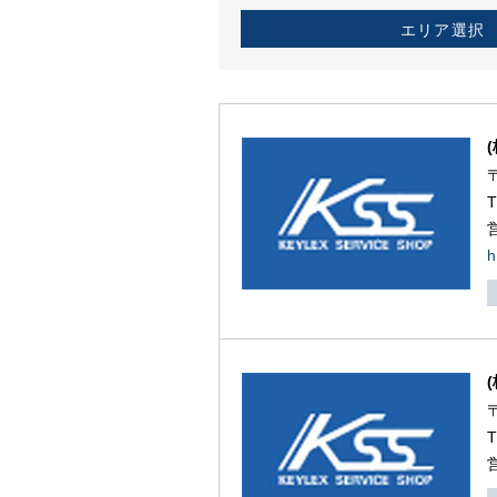
エリア選択
h