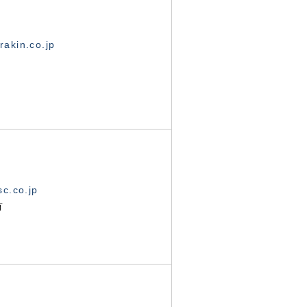
akin.co.jp
c.co.jp
有