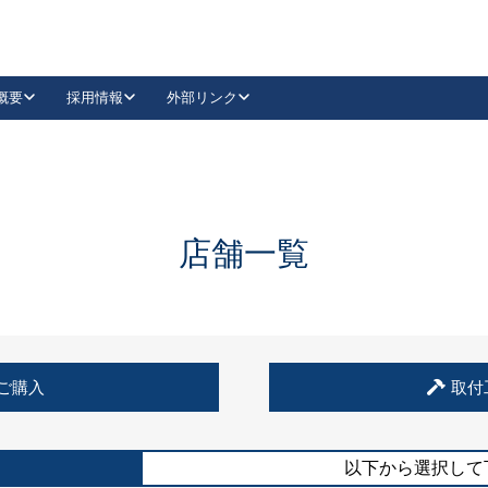
概要
採用情報
外部リンク
YouTube
Instagram
採用
キーレックスカタログ請求
の製品組み立て等
請求フォームはこちら
古代・古代NEO
レバーハンドル
Vi-Clear
古代・古代NEO
飾錠
導入事例一覧
抗ウイルス・抗菌製品
導入事例一覧
Facebook
LinkedIn
店舗一覧
00 / 1100から簡単に交換できるキーレックス4000を
日本ロック工業会
売開始しました。
外部サイト
く見る
例
ご購入
取付
長期住宅使用部材標準化推進協議会
外部サイト
以下から選択して