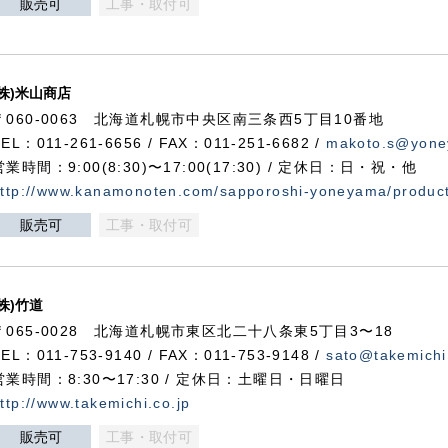
販売可
工事・取付可
(株)米山商店
〒060-0063 北海道札幌市中央区南三条西5丁目10番地
TEL：011-261-6656 / FAX：011-251-6682 /
makoto.s@yone
営業時間：9:00(8:30)〜17:00(17:30) / 定休日：日・祝・他
ttp://www.kanamonoten.com/sapporoshi-yoneyama/produc
販売可
工事・取付可
(株)竹道
〒065-0028 北海道札幌市東区北二十八条東5丁目3〜18
TEL：011-753-9140 / FAX：011-753-9148 /
sato@takemichi
営業時間：8:30〜17:30 / 定休日：土曜日・日曜日
ttp://www.takemichi.co.jp
販売可
工事・取付可