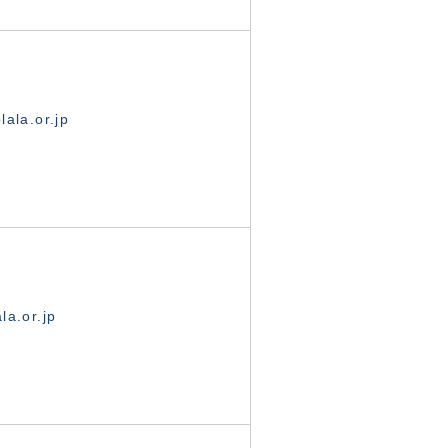
ala.or.jp
la.or.jp