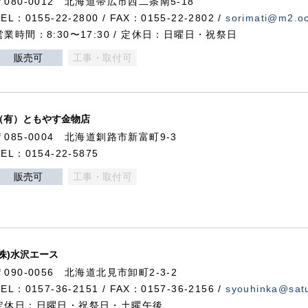
〒080-0012 北海道帯広市西二条南5-18
TEL：0155-22-2800 / FAX：0155-22-2802 /
sorimati@m2.oc
営業時間：8:30〜17:30 / 定休日：日曜日・祝祭日
販売可
工事・取付可
（有）ともやす金物店
〒085-0004 北海道釧路市新富町9-3
TEL：0154-22-5875
販売可
工事・取付可
(株)水沢エース
〒090-0056 北海道北見市卸町2-3-2
TEL：0157-36-2151 / FAX：0157-36-2156 /
syouhinka@satu
定休日：日曜日・祝祭日・土曜午後