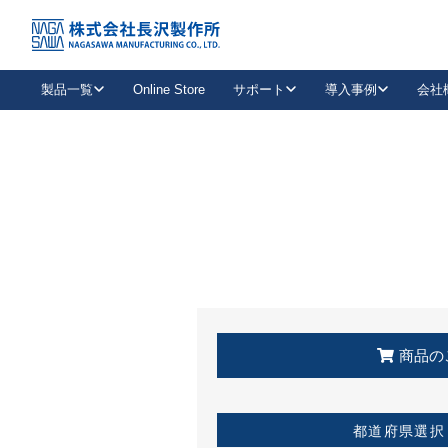
トップ
KSS加盟店・取扱店情報
店舗一覧
製品一覧
Online Store
サポート
導入事例
会社
新卒採用
会社情報
事業内容
中途採用
お問い合わせ
社会貢献活動
パート
2026年度採用情報
キャリア採用・専門職
メールフォームはこちら
工場で
キーレックス
レバーハンドル
キーレックス
機械式ボタン錠
室内用ドアハンドル
導入事例一覧
装
メールニュース
製品検索
お知らせ一覧
よくある質問（FAQ）
特集
簡単診断
教育機関
21
お客様に適したキーレックスをお探しいただけます。
廃番品情報
発
医療機関
品番から探す
取扱店情報
キーレックスを品番からお探しいただけます。
詳し
企業様採用事
商品の
お役立ち情報
都道府県選択