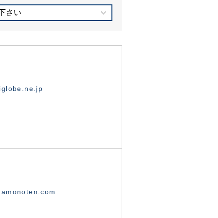
下さい
globe.ne.jp
namonoten.com