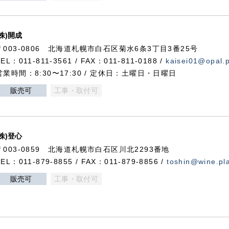
(株)開成
〒003-0806 北海道札幌市白石区菊水6条3丁目3番25号
TEL：011-811-3561 / FAX：011-811-0188 /
kaisei01@opal.pl
営業時間：8:30〜17:30 / 定休日：土曜日・日曜日
販売可
工事・取付可
(株)登心
〒003-0859 北海道札幌市白石区川北2293番地
TEL：011-879-8855 / FAX：011-879-8856 /
toshin@wine.pla
販売可
工事・取付可