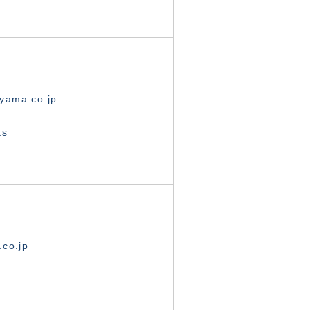
yama.co.jp
ts
.co.jp