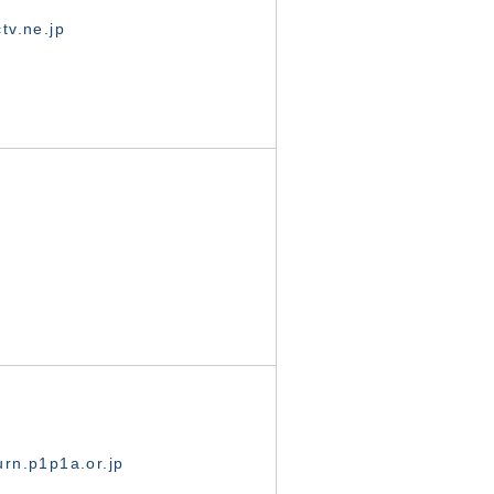
tv.ne.jp
rn.p1p1a.or.jp