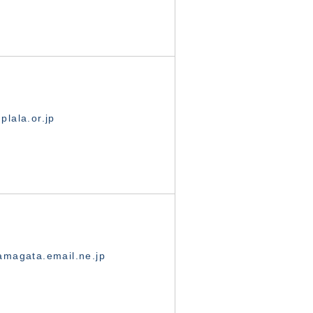
lala.or.jp
magata.email.ne.jp