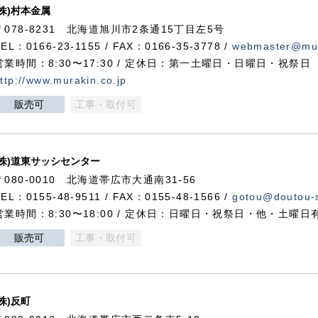
(株)村本金属
〒078-8231 北海道旭川市2条通15丁目左5号
TEL：0166-23-1155 / FAX：0166-35-3778 /
webmaster@mur
営業時間：8:30〜17:30 / 定休日：第一土曜日・日曜日・祝祭日
ttp://www.murakin.co.jp
販売可
工事・取付可
(株)道東サッシセンター
〒080-0010 北海道帯広市大通南31-56
TEL：0155-48-9511 / FAX：0155-48-1566 /
gotou@doutou-s
営業時間：8:30〜18:00 / 定休日：日曜日・祝祭日・他・土曜日
販売可
工事・取付可
(株)反町