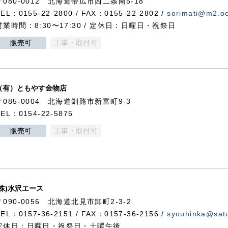
〒080-0012 北海道帯広市西二条南5-18
TEL：0155-22-2800 / FAX：0155-22-2802 /
sorimati@m2.oc
営業時間：8:30〜17:30 / 定休日：日曜日・祝祭日
販売可
工事・取付可
（有）ともやす金物店
〒085-0004 北海道釧路市新富町9-3
TEL：0154-22-5875
販売可
工事・取付可
(株)水沢エース
〒090-0056 北海道北見市卸町2-3-2
TEL：0157-36-2151 / FAX：0157-36-2156 /
syouhinka@satu
定休日：日曜日・祝祭日・土曜午後