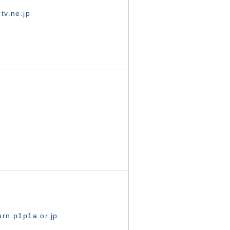
tv.ne.jp
rn.p1p1a.or.jp