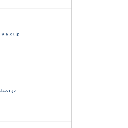
ala.or.jp
la.or.jp