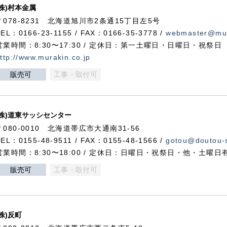
(株)村本金属
〒078-8231 北海道旭川市2条通15丁目左5号
TEL：0166-23-1155 / FAX：0166-35-3778 /
webmaster@mur
営業時間：8:30〜17:30 / 定休日：第一土曜日・日曜日・祝祭日
ttp://www.murakin.co.jp
販売可
工事・取付可
(株)道東サッシセンター
〒080-0010 北海道帯広市大通南31-56
TEL：0155-48-9511 / FAX：0155-48-1566 /
gotou@doutou-s
営業時間：8:30〜18:00 / 定休日：日曜日・祝祭日・他・土曜日
販売可
工事・取付可
(株)反町