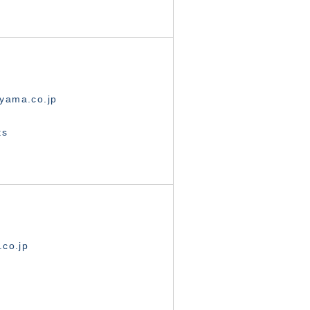
yama.co.jp
ts
.co.jp