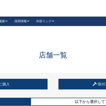
概要
採用情報
外部リンク
YouTube
Instagram
採用
キーレックスカタログ請求
の製品組み立て等
請求フォームはこちら
古代・古代NEO
レバーハンドル
Vi-Clear
古代・古代NEO
飾錠
導入事例一覧
抗ウイルス・抗菌製品
導入事例一覧
Facebook
LinkedIn
店舗一覧
00 / 1100から簡単に交換できるキーレックス4000を
日本ロック工業会
売開始しました。
外部サイト
く見る
例
ご購入
取付
長期住宅使用部材標準化推進協議会
外部サイト
以下から選択して