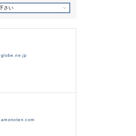
下さい
globe.ne.jp
namonoten.com