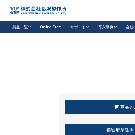
トップ
KSS加盟店・取扱店情報
店舗一覧
製品一覧
Online Store
サポート
導入事例
会社
新卒採用
会社情報
事業内容
中途採用
お問い合わせ
社会貢献活動
パート
2026年度採用情報
キャリア採用・専門職
メールフォームはこちら
工場で
キーレックス
レバーハンドル
キーレックス
機械式ボタン錠
室内用ドアハンドル
導入事例一覧
装
メールニュース
製品検索
お知らせ一覧
よくある質問（FAQ）
特集
簡単診断
教育機関
21
お客様に適したキーレックスをお探しいただけます。
廃番品情報
発
医療機関
品番から探す
取扱店情報
キーレックスを品番からお探しいただけます。
詳し
企業様採用事
商品の
お役立ち情報
都道府県選択