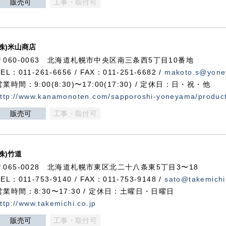
販売可
工事・取付可
(株)米山商店
〒060-0063 北海道札幌市中央区南三条西5丁目10番地
TEL：011-261-6656 / FAX：011-251-6682 /
makoto.s@yone
営業時間：9:00(8:30)〜17:00(17:30) / 定休日：日・祝・他
ttp://www.kanamonoten.com/sapporoshi-yoneyama/produc
販売可
工事・取付可
(株)竹道
〒065-0028 北海道札幌市東区北二十八条東5丁目3〜18
TEL：011-753-9140 / FAX：011-753-9148 /
sato@takemichi
営業時間：8:30〜17:30 / 定休日：土曜日・日曜日
ttp://www.takemichi.co.jp
販売可
工事・取付可