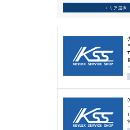
エリア選択
h