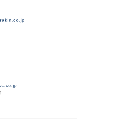
akin.co.jp
c.co.jp
有