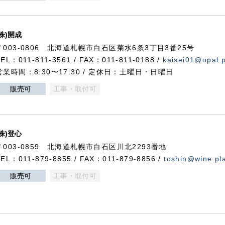
(株)開成
〒003-0806 北海道札幌市白石区菊水6条3丁目3番25号
TEL：011-811-3561 / FAX：011-811-0188 /
kaisei01@opal.pl
営業時間：8:30〜17:30 / 定休日：土曜日・日曜日
販売可
工事・取付可
(株)登心
〒003-0859 北海道札幌市白石区川北2293番地
TEL：011-879-8855 / FAX：011-879-8856 /
toshin@wine.pla
販売可
工事・取付可