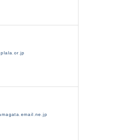
lala.or.jp
magata.email.ne.jp