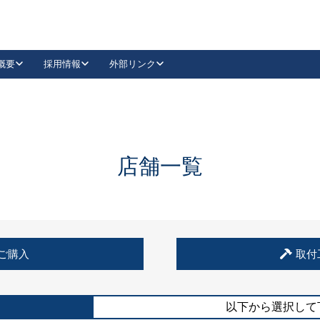
概要
採用情報
外部リンク
YouTube
Instagram
採用
キーレックスカタログ請求
の製品組み立て等
請求フォームはこちら
古代・古代NEO
レバーハンドル
Vi-Clear
古代・古代NEO
飾錠
導入事例一覧
抗ウイルス・抗菌製品
導入事例一覧
Facebook
LinkedIn
店舗一覧
00 / 1100から簡単に交換できるキーレックス4000を
日本ロック工業会
売開始しました。
外部サイト
く見る
例
ご購入
取付
長期住宅使用部材標準化推進協議会
外部サイト
以下から選択して