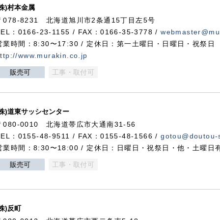
(株)村本金属
〒078-8231 北海道旭川市2条通15丁目左5号
TEL：0166-23-1155 / FAX：0166-35-3778 /
webmaster@mur
営業時間：8:30〜17:30 / 定休日：第一土曜日・日曜日・祝祭日
ttp://www.murakin.co.jp
販売可
工事・取付可
(株)道東サッシセンター
〒080-0010 北海道帯広市大通南31-56
TEL：0155-48-9511 / FAX：0155-48-1566 /
gotou@doutou-s
営業時間：8:30〜18:00 / 定休日：日曜日・祝祭日・他・土曜日
販売可
工事・取付可
(株)反町