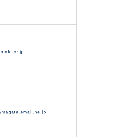
lala.or.jp
magata.email.ne.jp