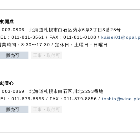
(株)開成
〒003-0806 北海道札幌市白石区菊水6条3丁目3番25号
TEL：011-811-3561 / FAX：011-811-0188 /
kaisei01@opal.pl
営業時間：8:30〜17:30 / 定休日：土曜日・日曜日
販売可
工事・取付可
(株)登心
〒003-0859 北海道札幌市白石区川北2293番地
TEL：011-879-8855 / FAX：011-879-8856 /
toshin@wine.pla
販売可
工事・取付可