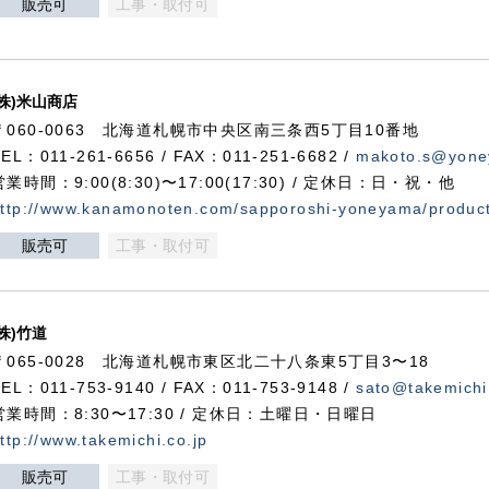
販売可
工事・取付可
(株)米山商店
〒060-0063 北海道札幌市中央区南三条西5丁目10番地
TEL：011-261-6656 / FAX：011-251-6682 /
makoto.s@yone
営業時間：9:00(8:30)〜17:00(17:30) / 定休日：日・祝・他
ttp://www.kanamonoten.com/sapporoshi-yoneyama/produc
販売可
工事・取付可
(株)竹道
〒065-0028 北海道札幌市東区北二十八条東5丁目3〜18
TEL：011-753-9140 / FAX：011-753-9148 /
sato@takemichi
営業時間：8:30〜17:30 / 定休日：土曜日・日曜日
ttp://www.takemichi.co.jp
販売可
工事・取付可