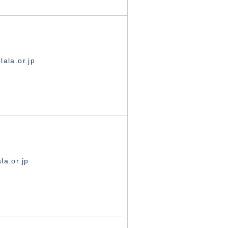
ala.or.jp
la.or.jp