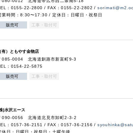
〒080-0012 北海道帯広市西二条南5-18
TEL：0155-22-2800 / FAX：0155-22-2802 /
sorimati@m2.oc
営業時間：8:30〜17:30 / 定休日：日曜日・祝祭日
販売可
工事・取付可
（有）ともやす金物店
〒085-0004 北海道釧路市新富町9-3
TEL：0154-22-5875
販売可
工事・取付可
(株)水沢エース
〒090-0056 北海道北見市卸町2-3-2
TEL：0157-36-2151 / FAX：0157-36-2156 /
syouhinka@satu
定休日：日曜日・祝祭日・土曜午後