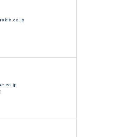
akin.co.jp
c.co.jp
有