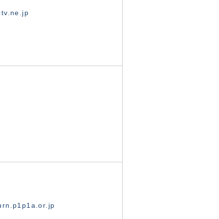
tv.ne.jp
rn.p1p1a.or.jp