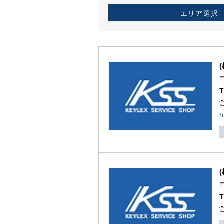
エリア選択
h