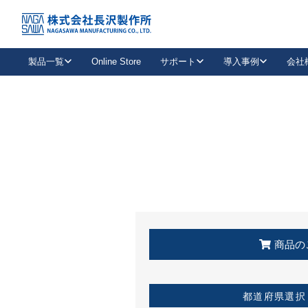
トップ
KSS加盟店・取扱店情報
店舗一覧
製品一覧
Online Store
サポート
導入事例
会社
新卒採用
会社情報
事業内容
中途採用
お問い合わせ
社会貢献活動
パート
2026年度採用情報
キャリア採用・専門職
メールフォームはこちら
工場で
キーレックス
レバーハンドル
キーレックス
機械式ボタン錠
室内用ドアハンドル
導入事例一覧
装
メールニュース
製品検索
お知らせ一覧
よくある質問（FAQ）
特集
簡単診断
教育機関
21
お客様に適したキーレックスをお探しいただけます。
廃番品情報
発
医療機関
品番から探す
取扱店情報
キーレックスを品番からお探しいただけます。
詳し
企業様採用事
商品の
お役立ち情報
都道府県選択