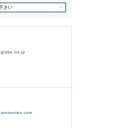
下さい
globe.ne.jp
namonoten.com