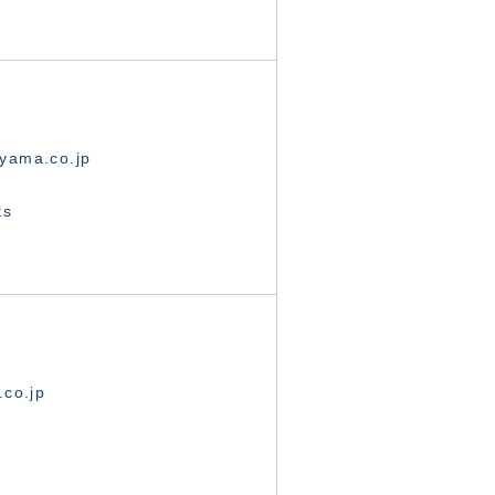
yama.co.jp
ts
.co.jp