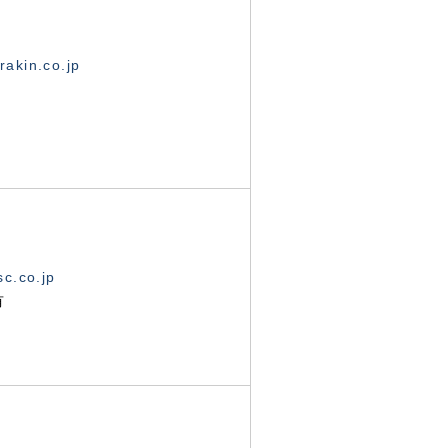
akin.co.jp
c.co.jp
有