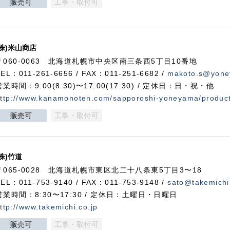
販売可
工事・取付可
(株)米山商店
〒060-0063 北海道札幌市中央区南三条西5丁目10番地
TEL：011-261-6656 / FAX：011-251-6682 /
makoto.s@yone
営業時間：9:00(8:30)〜17:00(17:30) / 定休日：日・祝・他
ttp://www.kanamonoten.com/sapporoshi-yoneyama/produc
販売可
工事・取付可
(株)竹道
〒065-0028 北海道札幌市東区北二十八条東5丁目3〜18
TEL：011-753-9140 / FAX：011-753-9148 /
sato@takemichi
営業時間：8:30〜17:30 / 定休日：土曜日・日曜日
ttp://www.takemichi.co.jp
販売可
工事・取付可