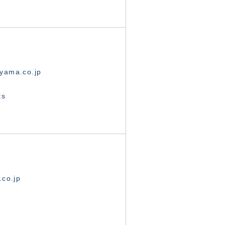
yama.co.jp
ts
.co.jp