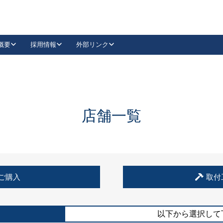
概要
採用情報
外部リンク
YouTube
Instagram
採用
キーレックスカタログ請求
の製品組み立て等
請求フォームはこちら
古代・古代NEO
レバーハンドル
Vi-Clear
古代・古代NEO
飾錠
導入事例一覧
抗ウイルス・抗菌製品
導入事例一覧
Facebook
LinkedIn
店舗一覧
00 / 1100から簡単に交換できるキーレックス4000を
日本ロック工業会
売開始しました。
外部サイト
く見る
例
ご購入
取付
長期住宅使用部材標準化推進協議会
外部サイト
以下から選択して