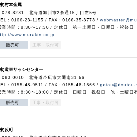
(株)村本金属
〒078-8231 北海道旭川市2条通15丁目左5号
TEL：0166-23-1155 / FAX：0166-35-3778 /
webmaster@mur
営業時間：8:30〜17:30 / 定休日：第一土曜日・日曜日・祝祭日
ttp://www.murakin.co.jp
販売可
工事・取付可
(株)道東サッシセンター
〒080-0010 北海道帯広市大通南31-56
TEL：0155-48-9511 / FAX：0155-48-1566 /
gotou@doutou-s
営業時間：8:30〜18:00 / 定休日：日曜日・祝祭日・他・土曜日
販売可
工事・取付可
(株)反町