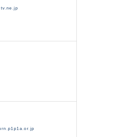
tv.ne.jp
rn.p1p1a.or.jp