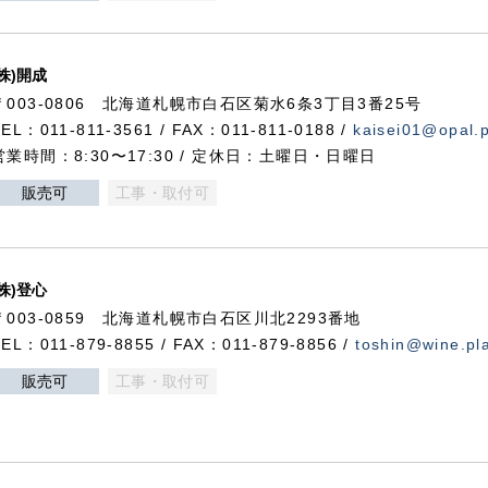
(株)開成
〒003-0806 北海道札幌市白石区菊水6条3丁目3番25号
TEL：011-811-3561 / FAX：011-811-0188 /
kaisei01@opal.pl
営業時間：8:30〜17:30 / 定休日：土曜日・日曜日
販売可
工事・取付可
(株)登心
〒003-0859 北海道札幌市白石区川北2293番地
TEL：011-879-8855 / FAX：011-879-8856 /
toshin@wine.pla
販売可
工事・取付可