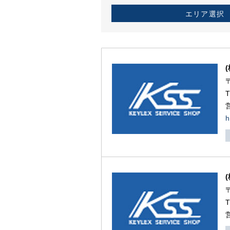
エリア選択
h