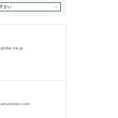
下さい
globe.ne.jp
namonoten.com