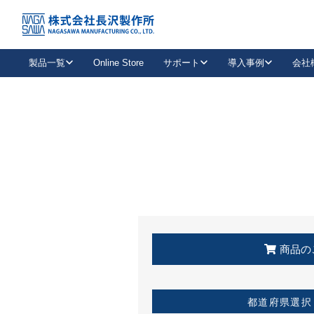
トップ
KSS加盟店・取扱店情報
店舗一覧
製品一覧
Online Store
サポート
導入事例
会社
新卒採用
会社情報
事業内容
中途採用
お問い合わせ
社会貢献活動
パート
2026年度採用情報
キャリア採用・専門職
メールフォームはこちら
工場で
キーレックス
レバーハンドル
キーレックス
機械式ボタン錠
室内用ドアハンドル
導入事例一覧
装
メールニュース
製品検索
お知らせ一覧
よくある質問（FAQ）
特集
簡単診断
教育機関
21
お客様に適したキーレックスをお探しいただけます。
廃番品情報
発
医療機関
品番から探す
取扱店情報
キーレックスを品番からお探しいただけます。
詳し
企業様採用事
商品の
お役立ち情報
都道府県選択