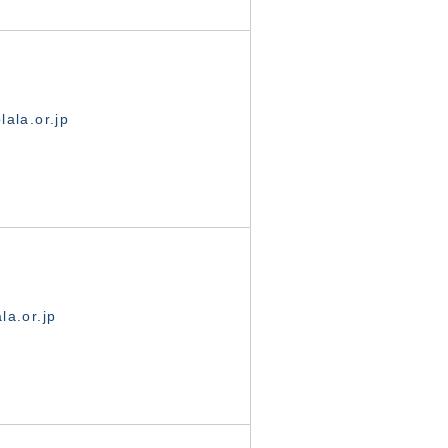
ala.or.jp
la.or.jp