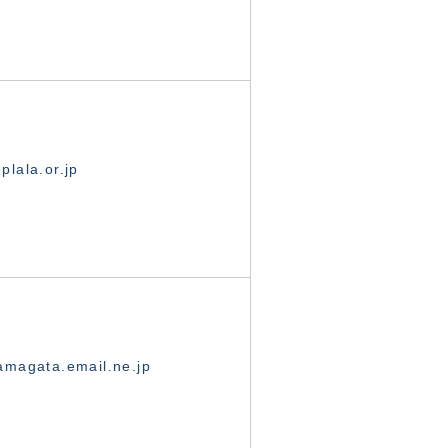
lala.or.jp
magata.email.ne.jp