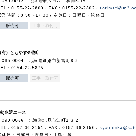
〒080-0012 北海道帯広市西二条南5-18
TEL：0155-22-2800 / FAX：0155-22-2802 /
sorimati@m2.oc
営業時間：8:30〜17:30 / 定休日：日曜日・祝祭日
販売可
工事・取付可
（有）ともやす金物店
〒085-0004 北海道釧路市新富町9-3
TEL：0154-22-5875
販売可
工事・取付可
(株)水沢エース
〒090-0056 北海道北見市卸町2-3-2
TEL：0157-36-2151 / FAX：0157-36-2156 /
syouhinka@satu
定休日：日曜日・祝祭日・土曜午後