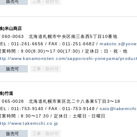
販売可
工事・取付可
(株)米山商店
〒060-0063 北海道札幌市中央区南三条西5丁目10番地
TEL：011-261-6656 / FAX：011-251-6682 /
makoto.s@yone
営業時間：9:00(8:30)〜17:00(17:30) / 定休日：日・祝・他
ttp://www.kanamonoten.com/sapporoshi-yoneyama/produc
販売可
工事・取付可
(株)竹道
〒065-0028 北海道札幌市東区北二十八条東5丁目3〜18
TEL：011-753-9140 / FAX：011-753-9148 /
sato@takemichi
営業時間：8:30〜17:30 / 定休日：土曜日・日曜日
ttp://www.takemichi.co.jp
販売可
工事・取付可