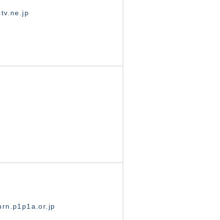
tv.ne.jp
rn.p1p1a.or.jp