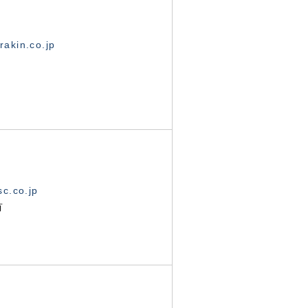
akin.co.jp
c.co.jp
有