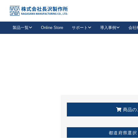
トップ
KSS加盟店・取扱店情報
店舗一覧
製品一覧
Online Store
サポート
導入事例
会社
新卒採用
会社情報
事業内容
中途採用
お問い合わせ
社会貢献活動
パート
2026年度採用情報
キャリア採用・専門職
メールフォームはこちら
工場で
キーレックス
レバーハンドル
キーレックス
機械式ボタン錠
室内用ドアハンドル
導入事例一覧
装
メールニュース
製品検索
お知らせ一覧
よくある質問（FAQ）
特集
簡単診断
教育機関
21
お客様に適したキーレックスをお探しいただけます。
廃番品情報
発
医療機関
品番から探す
取扱店情報
キーレックスを品番からお探しいただけます。
詳し
企業様採用事
商品の
お役立ち情報
都道府県選択