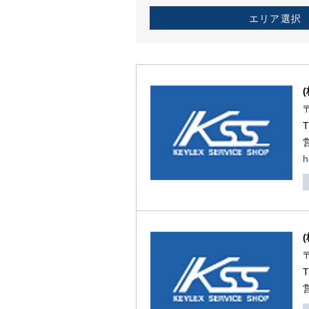
エリア選択
h