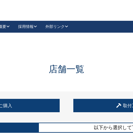
概要
採用情報
外部リンク
YouTube
Instagram
採用
キーレックスカタログ請求
の製品組み立て等
請求フォームはこちら
古代・古代NEO
レバーハンドル
Vi-Clear
古代・古代NEO
飾錠
導入事例一覧
抗ウイルス・抗菌製品
導入事例一覧
Facebook
LinkedIn
店舗一覧
00 / 1100から簡単に交換できるキーレックス4000を
日本ロック工業会
売開始しました。
外部サイト
く見る
例
ご購入
取付
長期住宅使用部材標準化推進協議会
外部サイト
以下から選択して