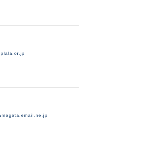
lala.or.jp
magata.email.ne.jp