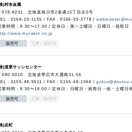
(株)村本金属
〒078-8231 北海道旭川市2条通15丁目左5号
TEL：0166-23-1155 / FAX：0166-35-3778 /
webmaster@mur
営業時間：8:30〜17:30 / 定休日：第一土曜日・日曜日・祝祭日
ttp://www.murakin.co.jp
販売可
工事・取付可
(株)道東サッシセンター
〒080-0010 北海道帯広市大通南31-56
TEL：0155-48-9511 / FAX：0155-48-1566 /
gotou@doutou-s
営業時間：8:30〜18:00 / 定休日：日曜日・祝祭日・他・土曜日
販売可
工事・取付可
(株)反町