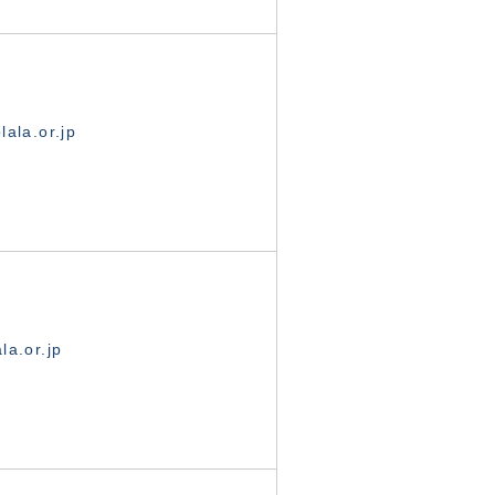
ala.or.jp
la.or.jp