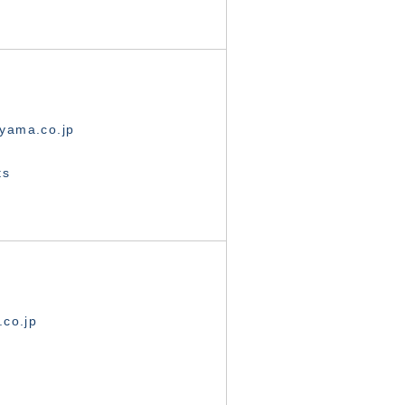
yama.co.jp
ts
.co.jp