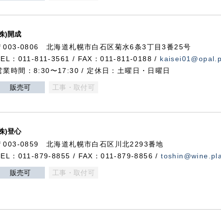
(株)開成
〒003-0806 北海道札幌市白石区菊水6条3丁目3番25号
TEL：011-811-3561 / FAX：011-811-0188 /
kaisei01@opal.pl
営業時間：8:30〜17:30 / 定休日：土曜日・日曜日
販売可
工事・取付可
(株)登心
〒003-0859 北海道札幌市白石区川北2293番地
TEL：011-879-8855 / FAX：011-879-8856 /
toshin@wine.pla
販売可
工事・取付可