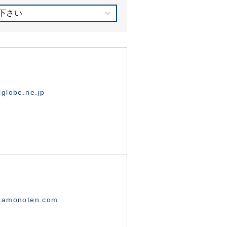
下さい
globe.ne.jp
namonoten.com