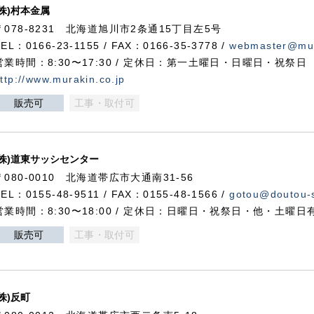
(株)村本金属
〒078-8231 北海道旭川市2条通15丁目左5号
TEL：0166-23-1155 / FAX：0166-35-3778 /
webmaster@mur
営業時間：8:30〜17:30 / 定休日：第一土曜日・日曜日・祝祭日
ttp://www.murakin.co.jp
販売可
工事・取付可
(株)道東サッシセンター
〒080-0010 北海道帯広市大通南31-56
TEL：0155-48-9511 / FAX：0155-48-1566 /
gotou@doutou-s
営業時間：8:30〜18:00 / 定休日：日曜日・祝祭日・他・土曜日
販売可
工事・取付可
(株)反町