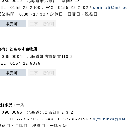
〒080-0012 北海道帯広市西二条南5-18
TEL：0155-22-2800 / FAX：0155-22-2802 /
sorimati@m2.oc
営業時間：8:30〜17:30 / 定休日：日曜日・祝祭日
販売可
工事・取付可
（有）ともやす金物店
〒085-0004 北海道釧路市新富町9-3
TEL：0154-22-5875
販売可
工事・取付可
(株)水沢エース
〒090-0056 北海道北見市卸町2-3-2
TEL：0157-36-2151 / FAX：0157-36-2156 /
syouhinka@satu
定休日：日曜日・祝祭日・土曜午後