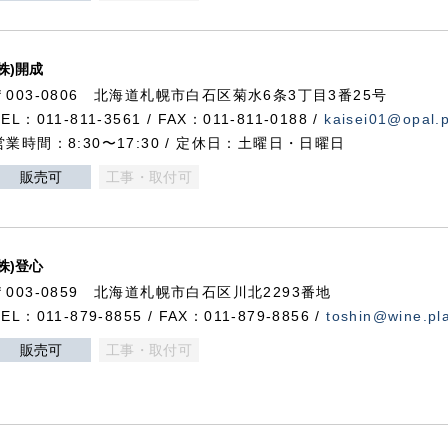
(株)開成
〒003-0806 北海道札幌市白石区菊水6条3丁目3番25号
TEL：011-811-3561 / FAX：011-811-0188 /
kaisei01@opal.pl
営業時間：8:30〜17:30 / 定休日：土曜日・日曜日
販売可
工事・取付可
(株)登心
〒003-0859 北海道札幌市白石区川北2293番地
TEL：011-879-8855 / FAX：011-879-8856 /
toshin@wine.pla
販売可
工事・取付可