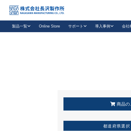
トップ
KSS加盟店・取扱店情報
店舗一覧
製品一覧
Online Store
サポート
導入事例
会社
新卒採用
会社情報
事業内容
中途採用
お問い合わせ
社会貢献活動
パート
2026年度採用情報
キャリア採用・専門職
メールフォームはこちら
工場で
キーレックス
レバーハンドル
キーレックス
機械式ボタン錠
室内用ドアハンドル
導入事例一覧
装
メールニュース
製品検索
お知らせ一覧
よくある質問（FAQ）
特集
簡単診断
教育機関
21
お客様に適したキーレックスをお探しいただけます。
廃番品情報
発
医療機関
品番から探す
取扱店情報
キーレックスを品番からお探しいただけます。
詳し
企業様採用事
商品の
お役立ち情報
都道府県選択