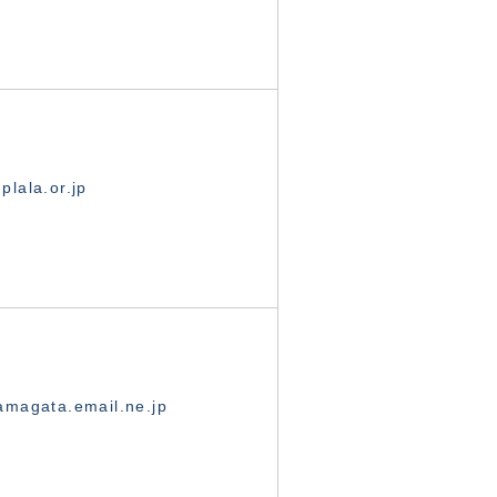
lala.or.jp
magata.email.ne.jp