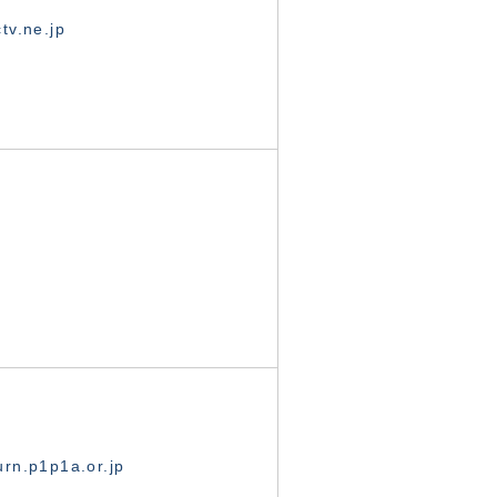
tv.ne.jp
rn.p1p1a.or.jp