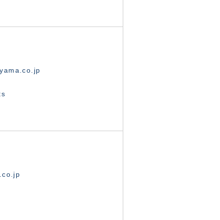
yama.co.jp
ts
.co.jp