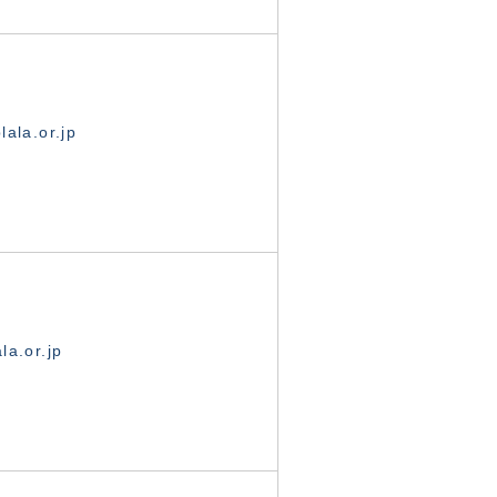
ala.or.jp
la.or.jp