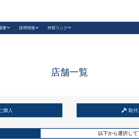
概要
採用情報
外部リンク
YouTube
Instagram
採用
キーレックスカタログ請求
の製品組み立て等
請求フォームはこちら
古代・古代NEO
レバーハンドル
Vi-Clear
古代・古代NEO
飾錠
導入事例一覧
抗ウイルス・抗菌製品
導入事例一覧
Facebook
LinkedIn
店舗一覧
00 / 1100から簡単に交換できるキーレックス4000を
日本ロック工業会
売開始しました。
外部サイト
く見る
例
ご購入
取付
長期住宅使用部材標準化推進協議会
外部サイト
以下から選択して