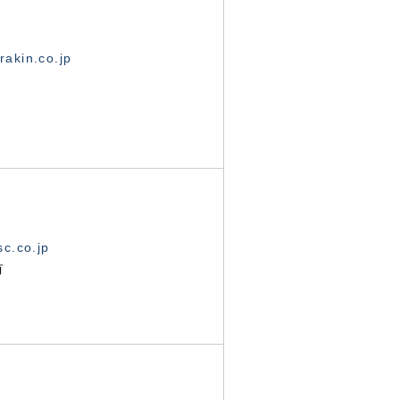
akin.co.jp
c.co.jp
有