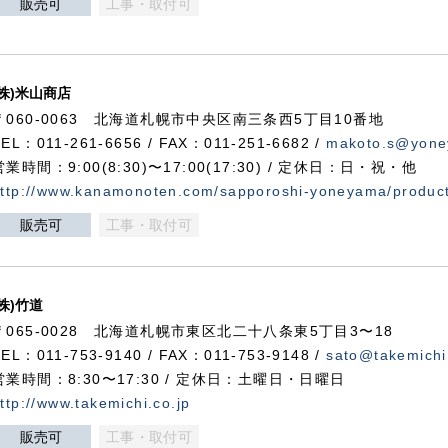
販売可
工事・取付可
(株)米山商店
〒060-0063 北海道札幌市中央区南三条西5丁目10番地
TEL：011-261-6656 / FAX：011-251-6682 /
makoto.s@yone
営業時間：9:00(8:30)〜17:00(17:30) / 定休日：日・祝・他
ttp://www.kanamonoten.com/sapporoshi-yoneyama/produc
販売可
工事・取付可
(株)竹道
〒065-0028 北海道札幌市東区北二十八条東5丁目3〜18
TEL：011-753-9140 / FAX：011-753-9148 /
sato@takemichi
営業時間：8:30〜17:30 / 定休日：土曜日・日曜日
ttp://www.takemichi.co.jp
販売可
工事・取付可