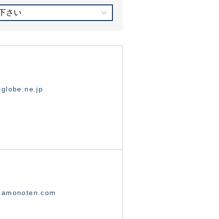
下さい
globe.ne.jp
namonoten.com