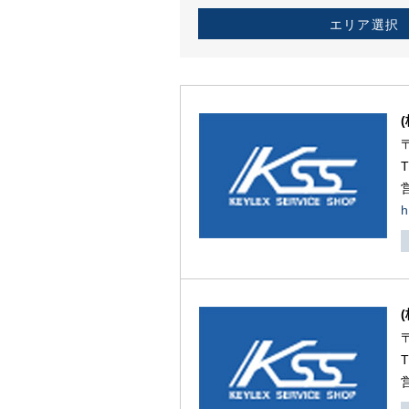
エリア選択
h