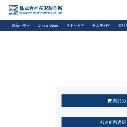
トップ
KSS加盟店・取扱店情報
店舗一覧
製品一覧
Online Store
サポート
導入事例
会社
新卒採用
会社情報
事業内容
中途採用
お問い合わせ
社会貢献活動
パート
2026年度採用情報
キャリア採用・専門職
メールフォームはこちら
工場で
キーレックス
レバーハンドル
キーレックス
機械式ボタン錠
室内用ドアハンドル
導入事例一覧
装
メールニュース
製品検索
お知らせ一覧
よくある質問（FAQ）
特集
簡単診断
教育機関
21
お客様に適したキーレックスをお探しいただけます。
廃番品情報
発
医療機関
品番から探す
取扱店情報
キーレックスを品番からお探しいただけます。
詳し
企業様採用事
商品の
お役立ち情報
都道府県選択