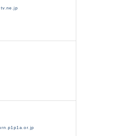
tv.ne.jp
rn.p1p1a.or.jp