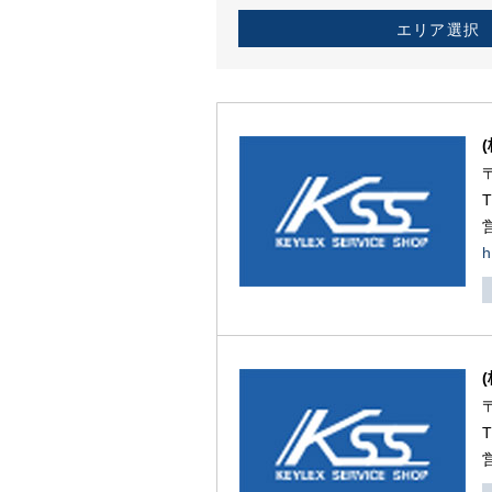
エリア選択
h