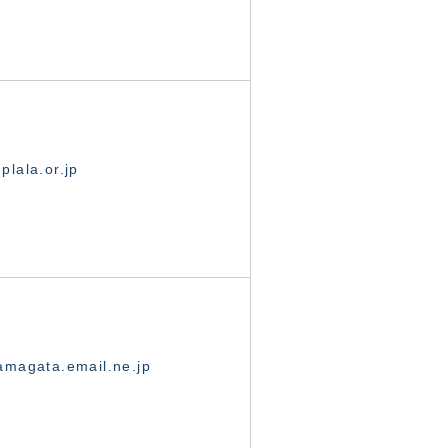
lala.or.jp
magata.email.ne.jp