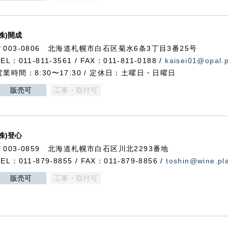
(株)開成
〒003-0806 北海道札幌市白石区菊水6条3丁目3番25号
TEL：011-811-3561 / FAX：011-811-0188 /
kaisei01@opal.pl
営業時間：8:30〜17:30 / 定休日：土曜日・日曜日
販売可
工事・取付可
(株)登心
〒003-0859 北海道札幌市白石区川北2293番地
TEL：011-879-8855 / FAX：011-879-8856 /
toshin@wine.pla
販売可
工事・取付可