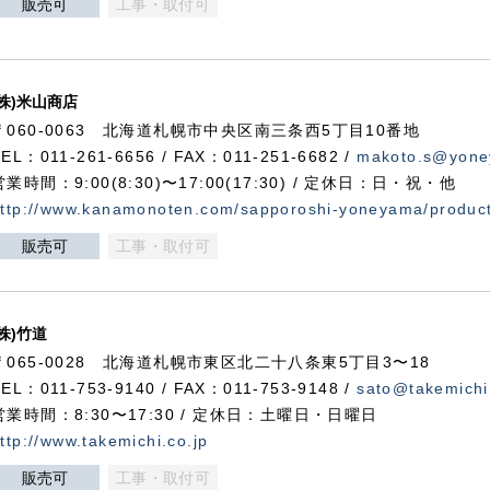
販売可
工事・取付可
(株)米山商店
〒060-0063 北海道札幌市中央区南三条西5丁目10番地
TEL：011-261-6656 / FAX：011-251-6682 /
makoto.s@yone
営業時間：9:00(8:30)〜17:00(17:30) / 定休日：日・祝・他
ttp://www.kanamonoten.com/sapporoshi-yoneyama/produc
販売可
工事・取付可
(株)竹道
〒065-0028 北海道札幌市東区北二十八条東5丁目3〜18
TEL：011-753-9140 / FAX：011-753-9148 /
sato@takemichi
営業時間：8:30〜17:30 / 定休日：土曜日・日曜日
ttp://www.takemichi.co.jp
販売可
工事・取付可