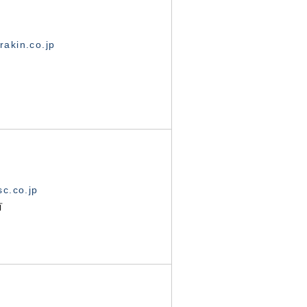
akin.co.jp
c.co.jp
有