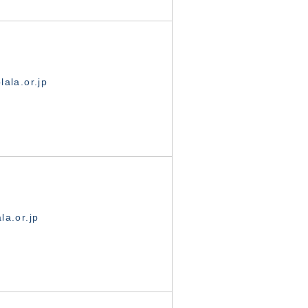
ala.or.jp
la.or.jp