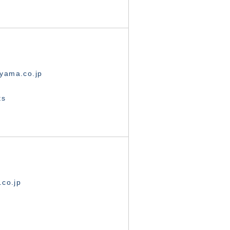
yama.co.jp
ts
.co.jp