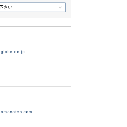
下さい
globe.ne.jp
namonoten.com