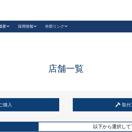
概要
採用情報
外部リンク
YouTube
Instagram
採用
キーレックスカタログ請求
の製品組み立て等
請求フォームはこちら
古代・古代NEO
レバーハンドル
Vi-Clear
古代・古代NEO
飾錠
導入事例一覧
抗ウイルス・抗菌製品
導入事例一覧
Facebook
LinkedIn
店舗一覧
00 / 1100から簡単に交換できるキーレックス4000を
日本ロック工業会
売開始しました。
外部サイト
く見る
例
ご購入
取付
長期住宅使用部材標準化推進協議会
外部サイト
以下から選択して