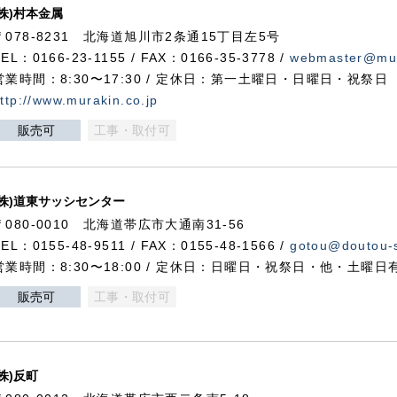
(株)村本金属
〒078-8231 北海道旭川市2条通15丁目左5号
TEL：0166-23-1155 / FAX：0166-35-3778 /
webmaster@mur
営業時間：8:30〜17:30 / 定休日：第一土曜日・日曜日・祝祭日
ttp://www.murakin.co.jp
販売可
工事・取付可
(株)道東サッシセンター
〒080-0010 北海道帯広市大通南31-56
TEL：0155-48-9511 / FAX：0155-48-1566 /
gotou@doutou-s
営業時間：8:30〜18:00 / 定休日：日曜日・祝祭日・他・土曜日
販売可
工事・取付可
(株)反町