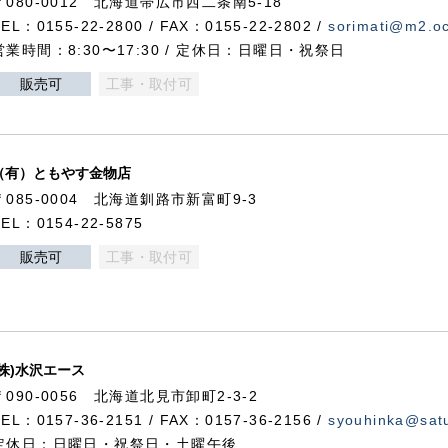
〒080-0012 北海道帯広市西二条南5-18
TEL：0155-22-2800 / FAX：0155-22-2802 /
sorimati@m2.oc
営業時間：8:30〜17:30 / 定休日：日曜日・祝祭日
販売可
工事・取付可
（有）ともやす金物店
〒085-0004 北海道釧路市新富町9-3
TEL：0154-22-5875
販売可
工事・取付可
(株)水沢エース
〒090-0056 北海道北見市卸町2-3-2
TEL：0157-36-2151 / FAX：0157-36-2156 /
syouhinka@satu
定休日：日曜日・祝祭日・土曜午後