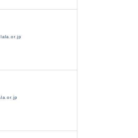
ala.or.jp
la.or.jp