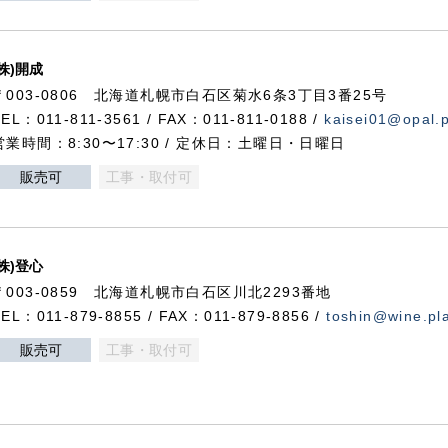
(株)開成
〒003-0806 北海道札幌市白石区菊水6条3丁目3番25号
TEL：011-811-3561 / FAX：011-811-0188 /
kaisei01@opal.pl
営業時間：8:30〜17:30 / 定休日：土曜日・日曜日
販売可
工事・取付可
(株)登心
〒003-0859 北海道札幌市白石区川北2293番地
TEL：011-879-8855 / FAX：011-879-8856 /
toshin@wine.pla
販売可
工事・取付可