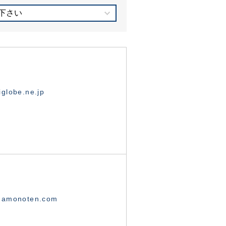
下さい
globe.ne.jp
namonoten.com