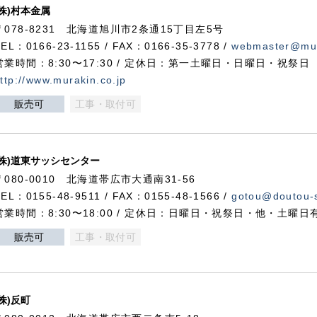
(株)村本金属
〒078-8231 北海道旭川市2条通15丁目左5号
TEL：0166-23-1155 / FAX：0166-35-3778 /
webmaster@mur
営業時間：8:30〜17:30 / 定休日：第一土曜日・日曜日・祝祭日
ttp://www.murakin.co.jp
販売可
工事・取付可
(株)道東サッシセンター
〒080-0010 北海道帯広市大通南31-56
TEL：0155-48-9511 / FAX：0155-48-1566 /
gotou@doutou-s
営業時間：8:30〜18:00 / 定休日：日曜日・祝祭日・他・土曜日
販売可
工事・取付可
(株)反町