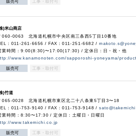
販売可
工事・取付可
(株)米山商店
〒060-0063 北海道札幌市中央区南三条西5丁目10番地
TEL：011-261-6656 / FAX：011-251-6682 /
makoto.s@yone
営業時間：9:00(8:30)〜17:00(17:30) / 定休日：日・祝・他
ttp://www.kanamonoten.com/sapporoshi-yoneyama/produc
販売可
工事・取付可
(株)竹道
〒065-0028 北海道札幌市東区北二十八条東5丁目3〜18
TEL：011-753-9140 / FAX：011-753-9148 /
sato@takemichi
営業時間：8:30〜17:30 / 定休日：土曜日・日曜日
ttp://www.takemichi.co.jp
販売可
工事・取付可