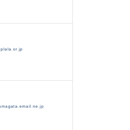
lala.or.jp
magata.email.ne.jp