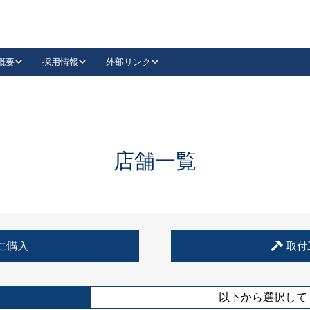
概要
採用情報
外部リンク
YouTube
Instagram
採用
キーレックスカタログ請求
の製品組み立て等
請求フォームはこちら
古代・古代NEO
レバーハンドル
Vi-Clear
古代・古代NEO
飾錠
導入事例一覧
抗ウイルス・抗菌製品
導入事例一覧
Facebook
LinkedIn
店舗一覧
00 / 1100から簡単に交換できるキーレックス4000を
日本ロック工業会
売開始しました。
外部サイト
く見る
例
ご購入
取付
長期住宅使用部材標準化推進協議会
外部サイト
以下から選択して