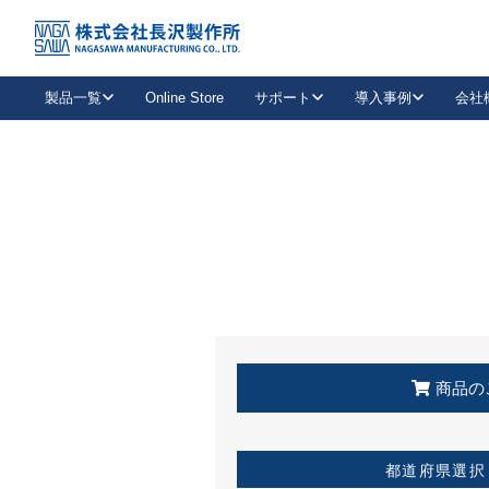
トップ
KSS加盟店・取扱店情報
店舗一覧
製品一覧
Online Store
サポート
導入事例
会社
新卒採用
会社情報
事業内容
中途採用
お問い合わせ
社会貢献活動
パート
2026年度採用情報
キャリア採用・専門職
メールフォームはこちら
工場で
キーレックス
レバーハンドル
キーレックス
機械式ボタン錠
室内用ドアハンドル
導入事例一覧
装
メールニュース
製品検索
お知らせ一覧
よくある質問（FAQ）
特集
簡単診断
教育機関
21
お客様に適したキーレックスをお探しいただけます。
廃番品情報
発
医療機関
品番から探す
取扱店情報
キーレックスを品番からお探しいただけます。
詳し
企業様採用事
商品の
お役立ち情報
都道府県選択