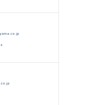
yama.co.jp
ts
.co.jp