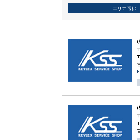
エリア選択
h