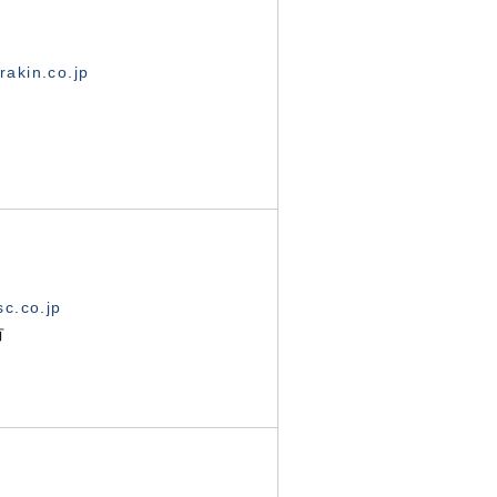
akin.co.jp
c.co.jp
有