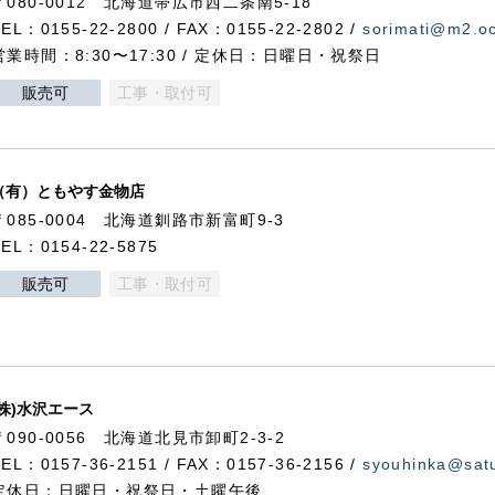
〒080-0012 北海道帯広市西二条南5-18
TEL：0155-22-2800 / FAX：0155-22-2802 /
sorimati@m2.oc
営業時間：8:30〜17:30 / 定休日：日曜日・祝祭日
販売可
工事・取付可
（有）ともやす金物店
〒085-0004 北海道釧路市新富町9-3
TEL：0154-22-5875
販売可
工事・取付可
(株)水沢エース
〒090-0056 北海道北見市卸町2-3-2
TEL：0157-36-2151 / FAX：0157-36-2156 /
syouhinka@satu
定休日：日曜日・祝祭日・土曜午後