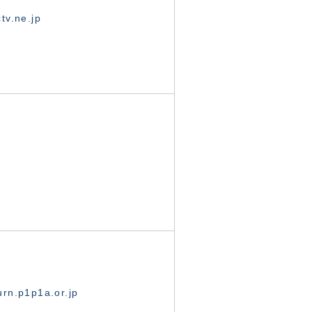
tv.ne.jp
rn.p1p1a.or.jp