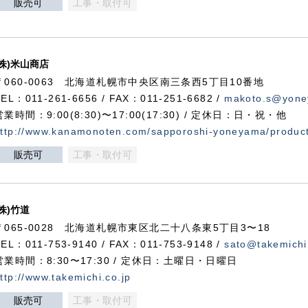
販売可
工事・取付可
(株)米山商店
〒060-0063 北海道札幌市中央区南三条西5丁目10番地
TEL：011-261-6656 / FAX：011-251-6682 /
makoto.s@yone
営業時間：9:00(8:30)〜17:00(17:30) / 定休日：日・祝・他
ttp://www.kanamonoten.com/sapporoshi-yoneyama/produc
販売可
工事・取付可
(株)竹道
〒065-0028 北海道札幌市東区北二十八条東5丁目3〜18
TEL：011-753-9140 / FAX：011-753-9148 /
sato@takemichi
営業時間：8:30〜17:30 / 定休日：土曜日・日曜日
ttp://www.takemichi.co.jp
販売可
工事・取付可