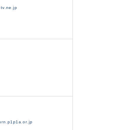
tv.ne.jp
rn.p1p1a.or.jp