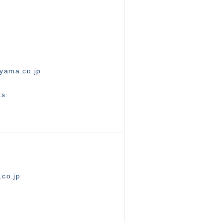
yama.co.jp
ts
.co.jp