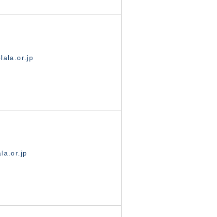
ala.or.jp
la.or.jp