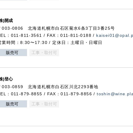
(株)開成
〒003-0806 北海道札幌市白石区菊水6条3丁目3番25号
TEL：011-811-3561 / FAX：011-811-0188 /
kaisei01@opal.pl
営業時間：8:30〜17:30 / 定休日：土曜日・日曜日
販売可
工事・取付可
(株)登心
〒003-0859 北海道札幌市白石区川北2293番地
TEL：011-879-8855 / FAX：011-879-8856 /
toshin@wine.pla
販売可
工事・取付可