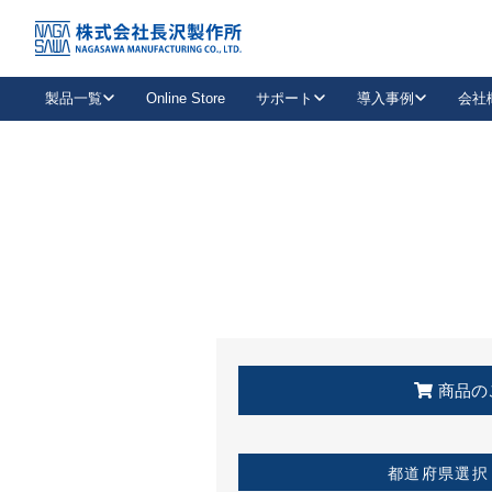
トップ
KSS加盟店・取扱店情報
店舗一覧
製品一覧
Online Store
サポート
導入事例
会社
新卒採用
会社情報
事業内容
中途採用
お問い合わせ
社会貢献活動
パート
2026年度採用情報
キャリア採用・専門職
メールフォームはこちら
工場で
キーレックス
レバーハンドル
キーレックス
機械式ボタン錠
室内用ドアハンドル
導入事例一覧
装
メールニュース
製品検索
お知らせ一覧
よくある質問（FAQ）
特集
簡単診断
教育機関
21
お客様に適したキーレックスをお探しいただけます。
廃番品情報
発
医療機関
品番から探す
取扱店情報
キーレックスを品番からお探しいただけます。
詳し
企業様採用事
商品の
お役立ち情報
都道府県選択