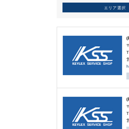
エリア選択
h