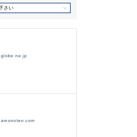
下さい
globe.ne.jp
namonoten.com