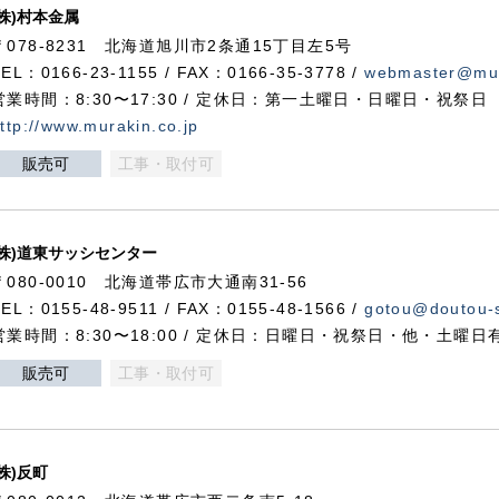
(株)村本金属
〒078-8231 北海道旭川市2条通15丁目左5号
TEL：0166-23-1155 / FAX：0166-35-3778 /
webmaster@mur
営業時間：8:30〜17:30 / 定休日：第一土曜日・日曜日・祝祭日
ttp://www.murakin.co.jp
販売可
工事・取付可
(株)道東サッシセンター
〒080-0010 北海道帯広市大通南31-56
TEL：0155-48-9511 / FAX：0155-48-1566 /
gotou@doutou-s
営業時間：8:30〜18:00 / 定休日：日曜日・祝祭日・他・土曜日
販売可
工事・取付可
(株)反町