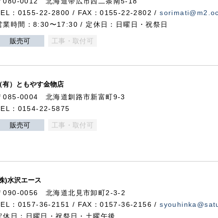
〒080-0012 北海道帯広市西二条南5-18
TEL：0155-22-2800 / FAX：0155-22-2802 /
sorimati@m2.oc
営業時間：8:30〜17:30 / 定休日：日曜日・祝祭日
販売可
工事・取付可
（有）ともやす金物店
〒085-0004 北海道釧路市新富町9-3
TEL：0154-22-5875
販売可
工事・取付可
(株)水沢エース
〒090-0056 北海道北見市卸町2-3-2
TEL：0157-36-2151 / FAX：0157-36-2156 /
syouhinka@satu
定休日：日曜日・祝祭日・土曜午後