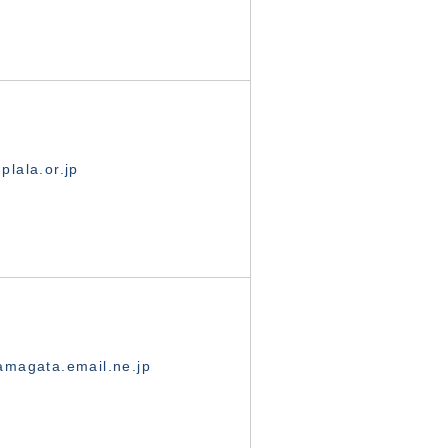
lala.or.jp
magata.email.ne.jp