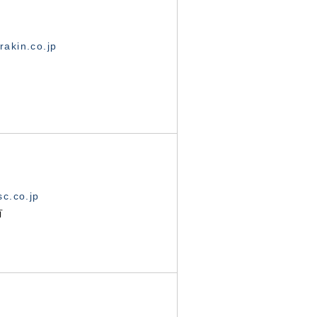
akin.co.jp
c.co.jp
有