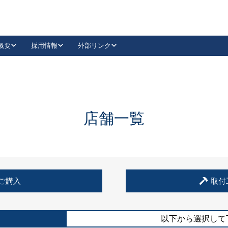
概要
採用情報
外部リンク
YouTube
Instagram
採用
キーレックスカタログ請求
の製品組み立て等
請求フォームはこちら
古代・古代NEO
レバーハンドル
Vi-Clear
古代・古代NEO
飾錠
導入事例一覧
抗ウイルス・抗菌製品
導入事例一覧
Facebook
LinkedIn
店舗一覧
00 / 1100から簡単に交換できるキーレックス4000を
日本ロック工業会
売開始しました。
外部サイト
く見る
例
ご購入
取付
長期住宅使用部材標準化推進協議会
外部サイト
以下から選択して