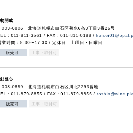
(株)開成
〒003-0806 北海道札幌市白石区菊水6条3丁目3番25号
TEL：011-811-3561 / FAX：011-811-0188 /
kaisei01@opal.pl
営業時間：8:30〜17:30 / 定休日：土曜日・日曜日
販売可
工事・取付可
(株)登心
〒003-0859 北海道札幌市白石区川北2293番地
TEL：011-879-8855 / FAX：011-879-8856 /
toshin@wine.pla
販売可
工事・取付可