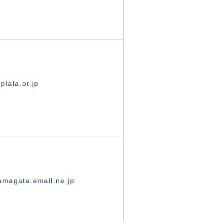
lala.or.jp
magata.email.ne.jp