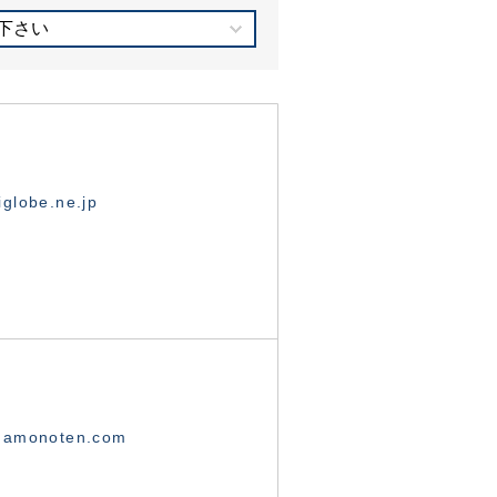
下さい
globe.ne.jp
namonoten.com