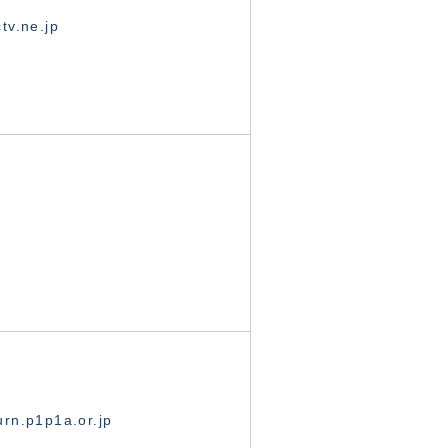
tv.ne.jp
rn.p1p1a.or.jp