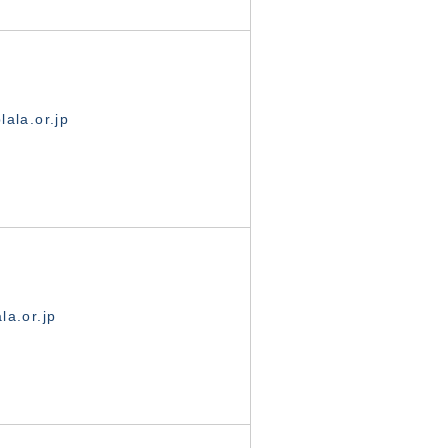
ala.or.jp
la.or.jp