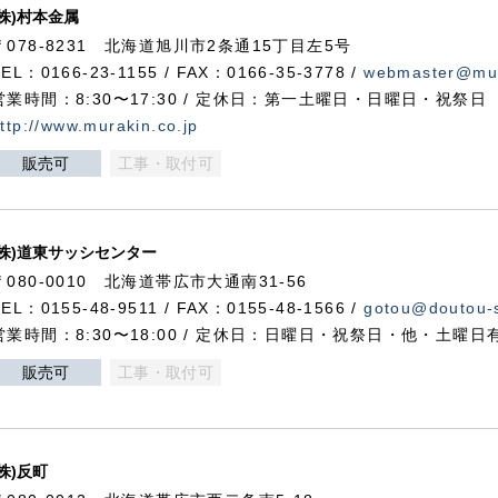
(株)村本金属
〒078-8231 北海道旭川市2条通15丁目左5号
TEL：0166-23-1155 / FAX：0166-35-3778 /
webmaster@mur
営業時間：8:30〜17:30 / 定休日：第一土曜日・日曜日・祝祭日
ttp://www.murakin.co.jp
販売可
工事・取付可
(株)道東サッシセンター
〒080-0010 北海道帯広市大通南31-56
TEL：0155-48-9511 / FAX：0155-48-1566 /
gotou@doutou-s
営業時間：8:30〜18:00 / 定休日：日曜日・祝祭日・他・土曜日
販売可
工事・取付可
(株)反町