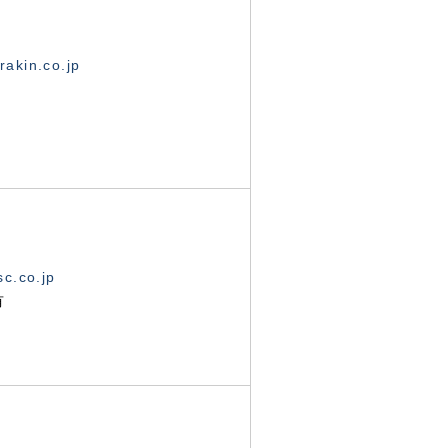
akin.co.jp
c.co.jp
有