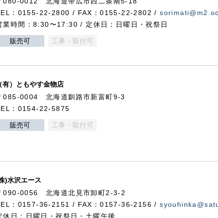
〒080-0012 北海道帯広市西二条南5-18
TEL：0155-22-2800 / FAX：0155-22-2802 /
sorimati@m2.oc
営業時間：8:30〜17:30 / 定休日：日曜日・祝祭日
販売可
工事・取付可
（有）ともやす金物店
〒085-0004 北海道釧路市新富町9-3
TEL：0154-22-5875
販売可
工事・取付可
(株)水沢エース
〒090-0056 北海道北見市卸町2-3-2
TEL：0157-36-2151 / FAX：0157-36-2156 /
syouhinka@satu
定休日：日曜日・祝祭日・土曜午後