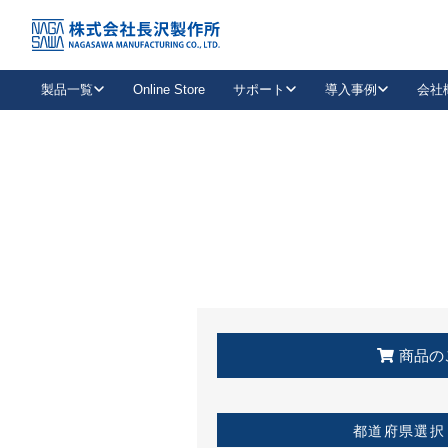
トップ
KSS加盟店・取扱店情報
店舗一覧
製品一覧
Online Store
サポート
導入事例
会社
新卒採用
会社情報
事業内容
中途採用
お問い合わせ
社会貢献活動
パート
2026年度採用情報
キャリア採用・専門職
メールフォームはこちら
工場で
キーレックス
レバーハンドル
キーレックス
機械式ボタン錠
室内用ドアハンドル
導入事例一覧
装
メールニュース
製品検索
お知らせ一覧
よくある質問（FAQ）
特集
簡単診断
教育機関
21
お客様に適したキーレックスをお探しいただけます。
廃番品情報
発
医療機関
品番から探す
取扱店情報
キーレックスを品番からお探しいただけます。
詳し
企業様採用事
商品の
お役立ち情報
都道府県選択