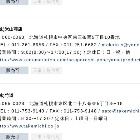
販売可
工事・取付可
(株)米山商店
〒060-0063 北海道札幌市中央区南三条西5丁目10番地
TEL：011-261-6656 / FAX：011-251-6682 /
makoto.s@yone
営業時間：9:00(8:30)〜17:00(17:30) / 定休日：日・祝・他
ttp://www.kanamonoten.com/sapporoshi-yoneyama/produc
販売可
工事・取付可
(株)竹道
〒065-0028 北海道札幌市東区北二十八条東5丁目3〜18
TEL：011-753-9140 / FAX：011-753-9148 /
sato@takemichi
営業時間：8:30〜17:30 / 定休日：土曜日・日曜日
ttp://www.takemichi.co.jp
販売可
工事・取付可