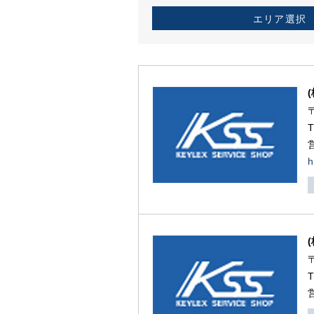
エリア選択
h