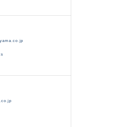
yama.co.jp
ts
.co.jp