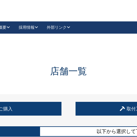
概要
採用情報
外部リンク
YouTube
Instagram
採用
キーレックスカタログ請求
の製品組み立て等
請求フォームはこちら
古代・古代NEO
レバーハンドル
Vi-Clear
古代・古代NEO
飾錠
導入事例一覧
抗ウイルス・抗菌製品
導入事例一覧
Facebook
LinkedIn
店舗一覧
00 / 1100から簡単に交換できるキーレックス4000を
日本ロック工業会
売開始しました。
外部サイト
く見る
例
ご購入
取付
長期住宅使用部材標準化推進協議会
外部サイト
以下から選択して