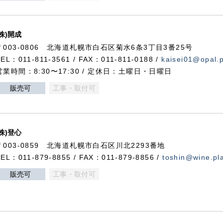
(株)開成
〒003-0806 北海道札幌市白石区菊水6条3丁目3番25号
TEL：011-811-3561 / FAX：011-811-0188 /
kaisei01@opal.pl
営業時間：8:30〜17:30 / 定休日：土曜日・日曜日
販売可
工事・取付可
(株)登心
〒003-0859 北海道札幌市白石区川北2293番地
TEL：011-879-8855 / FAX：011-879-8856 /
toshin@wine.pla
販売可
工事・取付可