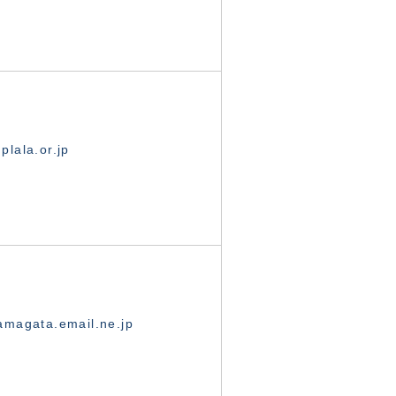
lala.or.jp
magata.email.ne.jp