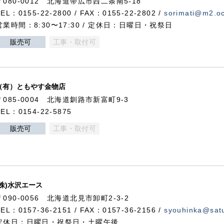
〒080-0012 北海道帯広市西二条南5-18
TEL：0155-22-2800 / FAX：0155-22-2802 /
sorimati@m2.oc
営業時間：8:30〜17:30 / 定休日：日曜日・祝祭日
販売可
工事・取付可
（有）ともやす金物店
〒085-0004 北海道釧路市新富町9-3
TEL：0154-22-5875
販売可
工事・取付可
(株)水沢エース
〒090-0056 北海道北見市卸町2-3-2
TEL：0157-36-2151 / FAX：0157-36-2156 /
syouhinka@satu
定休日：日曜日・祝祭日・土曜午後