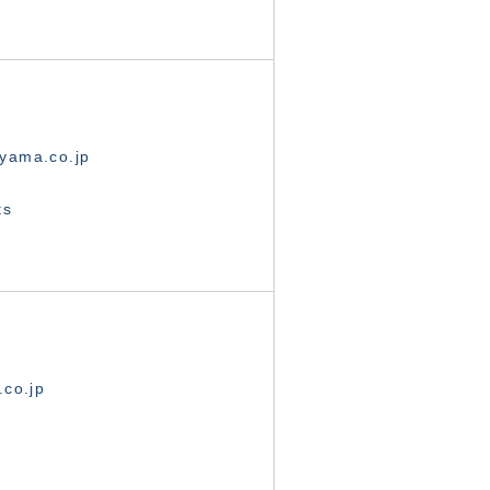
yama.co.jp
ts
.co.jp