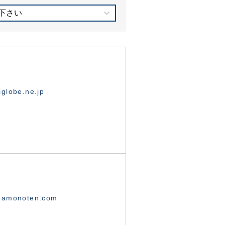
下さい
globe.ne.jp
namonoten.com