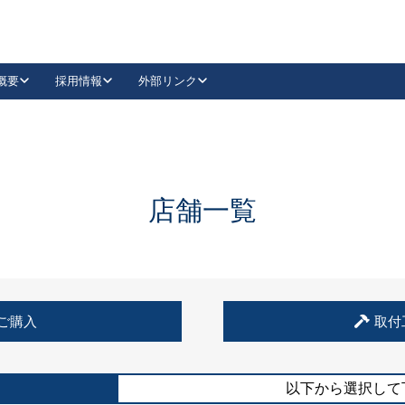
概要
採用情報
外部リンク
YouTube
Instagram
採用
キーレックスカタログ請求
の製品組み立て等
請求フォームはこちら
古代・古代NEO
レバーハンドル
Vi-Clear
古代・古代NEO
飾錠
導入事例一覧
抗ウイルス・抗菌製品
導入事例一覧
Facebook
LinkedIn
店舗一覧
00 / 1100から簡単に交換できるキーレックス4000を
日本ロック工業会
売開始しました。
外部サイト
く見る
例
ご購入
取付
長期住宅使用部材標準化推進協議会
外部サイト
以下から選択して