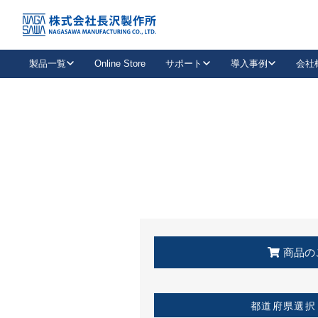
トップ
KSS加盟店・取扱店情報
店舗一覧
製品一覧
Online Store
サポート
導入事例
会社
新卒採用
会社情報
事業内容
中途採用
お問い合わせ
社会貢献活動
パート
2026年度採用情報
キャリア採用・専門職
メールフォームはこちら
工場で
キーレックス
レバーハンドル
キーレックス
機械式ボタン錠
室内用ドアハンドル
導入事例一覧
装
メールニュース
製品検索
お知らせ一覧
よくある質問（FAQ）
特集
簡単診断
教育機関
21
お客様に適したキーレックスをお探しいただけます。
廃番品情報
発
医療機関
品番から探す
取扱店情報
キーレックスを品番からお探しいただけます。
詳し
企業様採用事
商品の
お役立ち情報
都道府県選択