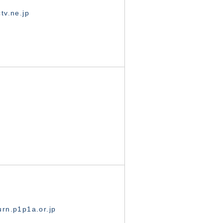
tv.ne.jp
rn.p1p1a.or.jp