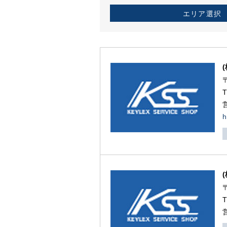
エリア選択
h