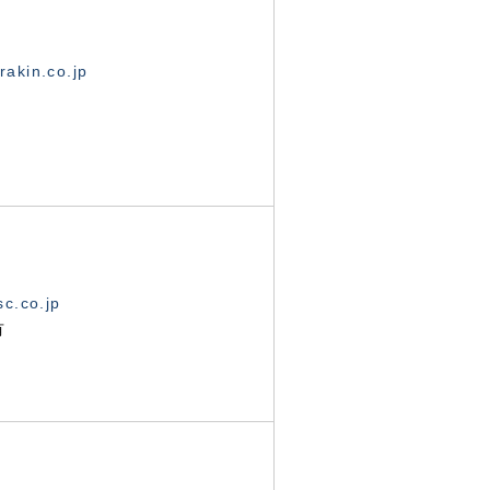
akin.co.jp
c.co.jp
有