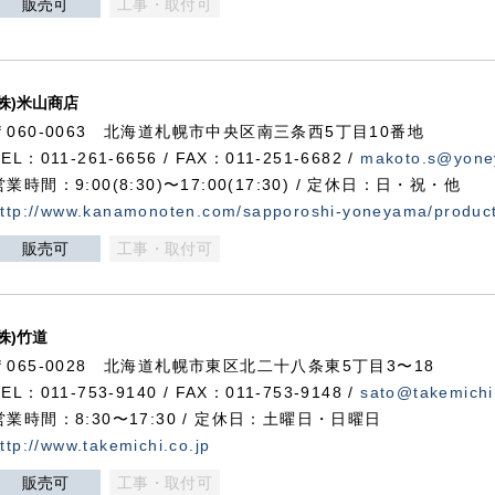
販売可
工事・取付可
(株)米山商店
〒060-0063 北海道札幌市中央区南三条西5丁目10番地
TEL：011-261-6656 / FAX：011-251-6682 /
makoto.s@yone
営業時間：9:00(8:30)〜17:00(17:30) / 定休日：日・祝・他
ttp://www.kanamonoten.com/sapporoshi-yoneyama/produc
販売可
工事・取付可
(株)竹道
〒065-0028 北海道札幌市東区北二十八条東5丁目3〜18
TEL：011-753-9140 / FAX：011-753-9148 /
sato@takemichi
営業時間：8:30〜17:30 / 定休日：土曜日・日曜日
ttp://www.takemichi.co.jp
販売可
工事・取付可