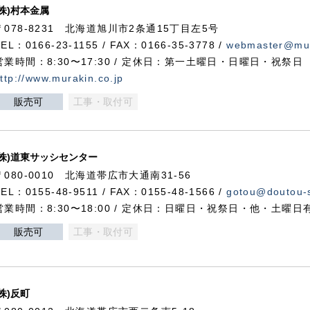
(株)村本金属
〒078-8231 北海道旭川市2条通15丁目左5号
TEL：0166-23-1155 / FAX：0166-35-3778 /
webmaster@mur
営業時間：8:30〜17:30 / 定休日：第一土曜日・日曜日・祝祭日
ttp://www.murakin.co.jp
販売可
工事・取付可
(株)道東サッシセンター
〒080-0010 北海道帯広市大通南31-56
TEL：0155-48-9511 / FAX：0155-48-1566 /
gotou@doutou-s
営業時間：8:30〜18:00 / 定休日：日曜日・祝祭日・他・土曜日
販売可
工事・取付可
(株)反町