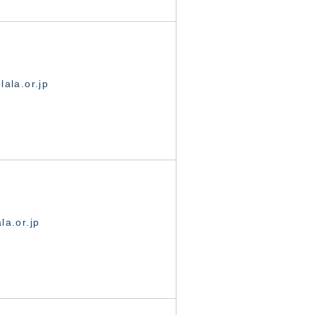
ala.or.jp
la.or.jp