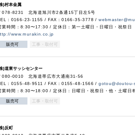
(株)村本金属
〒078-8231 北海道旭川市2条通15丁目左5号
TEL：0166-23-1155 / FAX：0166-35-3778 /
webmaster@mur
営業時間：8:30〜17:30 / 定休日：第一土曜日・日曜日・祝祭日
ttp://www.murakin.co.jp
販売可
工事・取付可
(株)道東サッシセンター
〒080-0010 北海道帯広市大通南31-56
TEL：0155-48-9511 / FAX：0155-48-1566 /
gotou@doutou-s
営業時間：8:30〜18:00 / 定休日：日曜日・祝祭日・他・土曜日
販売可
工事・取付可
(株)反町