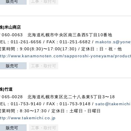
販売可
工事・取付可
(株)米山商店
〒060-0063 北海道札幌市中央区南三条西5丁目10番地
TEL：011-261-6656 / FAX：011-251-6682 /
makoto.s@yone
営業時間：9:00(8:30)〜17:00(17:30) / 定休日：日・祝・他
ttp://www.kanamonoten.com/sapporoshi-yoneyama/produc
販売可
工事・取付可
(株)竹道
〒065-0028 北海道札幌市東区北二十八条東5丁目3〜18
TEL：011-753-9140 / FAX：011-753-9148 /
sato@takemichi
営業時間：8:30〜17:30 / 定休日：土曜日・日曜日
ttp://www.takemichi.co.jp
販売可
工事・取付可