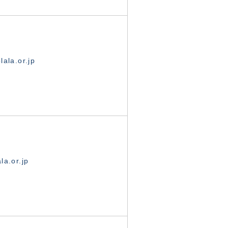
ala.or.jp
la.or.jp