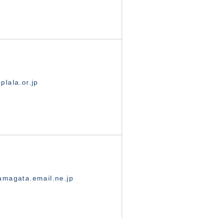
lala.or.jp
magata.email.ne.jp