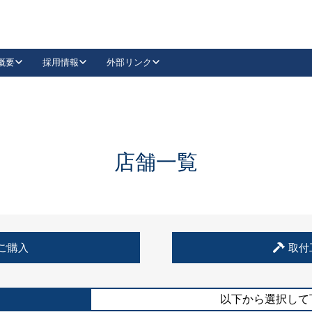
概要
採用情報
外部リンク
YouTube
Instagram
採用
キーレックスカタログ請求
の製品組み立て等
請求フォームはこちら
古代・古代NEO
レバーハンドル
Vi-Clear
古代・古代NEO
飾錠
導入事例一覧
抗ウイルス・抗菌製品
導入事例一覧
Facebook
LinkedIn
店舗一覧
00 / 1100から簡単に交換できるキーレックス4000を
日本ロック工業会
売開始しました。
外部サイト
く見る
例
ご購入
取付
長期住宅使用部材標準化推進協議会
外部サイト
以下から選択して