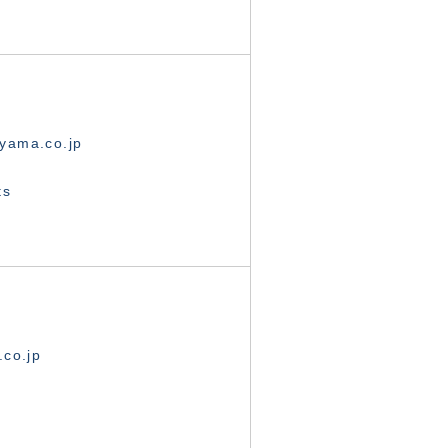
yama.co.jp
ts
.co.jp