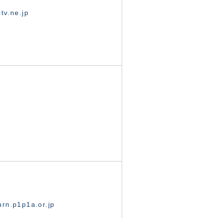
tv.ne.jp
rn.p1p1a.or.jp