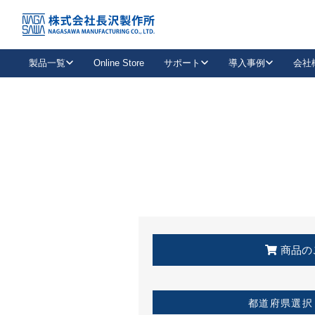
トップ
KSS加盟店・取扱店情報
店舗一覧
製品一覧
Online Store
サポート
導入事例
会社
新卒採用
会社情報
事業内容
中途採用
お問い合わせ
社会貢献活動
パート
2026年度採用情報
キャリア採用・専門職
メールフォームはこちら
工場で
キーレックス
レバーハンドル
キーレックス
機械式ボタン錠
室内用ドアハンドル
導入事例一覧
装
メールニュース
製品検索
お知らせ一覧
よくある質問（FAQ）
特集
簡単診断
教育機関
21
お客様に適したキーレックスをお探しいただけます。
廃番品情報
発
医療機関
品番から探す
取扱店情報
キーレックスを品番からお探しいただけます。
詳し
企業様採用事
商品の
お役立ち情報
都道府県選択