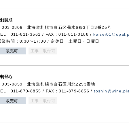
(株)開成
〒003-0806 北海道札幌市白石区菊水6条3丁目3番25号
TEL：011-811-3561 / FAX：011-811-0188 /
kaisei01@opal.pl
営業時間：8:30〜17:30 / 定休日：土曜日・日曜日
販売可
工事・取付可
(株)登心
〒003-0859 北海道札幌市白石区川北2293番地
TEL：011-879-8855 / FAX：011-879-8856 /
toshin@wine.pla
販売可
工事・取付可