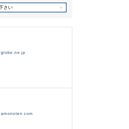
下さい
globe.ne.jp
namonoten.com