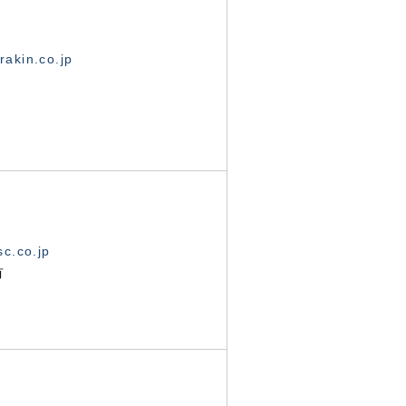
akin.co.jp
c.co.jp
有