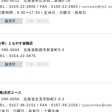
〒080-0012 北海道帯広市西二条南5-18
TEL：0155-22-2800 / FAX：0155-22-2802 /
sorimati@m2.oc
営業時間：8:30〜17:30 / 定休日：日曜日・祝祭日
販売可
工事・取付可
（有）ともやす金物店
〒085-0004 北海道釧路市新富町9-3
TEL：0154-22-5875
販売可
工事・取付可
(株)水沢エース
〒090-0056 北海道北見市卸町2-3-2
TEL：0157-36-2151 / FAX：0157-36-2156 /
syouhinka@satu
定休日：日曜日・祝祭日・土曜午後