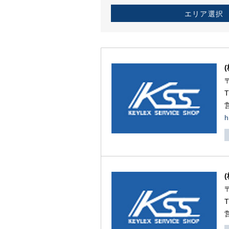
エリア選択
h