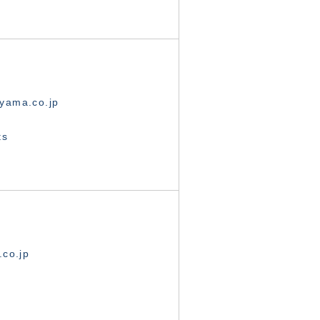
yama.co.jp
ts
.co.jp