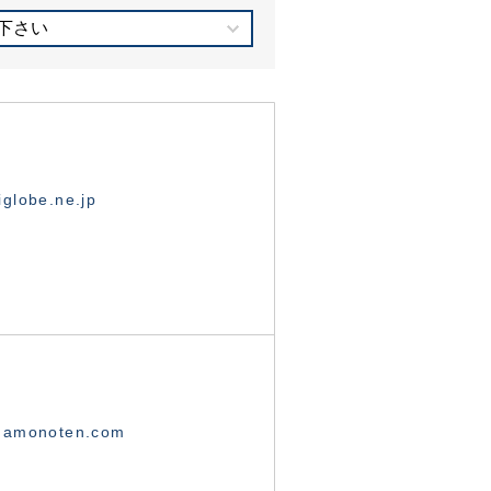
下さい
globe.ne.jp
namonoten.com