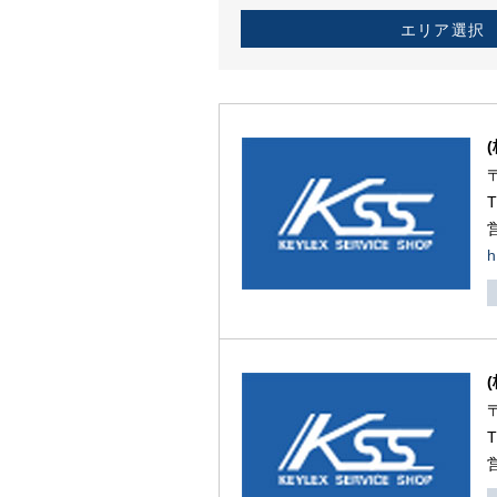
エリア選択
h