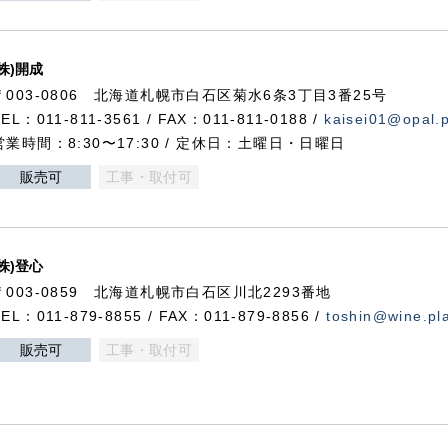
(株)開成
〒003-0806 北海道札幌市白石区菊水6条3丁目3番25号
TEL：011-811-3561 / FAX：011-811-0188 /
kaisei01@opal.pl
営業時間：8:30〜17:30 / 定休日：土曜日・日曜日
販売可
工事・取付可
(株)登心
〒003-0859 北海道札幌市白石区川北2293番地
TEL：011-879-8855 / FAX：011-879-8856 /
toshin@wine.pla
販売可
工事・取付可