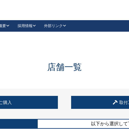
概要
採用情報
外部リンク
YouTube
Instagram
採用
キーレックスカタログ請求
の製品組み立て等
請求フォームはこちら
古代・古代NEO
レバーハンドル
Vi-Clear
古代・古代NEO
飾錠
導入事例一覧
抗ウイルス・抗菌製品
導入事例一覧
Facebook
LinkedIn
店舗一覧
00 / 1100から簡単に交換できるキーレックス4000を
日本ロック工業会
売開始しました。
外部サイト
く見る
例
ご購入
取付
長期住宅使用部材標準化推進協議会
外部サイト
以下から選択して