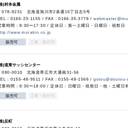
(株)村本金属
〒078-8231 北海道旭川市2条通15丁目左5号
TEL：0166-23-1155 / FAX：0166-35-3778 /
webmaster@mur
営業時間：8:30〜17:30 / 定休日：第一土曜日・日曜日・祝祭日
ttp://www.murakin.co.jp
販売可
工事・取付可
(株)道東サッシセンター
〒080-0010 北海道帯広市大通南31-56
TEL：0155-48-9511 / FAX：0155-48-1566 /
gotou@doutou-s
営業時間：8:30〜18:00 / 定休日：日曜日・祝祭日・他・土曜日
販売可
工事・取付可
(株)反町