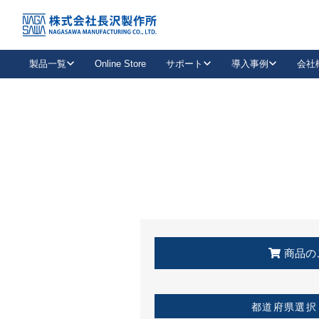
トップ
KSS加盟店・取扱店情報
店舗一覧
製品一覧
Online Store
サポート
導入事例
会社
新卒採用
会社情報
事業内容
中途採用
お問い合わせ
社会貢献活動
パート
2026年度採用情報
キャリア採用・専門職
メールフォームはこちら
工場で
キーレックス
レバーハンドル
キーレックス
機械式ボタン錠
室内用ドアハンドル
導入事例一覧
装
メールニュース
製品検索
お知らせ一覧
よくある質問（FAQ）
特集
簡単診断
教育機関
21
お客様に適したキーレックスをお探しいただけます。
廃番品情報
発
医療機関
品番から探す
取扱店情報
キーレックスを品番からお探しいただけます。
詳し
企業様採用事
商品の
お役立ち情報
都道府県選択