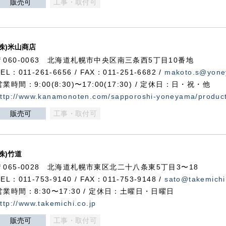
販売可
工事・取付可
(株)米山商店
〒060-0063 北海道札幌市中央区南三条西5丁目10番地
TEL：011-261-6656 / FAX：011-251-6682 /
makoto.s@yone
営業時間：9:00(8:30)〜17:00(17:30) / 定休日：日・祝・他
ttp://www.kanamonoten.com/sapporoshi-yoneyama/produc
販売可
工事・取付可
(株)竹道
〒065-0028 北海道札幌市東区北二十八条東5丁目3〜18
TEL：011-753-9140 / FAX：011-753-9148 /
sato@takemichi
営業時間：8:30〜17:30 / 定休日：土曜日・日曜日
ttp://www.takemichi.co.jp
販売可
工事・取付可