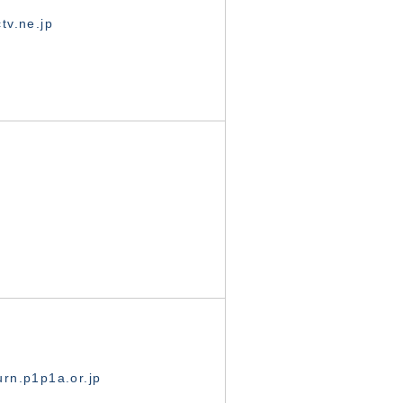
tv.ne.jp
rn.p1p1a.or.jp