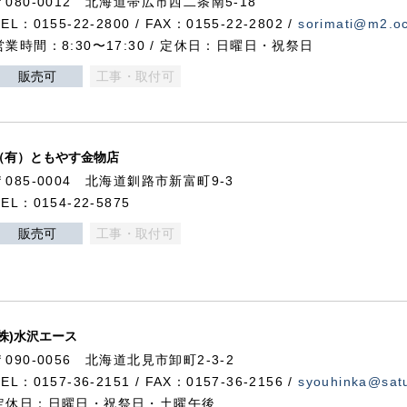
〒080-0012 北海道帯広市西二条南5-18
TEL：0155-22-2800 / FAX：0155-22-2802 /
sorimati@m2.oc
営業時間：8:30〜17:30 / 定休日：日曜日・祝祭日
販売可
工事・取付可
（有）ともやす金物店
〒085-0004 北海道釧路市新富町9-3
TEL：0154-22-5875
販売可
工事・取付可
(株)水沢エース
〒090-0056 北海道北見市卸町2-3-2
TEL：0157-36-2151 / FAX：0157-36-2156 /
syouhinka@satu
定休日：日曜日・祝祭日・土曜午後