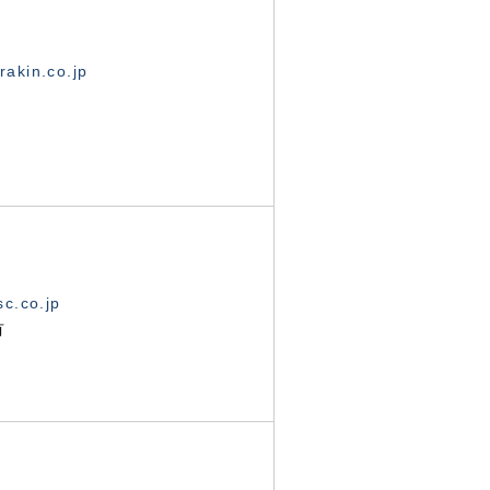
akin.co.jp
c.co.jp
有