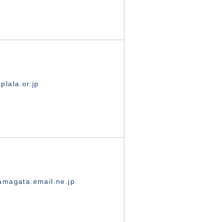
lala.or.jp
magata.email.ne.jp