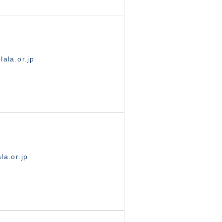
ala.or.jp
la.or.jp