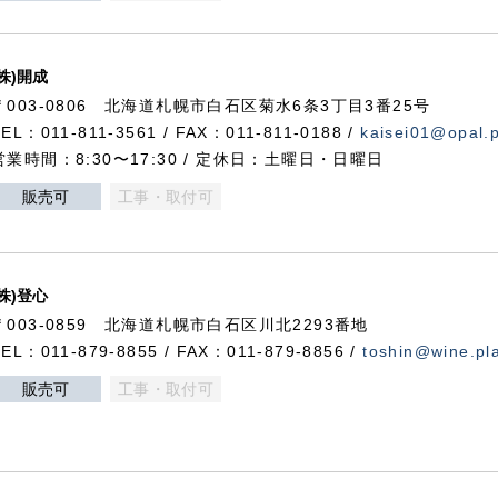
(株)開成
〒003-0806 北海道札幌市白石区菊水6条3丁目3番25号
TEL：011-811-3561 / FAX：011-811-0188 /
kaisei01@opal.pl
営業時間：8:30〜17:30 / 定休日：土曜日・日曜日
販売可
工事・取付可
(株)登心
〒003-0859 北海道札幌市白石区川北2293番地
TEL：011-879-8855 / FAX：011-879-8856 /
toshin@wine.pla
販売可
工事・取付可