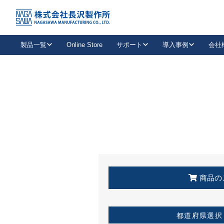
トップ
KSS加盟店・取扱店情報
店舗一覧
製品一覧
Online Store
サポート
導入事例
会社
新卒採用
会社情報
事業内容
中途採用
お問い合わせ
社会貢献活動
パート
2026年度採用情報
キャリア採用・専門職
メールフォームはこちら
工場で
キーレックス
レバーハンドル
キーレックス
機械式ボタン錠
室内用ドアハンドル
導入事例一覧
装
メールニュース
製品検索
お知らせ一覧
よくある質問（FAQ）
特集
簡単診断
教育機関
21
お客様に適したキーレックスをお探しいただけます。
廃番品情報
発
医療機関
品番から探す
取扱店情報
キーレックスを品番からお探しいただけます。
詳し
企業様採用事
商品の
お役立ち情報
都道府県選択