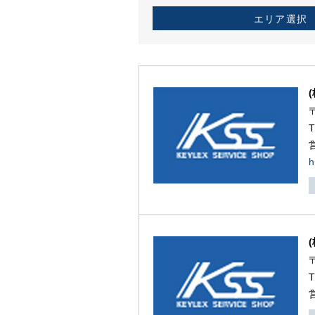
エリア選択
h