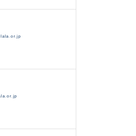
ala.or.jp
la.or.jp