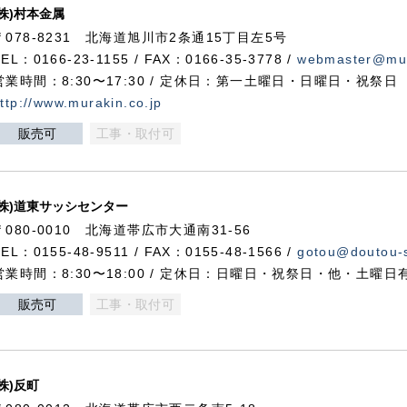
(株)村本金属
〒078-8231 北海道旭川市2条通15丁目左5号
TEL：0166-23-1155 / FAX：0166-35-3778 /
webmaster@mur
営業時間：8:30〜17:30 / 定休日：第一土曜日・日曜日・祝祭日
ttp://www.murakin.co.jp
販売可
工事・取付可
(株)道東サッシセンター
〒080-0010 北海道帯広市大通南31-56
TEL：0155-48-9511 / FAX：0155-48-1566 /
gotou@doutou-s
営業時間：8:30〜18:00 / 定休日：日曜日・祝祭日・他・土曜日
販売可
工事・取付可
(株)反町