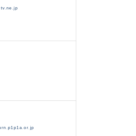
tv.ne.jp
rn.p1p1a.or.jp