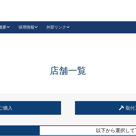
概要
採用情報
外部リンク
YouTube
Instagram
採用
キーレックスカタログ請求
の製品組み立て等
請求フォームはこちら
古代・古代NEO
レバーハンドル
Vi-Clear
古代・古代NEO
飾錠
導入事例一覧
抗ウイルス・抗菌製品
導入事例一覧
Facebook
LinkedIn
店舗一覧
00 / 1100から簡単に交換できるキーレックス4000を
日本ロック工業会
売開始しました。
外部サイト
く見る
例
ご購入
取付
長期住宅使用部材標準化推進協議会
外部サイト
以下から選択して