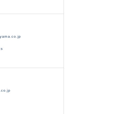
yama.co.jp
ts
.co.jp