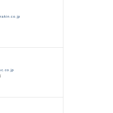
akin.co.jp
c.co.jp
有