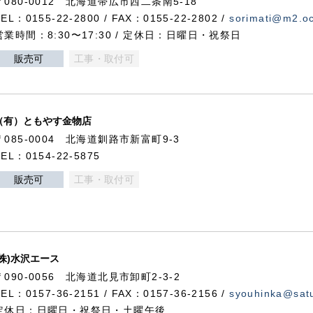
〒080-0012 北海道帯広市西二条南5-18
TEL：0155-22-2800 / FAX：0155-22-2802 /
sorimati@m2.oc
営業時間：8:30〜17:30 / 定休日：日曜日・祝祭日
販売可
工事・取付可
（有）ともやす金物店
〒085-0004 北海道釧路市新富町9-3
TEL：0154-22-5875
販売可
工事・取付可
(株)水沢エース
〒090-0056 北海道北見市卸町2-3-2
TEL：0157-36-2151 / FAX：0157-36-2156 /
syouhinka@satu
定休日：日曜日・祝祭日・土曜午後