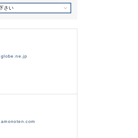
下さい
globe.ne.jp
namonoten.com