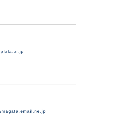
lala.or.jp
magata.email.ne.jp