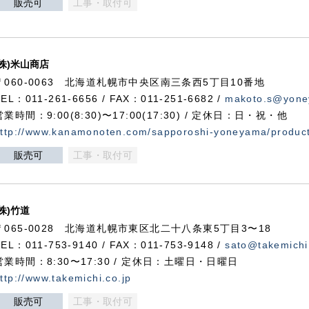
販売可
工事・取付可
(株)米山商店
〒060-0063 北海道札幌市中央区南三条西5丁目10番地
TEL：011-261-6656 / FAX：011-251-6682 /
makoto.s@yone
営業時間：9:00(8:30)〜17:00(17:30) / 定休日：日・祝・他
ttp://www.kanamonoten.com/sapporoshi-yoneyama/produc
販売可
工事・取付可
(株)竹道
〒065-0028 北海道札幌市東区北二十八条東5丁目3〜18
TEL：011-753-9140 / FAX：011-753-9148 /
sato@takemichi
営業時間：8:30〜17:30 / 定休日：土曜日・日曜日
ttp://www.takemichi.co.jp
販売可
工事・取付可