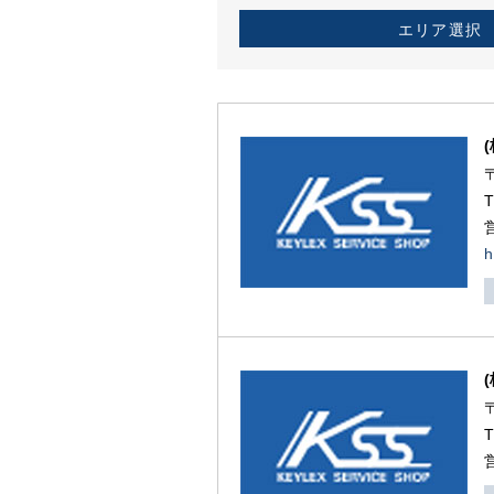
エリア選択
h