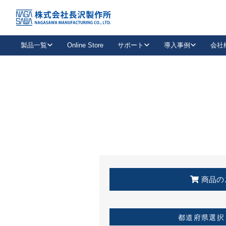
トップ
KSS加盟店・取扱店情報
店舗一覧
製品一覧
Online Store
サポート
導入事例
会社
新卒採用
会社情報
事業内容
中途採用
お問い合わせ
社会貢献活動
パート
2026年度採用情報
キャリア採用・専門職
メールフォームはこちら
工場で
キーレックス
レバーハンドル
キーレックス
機械式ボタン錠
室内用ドアハンドル
導入事例一覧
装
メールニュース
製品検索
お知らせ一覧
よくある質問（FAQ）
特集
簡単診断
教育機関
21
お客様に適したキーレックスをお探しいただけます。
廃番品情報
発
医療機関
品番から探す
取扱店情報
キーレックスを品番からお探しいただけます。
詳し
企業様採用事
商品の
お役立ち情報
都道府県選択