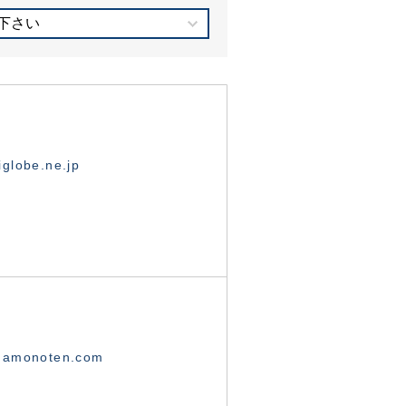
下さい
globe.ne.jp
namonoten.com