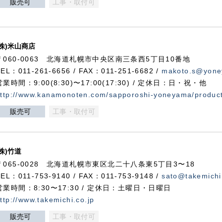
販売可
工事・取付可
(株)米山商店
〒060-0063 北海道札幌市中央区南三条西5丁目10番地
TEL：011-261-6656 / FAX：011-251-6682 /
makoto.s@yone
営業時間：9:00(8:30)〜17:00(17:30) / 定休日：日・祝・他
ttp://www.kanamonoten.com/sapporoshi-yoneyama/produc
販売可
工事・取付可
(株)竹道
〒065-0028 北海道札幌市東区北二十八条東5丁目3〜18
TEL：011-753-9140 / FAX：011-753-9148 /
sato@takemichi
営業時間：8:30〜17:30 / 定休日：土曜日・日曜日
ttp://www.takemichi.co.jp
販売可
工事・取付可