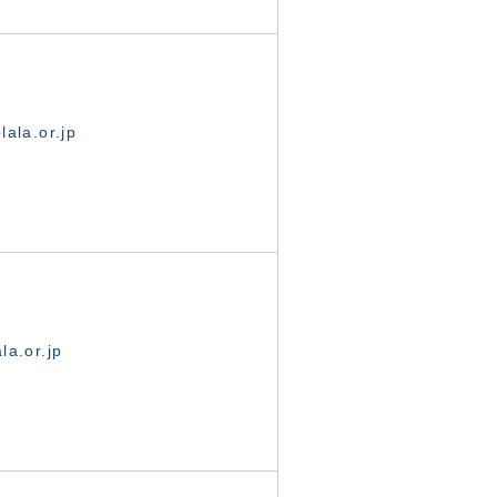
ala.or.jp
la.or.jp