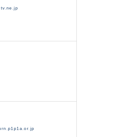
tv.ne.jp
rn.p1p1a.or.jp