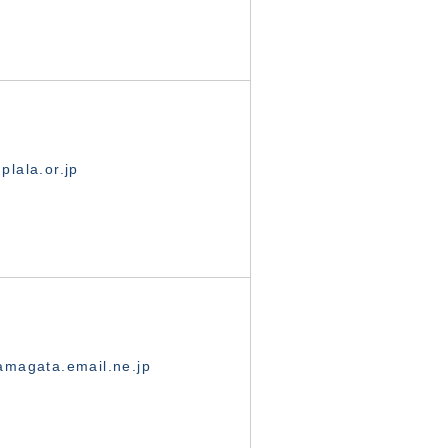
lala.or.jp
magata.email.ne.jp