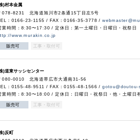
(株)村本金属
〒078-8231 北海道旭川市2条通15丁目左5号
TEL：0166-23-1155 / FAX：0166-35-3778 /
webmaster@mur
営業時間：8:30〜17:30 / 定休日：第一土曜日・日曜日・祝祭日
ttp://www.murakin.co.jp
販売可
工事・取付可
(株)道東サッシセンター
〒080-0010 北海道帯広市大通南31-56
TEL：0155-48-9511 / FAX：0155-48-1566 /
gotou@doutou-s
営業時間：8:30〜18:00 / 定休日：日曜日・祝祭日・他・土曜日
販売可
工事・取付可
(株)反町