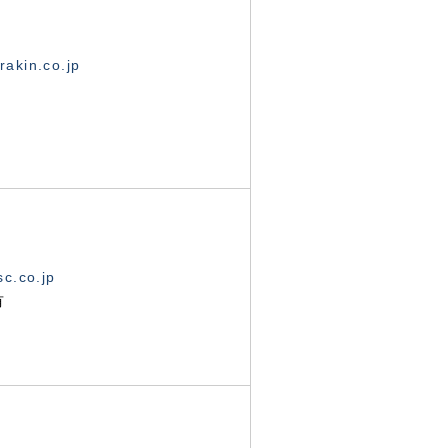
akin.co.jp
c.co.jp
有