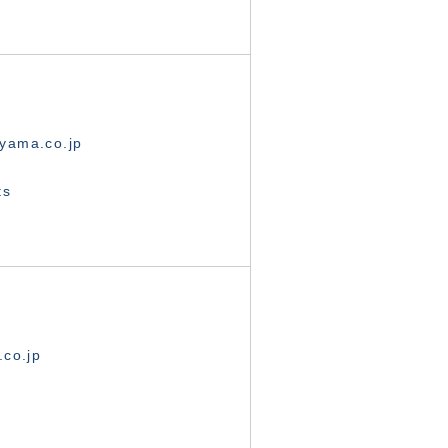
yama.co.jp
ts
.co.jp