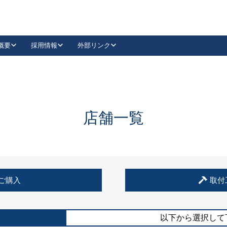
概要
採用情報
外部リンク
YouTube
Instagram
採用
キーレックスカタログ請求
の製品組み立て等
請求フォームはこちら
古代・古代NEO
レバーハンドル
Vi-Clear
古代・古代NEO
飾錠
導入事例一覧
抗ウイルス・抗菌製品
導入事例一覧
Facebook
LinkedIn
店舗一覧
00 / 1100から簡単に交換できるキーレックス4000を
日本ロック工業会
売開始しました。
外部サイト
く見る
例
ご購入
取付
長期住宅使用部材標準化推進協議会
外部サイト
以下から選択して