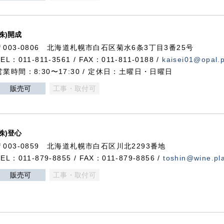
(株)開成
〒003-0806 北海道札幌市白石区菊水6条3丁目3番25号
TEL：011-811-3561 / FAX：011-811-0188 /
kaisei01@opal.pl
営業時間：8:30〜17:30 / 定休日：土曜日・日曜日
販売可
工事・取付可
(株)登心
〒003-0859 北海道札幌市白石区川北2293番地
TEL：011-879-8855 / FAX：011-879-8856 /
toshin@wine.pla
販売可
工事・取付可