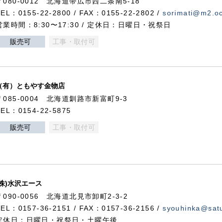
〒080-0012 北海道帯広市西二条南5-18
TEL：0155-22-2800 / FAX：0155-22-2802 /
sorimati@m2.oc
営業時間：8:30〜17:30 / 定休日：日曜日・祝祭日
販売可
工事・取付可
（有）ともやす金物店
〒085-0004 北海道釧路市新富町9-3
TEL：0154-22-5875
販売可
工事・取付可
(株)水沢エース
〒090-0056 北海道北見市卸町2-3-2
TEL：0157-36-2151 / FAX：0157-36-2156 /
syouhinka@satu
定休日：日曜日・祝祭日・土曜午後