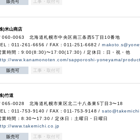
販売可
工事・取付可
(株)米山商店
〒060-0063 北海道札幌市中央区南三条西5丁目10番地
TEL：011-261-6656 / FAX：011-251-6682 /
makoto.s@yone
営業時間：9:00(8:30)〜17:00(17:30) / 定休日：日・祝・他
ttp://www.kanamonoten.com/sapporoshi-yoneyama/produc
販売可
工事・取付可
(株)竹道
〒065-0028 北海道札幌市東区北二十八条東5丁目3〜18
TEL：011-753-9140 / FAX：011-753-9148 /
sato@takemichi
営業時間：8:30〜17:30 / 定休日：土曜日・日曜日
ttp://www.takemichi.co.jp
販売可
工事・取付可