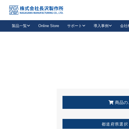
トップ
KSS加盟店・取扱店情報
店舗一覧
製品一覧
Online Store
サポート
導入事例
会社
新卒採用
会社情報
事業内容
中途採用
お問い合わせ
社会貢献活動
パート
2026年度採用情報
キャリア採用・専門職
メールフォームはこちら
工場で
キーレックス
レバーハンドル
キーレックス
機械式ボタン錠
室内用ドアハンドル
導入事例一覧
装
メールニュース
製品検索
お知らせ一覧
よくある質問（FAQ）
特集
簡単診断
教育機関
21
お客様に適したキーレックスをお探しいただけます。
廃番品情報
発
医療機関
品番から探す
取扱店情報
キーレックスを品番からお探しいただけます。
詳し
企業様採用事
商品の
お役立ち情報
都道府県選択