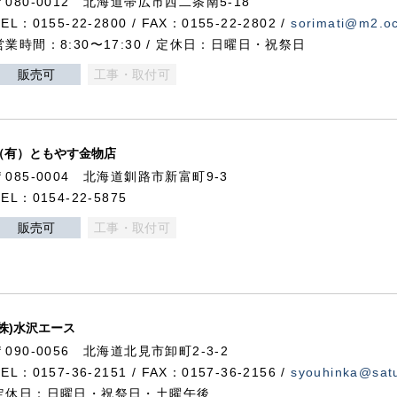
〒080-0012 北海道帯広市西二条南5-18
TEL：0155-22-2800 / FAX：0155-22-2802 /
sorimati@m2.oc
営業時間：8:30〜17:30 / 定休日：日曜日・祝祭日
販売可
工事・取付可
（有）ともやす金物店
〒085-0004 北海道釧路市新富町9-3
TEL：0154-22-5875
販売可
工事・取付可
(株)水沢エース
〒090-0056 北海道北見市卸町2-3-2
TEL：0157-36-2151 / FAX：0157-36-2156 /
syouhinka@satu
定休日：日曜日・祝祭日・土曜午後