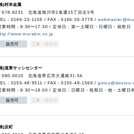
(株)村本金属
〒078-8231 北海道旭川市2条通15丁目左5号
TEL：0166-23-1155 / FAX：0166-35-3778 /
webmaster@mur
営業時間：8:30〜17:30 / 定休日：第一土曜日・日曜日・祝祭日
ttp://www.murakin.co.jp
販売可
工事・取付可
(株)道東サッシセンター
〒080-0010 北海道帯広市大通南31-56
TEL：0155-48-9511 / FAX：0155-48-1566 /
gotou@doutou-s
営業時間：8:30〜18:00 / 定休日：日曜日・祝祭日・他・土曜日
販売可
工事・取付可
(株)反町