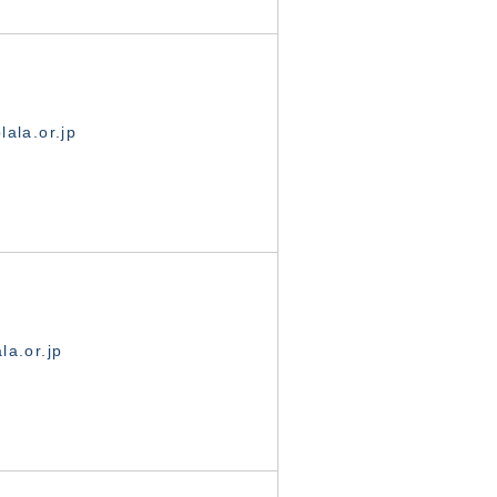
ala.or.jp
la.or.jp