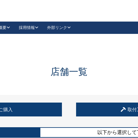
概要
採用情報
外部リンク
YouTube
Instagram
採用
キーレックスカタログ請求
の製品組み立て等
請求フォームはこちら
古代・古代NEO
レバーハンドル
Vi-Clear
古代・古代NEO
飾錠
導入事例一覧
抗ウイルス・抗菌製品
導入事例一覧
Facebook
LinkedIn
店舗一覧
00 / 1100から簡単に交換できるキーレックス4000を
日本ロック工業会
売開始しました。
外部サイト
く見る
例
ご購入
取付
長期住宅使用部材標準化推進協議会
外部サイト
以下から選択して