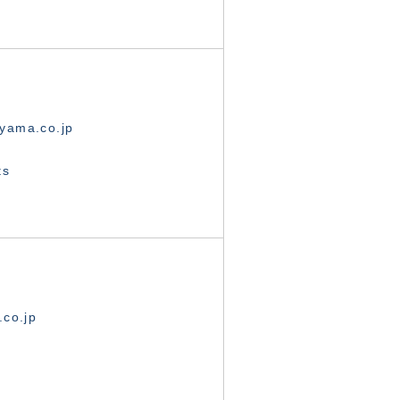
yama.co.jp
ts
.co.jp