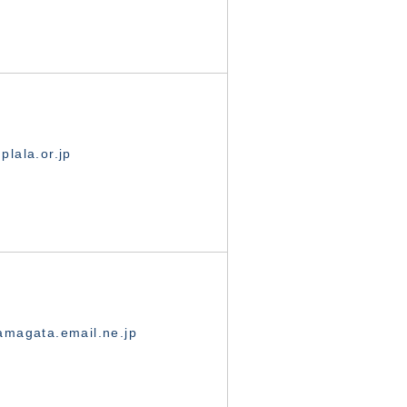
lala.or.jp
magata.email.ne.jp