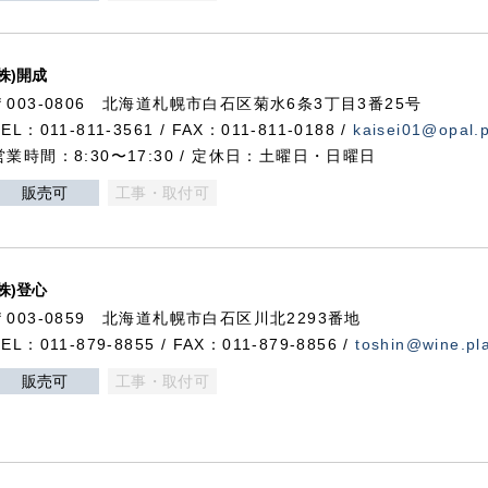
(株)開成
〒003-0806 北海道札幌市白石区菊水6条3丁目3番25号
TEL：011-811-3561 / FAX：011-811-0188 /
kaisei01@opal.pl
営業時間：8:30〜17:30 / 定休日：土曜日・日曜日
販売可
工事・取付可
(株)登心
〒003-0859 北海道札幌市白石区川北2293番地
TEL：011-879-8855 / FAX：011-879-8856 /
toshin@wine.pla
販売可
工事・取付可