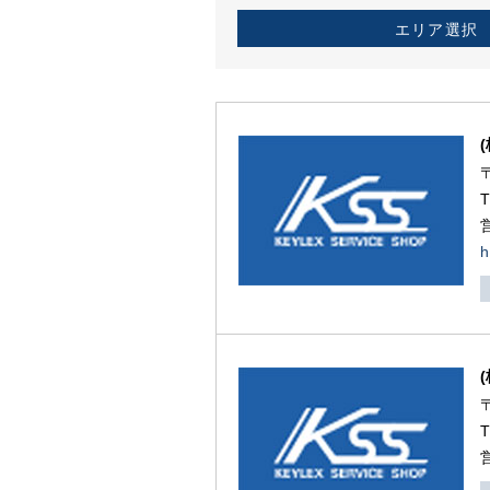
エリア選択
h