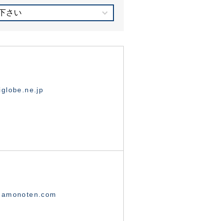
下さい
globe.ne.jp
namonoten.com