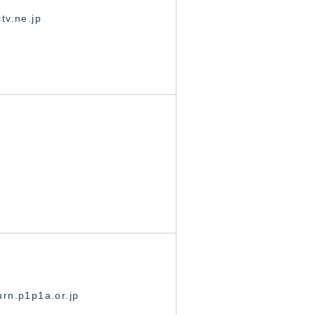
tv.ne.jp
rn.p1p1a.or.jp