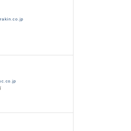
akin.co.jp
c.co.jp
有