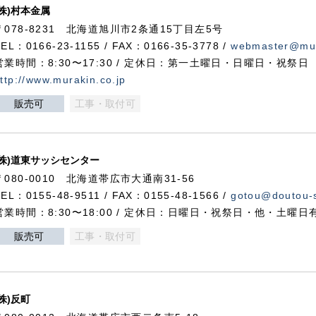
(株)村本金属
〒078-8231 北海道旭川市2条通15丁目左5号
TEL：0166-23-1155 / FAX：0166-35-3778 /
webmaster@mur
営業時間：8:30〜17:30 / 定休日：第一土曜日・日曜日・祝祭日
ttp://www.murakin.co.jp
販売可
工事・取付可
(株)道東サッシセンター
〒080-0010 北海道帯広市大通南31-56
TEL：0155-48-9511 / FAX：0155-48-1566 /
gotou@doutou-s
営業時間：8:30〜18:00 / 定休日：日曜日・祝祭日・他・土曜日
販売可
工事・取付可
(株)反町