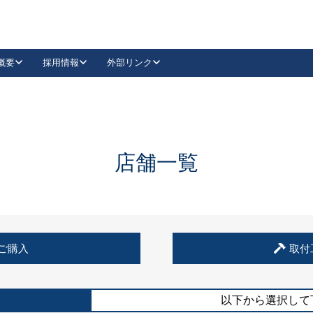
概要
採用情報
外部リンク
YouTube
Instagram
採用
キーレックスカタログ請求
の製品組み立て等
請求フォームはこちら
古代・古代NEO
レバーハンドル
Vi-Clear
古代・古代NEO
飾錠
導入事例一覧
抗ウイルス・抗菌製品
導入事例一覧
Facebook
LinkedIn
店舗一覧
00 / 1100から簡単に交換できるキーレックス4000を
日本ロック工業会
売開始しました。
外部サイト
く見る
例
ご購入
取付
長期住宅使用部材標準化推進協議会
外部サイト
以下から選択して