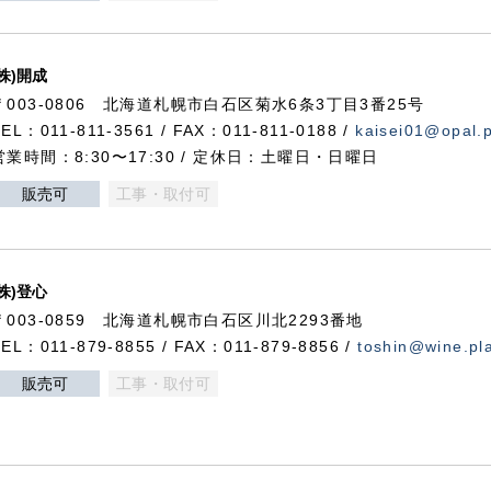
(株)開成
〒003-0806 北海道札幌市白石区菊水6条3丁目3番25号
TEL：011-811-3561 / FAX：011-811-0188 /
kaisei01@opal.pl
営業時間：8:30〜17:30 / 定休日：土曜日・日曜日
販売可
工事・取付可
(株)登心
〒003-0859 北海道札幌市白石区川北2293番地
TEL：011-879-8855 / FAX：011-879-8856 /
toshin@wine.pla
販売可
工事・取付可