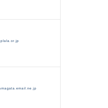
lala.or.jp
magata.email.ne.jp