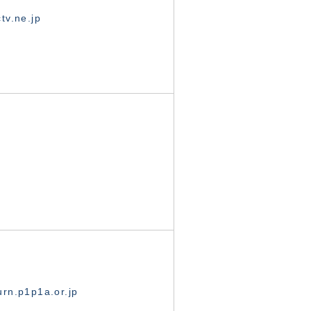
tv.ne.jp
rn.p1p1a.or.jp