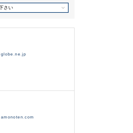
下さい
globe.ne.jp
namonoten.com