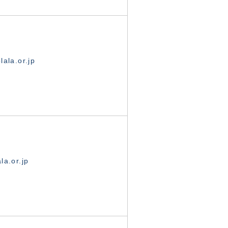
ala.or.jp
la.or.jp