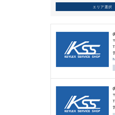
エリア選択
h