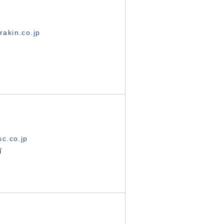
akin.co.jp
c.co.jp
有