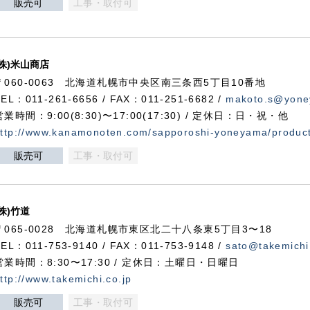
販売可
工事・取付可
(株)米山商店
〒060-0063 北海道札幌市中央区南三条西5丁目10番地
TEL：011-261-6656 / FAX：011-251-6682 /
makoto.s@yone
営業時間：9:00(8:30)〜17:00(17:30) / 定休日：日・祝・他
ttp://www.kanamonoten.com/sapporoshi-yoneyama/produc
販売可
工事・取付可
(株)竹道
〒065-0028 北海道札幌市東区北二十八条東5丁目3〜18
TEL：011-753-9140 / FAX：011-753-9148 /
sato@takemichi
営業時間：8:30〜17:30 / 定休日：土曜日・日曜日
ttp://www.takemichi.co.jp
販売可
工事・取付可