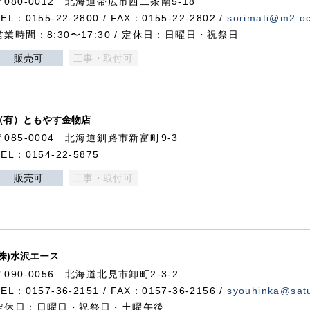
〒080-0012 北海道帯広市西二条南5-18
TEL：0155-22-2800 / FAX：0155-22-2802 /
sorimati@m2.oc
営業時間：8:30〜17:30 / 定休日：日曜日・祝祭日
販売可
工事・取付可
（有）ともやす金物店
〒085-0004 北海道釧路市新富町9-3
TEL：0154-22-5875
販売可
工事・取付可
(株)水沢エース
〒090-0056 北海道北見市卸町2-3-2
TEL：0157-36-2151 / FAX：0157-36-2156 /
syouhinka@satu
定休日：日曜日・祝祭日・土曜午後