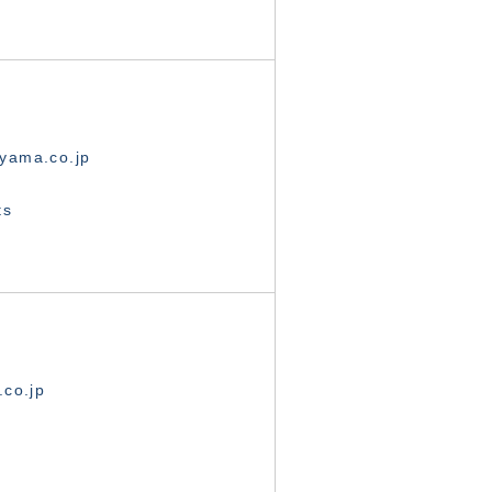
yama.co.jp
ts
.co.jp