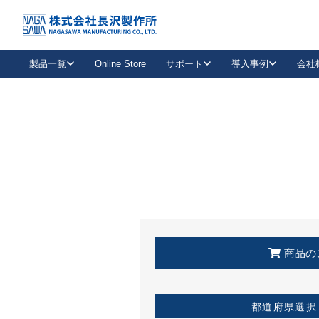
トップ
KSS加盟店・取扱店情報
店舗一覧
製品一覧
Online Store
サポート
導入事例
会社
新卒採用
会社情報
事業内容
中途採用
お問い合わせ
社会貢献活動
パート
2026年度採用情報
キャリア採用・専門職
メールフォームはこちら
工場で
キーレックス
レバーハンドル
キーレックス
機械式ボタン錠
室内用ドアハンドル
導入事例一覧
装
メールニュース
製品検索
お知らせ一覧
よくある質問（FAQ）
特集
簡単診断
教育機関
21
お客様に適したキーレックスをお探しいただけます。
廃番品情報
発
医療機関
品番から探す
取扱店情報
キーレックスを品番からお探しいただけます。
詳し
企業様採用事
商品の
お役立ち情報
都道府県選択