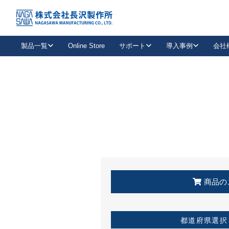
トップ
KSS加盟店・取扱店情報
店舗一覧
製品一覧
Online Store
サポート
導入事例
会社
新卒採用
会社情報
事業内容
中途採用
お問い合わせ
社会貢献活動
パート
2026年度採用情報
キャリア採用・専門職
メールフォームはこちら
工場で
キーレックス
レバーハンドル
キーレックス
機械式ボタン錠
室内用ドアハンドル
導入事例一覧
装
メールニュース
製品検索
お知らせ一覧
よくある質問（FAQ）
特集
簡単診断
教育機関
21
お客様に適したキーレックスをお探しいただけます。
廃番品情報
発
医療機関
品番から探す
取扱店情報
キーレックスを品番からお探しいただけます。
詳し
企業様採用事
商品の
お役立ち情報
都道府県選択