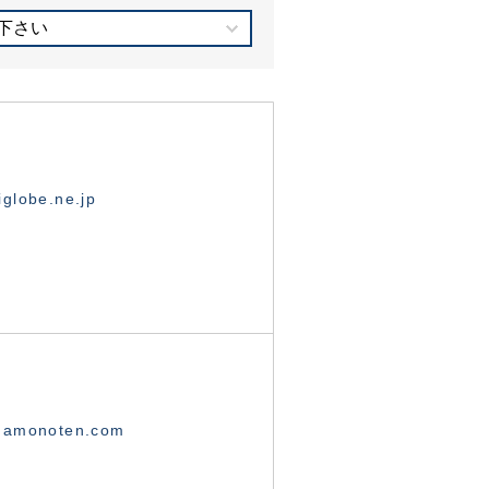
下さい
globe.ne.jp
namonoten.com