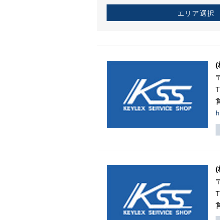
エリア選択
h