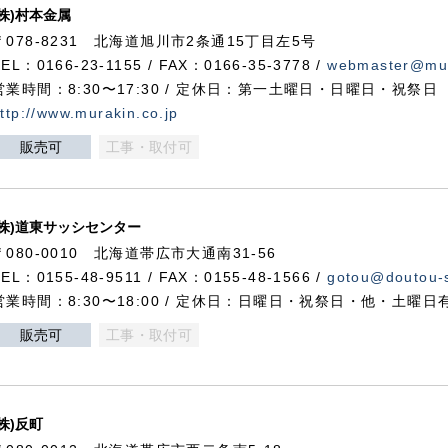
(株)村本金属
〒078-8231 北海道旭川市2条通15丁目左5号
TEL：0166-23-1155 / FAX：0166-35-3778 /
webmaster@mur
営業時間：8:30〜17:30 / 定休日：第一土曜日・日曜日・祝祭日
ttp://www.murakin.co.jp
販売可
工事・取付可
(株)道東サッシセンター
〒080-0010 北海道帯広市大通南31-56
TEL：0155-48-9511 / FAX：0155-48-1566 /
gotou@doutou-s
営業時間：8:30〜18:00 / 定休日：日曜日・祝祭日・他・土曜日
販売可
工事・取付可
(株)反町