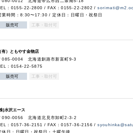
〒080-0012 北海道帯広市西二条南5-18
TEL：0155-22-2800 / FAX：0155-22-2802 /
sorimati@m2.oc
営業時間：8:30〜17:30 / 定休日：日曜日・祝祭日
販売可
工事・取付可
（有）ともやす金物店
〒085-0004 北海道釧路市新富町9-3
TEL：0154-22-5875
販売可
工事・取付可
(株)水沢エース
〒090-0056 北海道北見市卸町2-3-2
TEL：0157-36-2151 / FAX：0157-36-2156 /
syouhinka@satu
定休日：日曜日・祝祭日・土曜午後