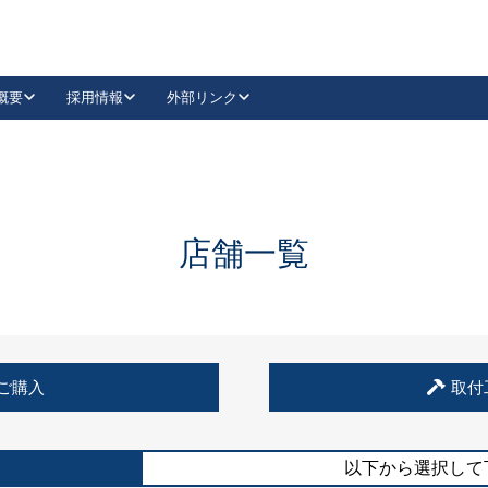
概要
採用情報
外部リンク
YouTube
Instagram
採用
キーレックスカタログ請求
の製品組み立て等
請求フォームはこちら
古代・古代NEO
レバーハンドル
Vi-Clear
古代・古代NEO
飾錠
導入事例一覧
抗ウイルス・抗菌製品
導入事例一覧
Facebook
LinkedIn
店舗一覧
00 / 1100から簡単に交換できるキーレックス4000を
日本ロック工業会
売開始しました。
外部サイト
く見る
例
ご購入
取付
長期住宅使用部材標準化推進協議会
外部サイト
以下から選択して