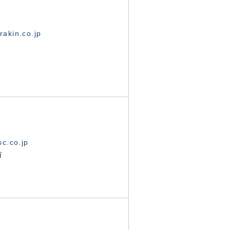
akin.co.jp
c.co.jp
有