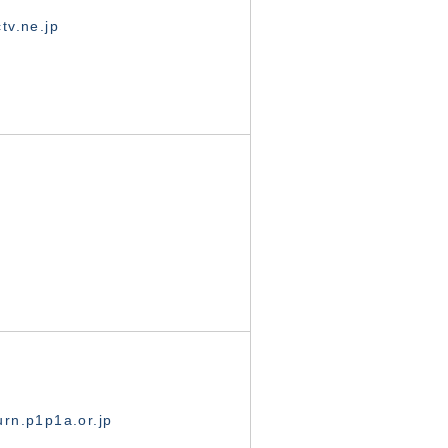
tv.ne.jp
rn.p1p1a.or.jp