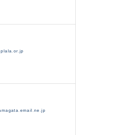
lala.or.jp
magata.email.ne.jp