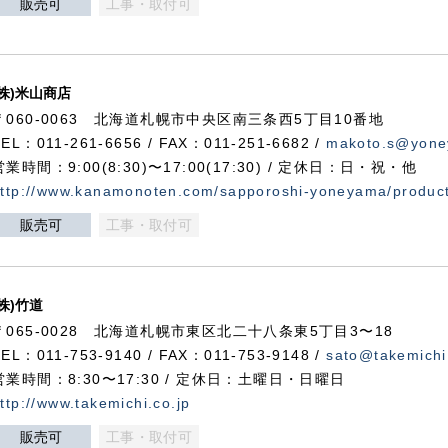
販売可
工事・取付可
(株)米山商店
〒060-0063 北海道札幌市中央区南三条西5丁目10番地
TEL：011-261-6656 / FAX：011-251-6682 /
makoto.s@yone
営業時間：9:00(8:30)〜17:00(17:30) / 定休日：日・祝・他
ttp://www.kanamonoten.com/sapporoshi-yoneyama/produc
販売可
工事・取付可
(株)竹道
〒065-0028 北海道札幌市東区北二十八条東5丁目3〜18
TEL：011-753-9140 / FAX：011-753-9148 /
sato@takemichi
営業時間：8:30〜17:30 / 定休日：土曜日・日曜日
ttp://www.takemichi.co.jp
販売可
工事・取付可