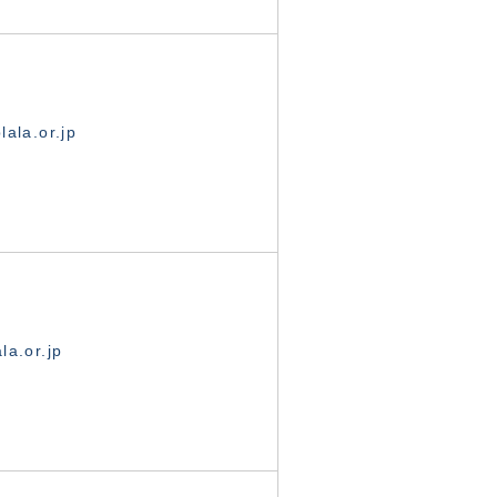
ala.or.jp
la.or.jp