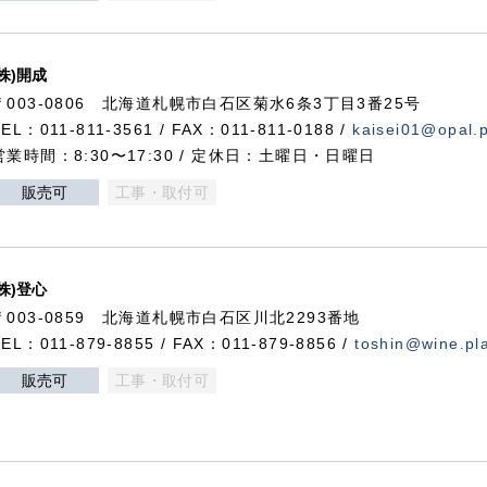
(株)開成
〒003-0806 北海道札幌市白石区菊水6条3丁目3番25号
TEL：011-811-3561 / FAX：011-811-0188 /
kaisei01@opal.pl
営業時間：8:30〜17:30 / 定休日：土曜日・日曜日
販売可
工事・取付可
(株)登心
〒003-0859 北海道札幌市白石区川北2293番地
TEL：011-879-8855 / FAX：011-879-8856 /
toshin@wine.pla
販売可
工事・取付可