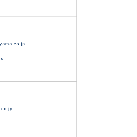
yama.co.jp
ts
.co.jp