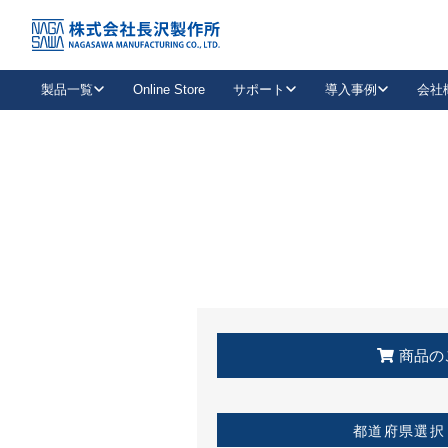
トップ
KSS加盟店・取扱店情報
店舗一覧
製品一覧
Online Store
サポート
導入事例
会社
新卒採用
会社情報
事業内容
中途採用
お問い合わせ
社会貢献活動
パート
2026年度採用情報
キャリア採用・専門職
メールフォームはこちら
工場で
キーレックス
レバーハンドル
キーレックス
機械式ボタン錠
室内用ドアハンドル
導入事例一覧
装
メールニュース
製品検索
お知らせ一覧
よくある質問（FAQ）
特集
簡単診断
教育機関
21
お客様に適したキーレックスをお探しいただけます。
廃番品情報
発
医療機関
品番から探す
取扱店情報
キーレックスを品番からお探しいただけます。
詳し
企業様採用事
商品の
お役立ち情報
都道府県選択