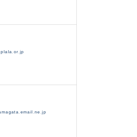
lala.or.jp
magata.email.ne.jp