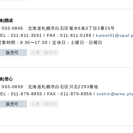
(株)開成
〒003-0806 北海道札幌市白石区菊水6条3丁目3番25号
TEL：011-811-3561 / FAX：011-811-0188 /
kaisei01@opal.pl
営業時間：8:30〜17:30 / 定休日：土曜日・日曜日
販売可
工事・取付可
(株)登心
〒003-0859 北海道札幌市白石区川北2293番地
TEL：011-879-8855 / FAX：011-879-8856 /
toshin@wine.pla
販売可
工事・取付可