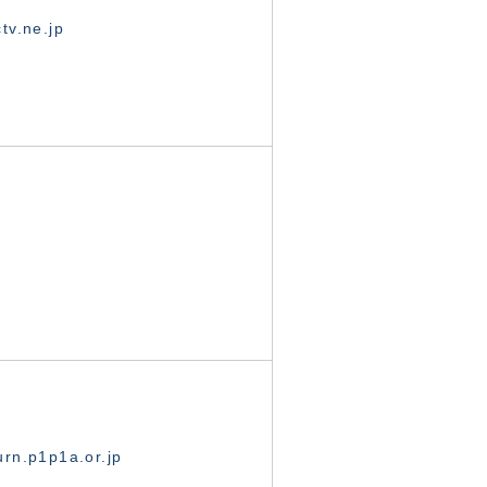
tv.ne.jp
rn.p1p1a.or.jp