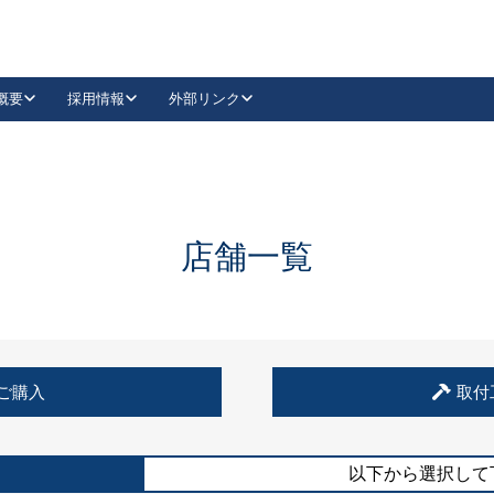
概要
採用情報
外部リンク
YouTube
Instagram
採用
キーレックスカタログ請求
の製品組み立て等
請求フォームはこちら
古代・古代NEO
レバーハンドル
Vi-Clear
古代・古代NEO
飾錠
導入事例一覧
抗ウイルス・抗菌製品
導入事例一覧
Facebook
LinkedIn
店舗一覧
00 / 1100から簡単に交換できるキーレックス4000を
日本ロック工業会
売開始しました。
外部サイト
く見る
例
ご購入
取付
長期住宅使用部材標準化推進協議会
外部サイト
以下から選択して