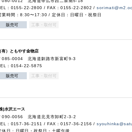
〒080-0012 北海道帯広市西二条南5-18
TEL：0155-22-2800 / FAX：0155-22-2802 /
sorimati@m2.oc
営業時間：8:30〜17:30 / 定休日：日曜日・祝祭日
販売可
工事・取付可
（有）ともやす金物店
〒085-0004 北海道釧路市新富町9-3
TEL：0154-22-5875
販売可
工事・取付可
(株)水沢エース
〒090-0056 北海道北見市卸町2-3-2
TEL：0157-36-2151 / FAX：0157-36-2156 /
syouhinka@satu
定休日：日曜日・祝祭日・土曜午後