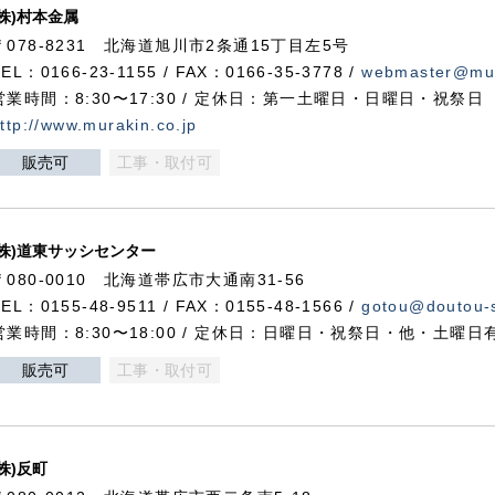
(株)村本金属
〒078-8231 北海道旭川市2条通15丁目左5号
TEL：0166-23-1155 / FAX：0166-35-3778 /
webmaster@mur
営業時間：8:30〜17:30 / 定休日：第一土曜日・日曜日・祝祭日
ttp://www.murakin.co.jp
販売可
工事・取付可
(株)道東サッシセンター
〒080-0010 北海道帯広市大通南31-56
TEL：0155-48-9511 / FAX：0155-48-1566 /
gotou@doutou-s
営業時間：8:30〜18:00 / 定休日：日曜日・祝祭日・他・土曜日
販売可
工事・取付可
(株)反町