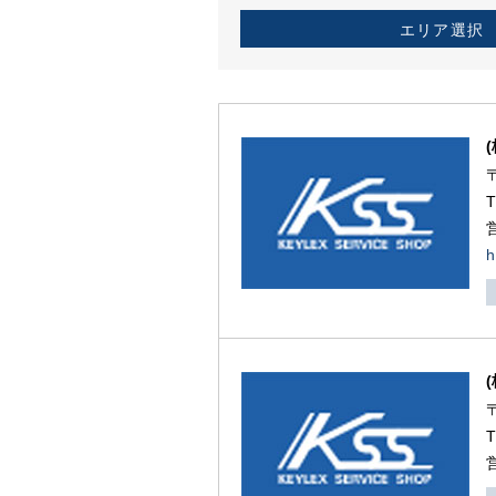
エリア選択
h