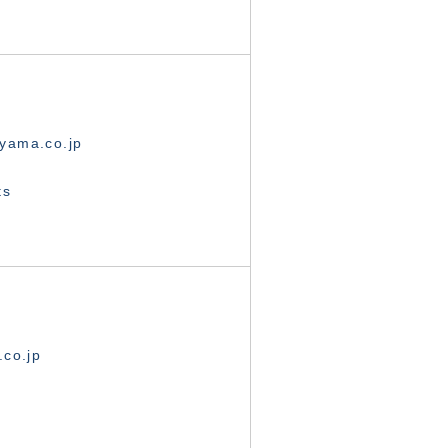
yama.co.jp
ts
.co.jp