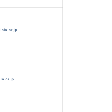
ala.or.jp
la.or.jp