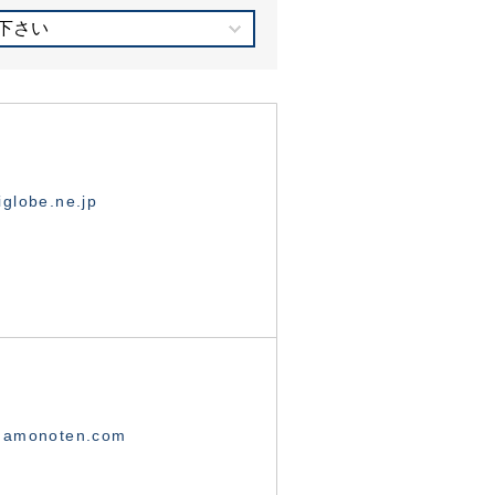
下さい
globe.ne.jp
namonoten.com