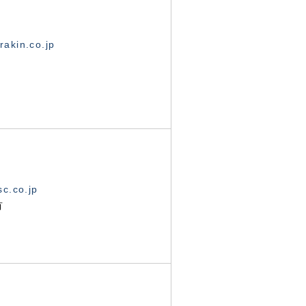
akin.co.jp
c.co.jp
有