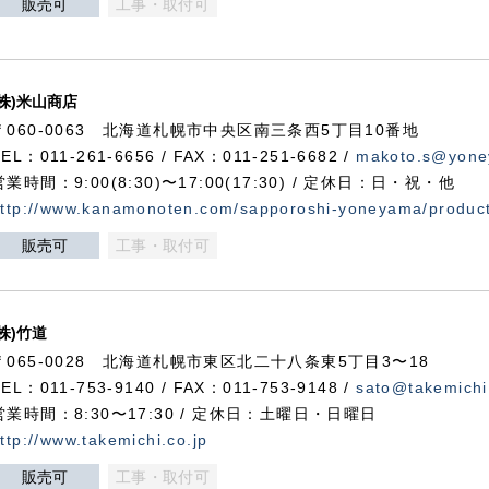
販売可
工事・取付可
(株)米山商店
〒060-0063 北海道札幌市中央区南三条西5丁目10番地
TEL：011-261-6656 / FAX：011-251-6682 /
makoto.s@yone
営業時間：9:00(8:30)〜17:00(17:30) / 定休日：日・祝・他
ttp://www.kanamonoten.com/sapporoshi-yoneyama/produc
販売可
工事・取付可
(株)竹道
〒065-0028 北海道札幌市東区北二十八条東5丁目3〜18
TEL：011-753-9140 / FAX：011-753-9148 /
sato@takemichi
営業時間：8:30〜17:30 / 定休日：土曜日・日曜日
ttp://www.takemichi.co.jp
販売可
工事・取付可