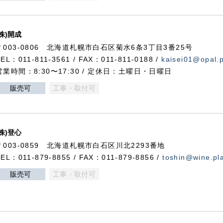
(株)開成
〒003-0806 北海道札幌市白石区菊水6条3丁目3番25号
TEL：011-811-3561 / FAX：011-811-0188 /
kaisei01@opal.pl
営業時間：8:30〜17:30 / 定休日：土曜日・日曜日
販売可
工事・取付可
(株)登心
〒003-0859 北海道札幌市白石区川北2293番地
TEL：011-879-8855 / FAX：011-879-8856 /
toshin@wine.pla
販売可
工事・取付可