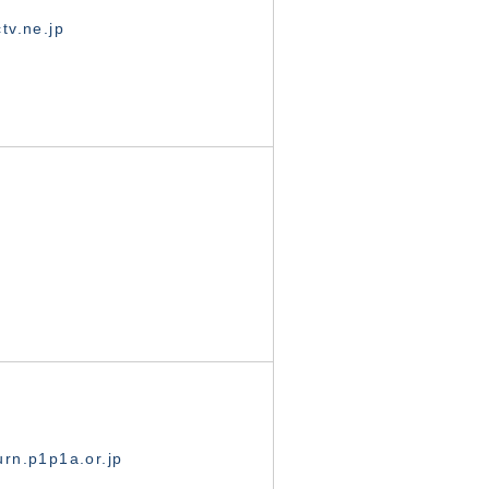
tv.ne.jp
rn.p1p1a.or.jp