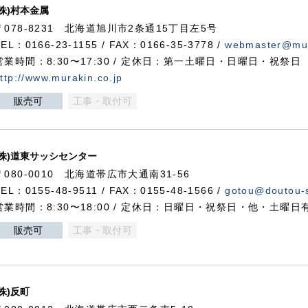
(株)村本金属
〒078-8231 北海道旭川市2条通15丁目左5号
TEL：0166-23-1155 / FAX：0166-35-3778 /
webmaster@mur
営業時間：8:30〜17:30 / 定休日：第一土曜日・日曜日・祝祭日
ttp://www.murakin.co.jp
販売可
工事・取付可
(株)道東サッシセンター
〒080-0010 北海道帯広市大通南31-56
TEL：0155-48-9511 / FAX：0155-48-1566 /
gotou@doutou-s
営業時間：8:30〜18:00 / 定休日：日曜日・祝祭日・他・土曜日
販売可
工事・取付可
(株)反町