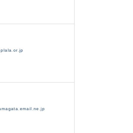
lala.or.jp
magata.email.ne.jp