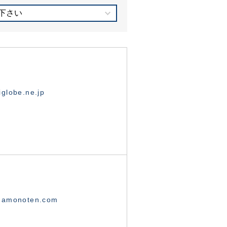
下さい
globe.ne.jp
namonoten.com