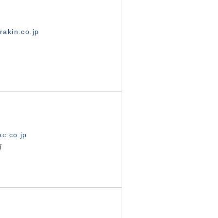
akin.co.jp
c.co.jp
有