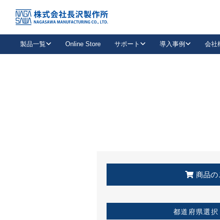
トップ
KSS加盟店・取扱店情報
店舗一覧
製品一覧
Online Store
サポート
導入事例
会社
新卒採用
会社情報
事業内容
中途採用
お問い合わせ
社会貢献活動
パート
2026年度採用情報
キャリア採用・専門職
メールフォームはこちら
工場で
キーレックス
レバーハンドル
キーレックス
機械式ボタン錠
室内用ドアハンドル
導入事例一覧
装
メールニュース
製品検索
お知らせ一覧
よくある質問（FAQ）
特集
簡単診断
教育機関
21
お客様に適したキーレックスをお探しいただけます。
廃番品情報
発
医療機関
品番から探す
取扱店情報
キーレックスを品番からお探しいただけます。
詳し
企業様採用事
商品の
お役立ち情報
都道府県選択