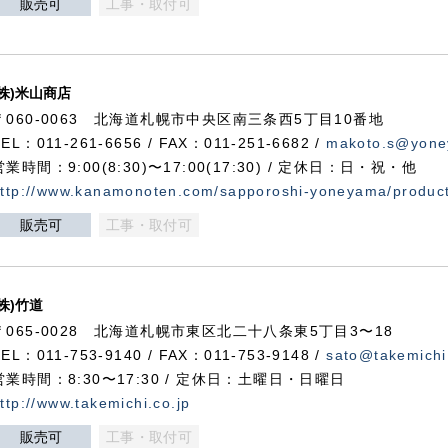
販売可
工事・取付可
(株)米山商店
〒060-0063 北海道札幌市中央区南三条西5丁目10番地
TEL：011-261-6656 / FAX：011-251-6682 /
makoto.s@yone
営業時間：9:00(8:30)〜17:00(17:30) / 定休日：日・祝・他
ttp://www.kanamonoten.com/sapporoshi-yoneyama/produc
販売可
工事・取付可
(株)竹道
〒065-0028 北海道札幌市東区北二十八条東5丁目3〜18
TEL：011-753-9140 / FAX：011-753-9148 /
sato@takemichi
営業時間：8:30〜17:30 / 定休日：土曜日・日曜日
ttp://www.takemichi.co.jp
販売可
工事・取付可