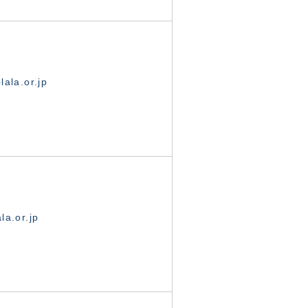
ala.or.jp
la.or.jp