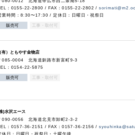
〒080-0012 北海道帯広市西二条南5-18
TEL：0155-22-2800 / FAX：0155-22-2802 /
sorimati@m2.oc
営業時間：8:30〜17:30 / 定休日：日曜日・祝祭日
販売可
工事・取付可
（有）ともやす金物店
〒085-0004 北海道釧路市新富町9-3
TEL：0154-22-5875
販売可
工事・取付可
(株)水沢エース
〒090-0056 北海道北見市卸町2-3-2
TEL：0157-36-2151 / FAX：0157-36-2156 /
syouhinka@satu
定休日：日曜日・祝祭日・土曜午後