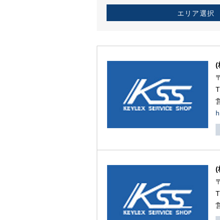
エリア選択
h