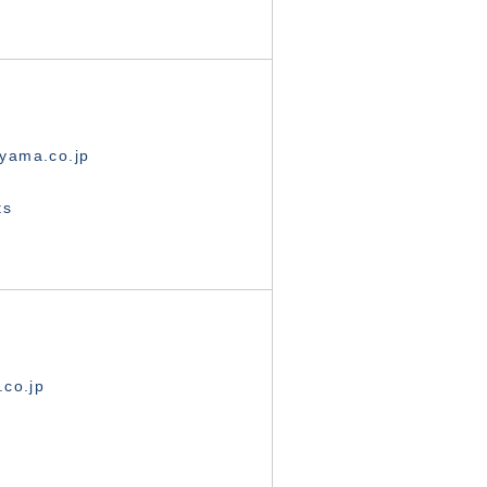
yama.co.jp
ts
.co.jp