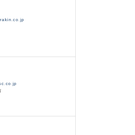
akin.co.jp
c.co.jp
有