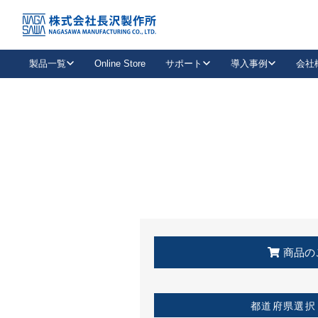
トップ
KSS加盟店・取扱店情報
店舗一覧
製品一覧
Online Store
サポート
導入事例
会社
新卒採用
会社情報
事業内容
中途採用
お問い合わせ
社会貢献活動
パート
2026年度採用情報
キャリア採用・専門職
メールフォームはこちら
工場で
キーレックス
レバーハンドル
キーレックス
機械式ボタン錠
室内用ドアハンドル
導入事例一覧
装
メールニュース
製品検索
お知らせ一覧
よくある質問（FAQ）
特集
簡単診断
教育機関
21
お客様に適したキーレックスをお探しいただけます。
廃番品情報
発
医療機関
品番から探す
取扱店情報
キーレックスを品番からお探しいただけます。
詳し
企業様採用事
商品の
お役立ち情報
都道府県選択