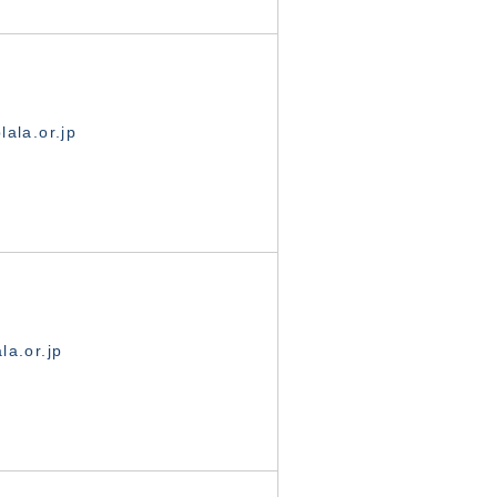
ala.or.jp
la.or.jp