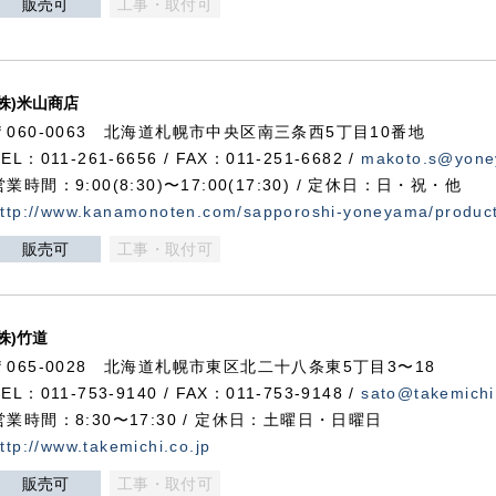
販売可
工事・取付可
(株)米山商店
〒060-0063 北海道札幌市中央区南三条西5丁目10番地
TEL：011-261-6656 / FAX：011-251-6682 /
makoto.s@yone
営業時間：9:00(8:30)〜17:00(17:30) / 定休日：日・祝・他
ttp://www.kanamonoten.com/sapporoshi-yoneyama/produc
販売可
工事・取付可
(株)竹道
〒065-0028 北海道札幌市東区北二十八条東5丁目3〜18
TEL：011-753-9140 / FAX：011-753-9148 /
sato@takemichi
営業時間：8:30〜17:30 / 定休日：土曜日・日曜日
ttp://www.takemichi.co.jp
販売可
工事・取付可