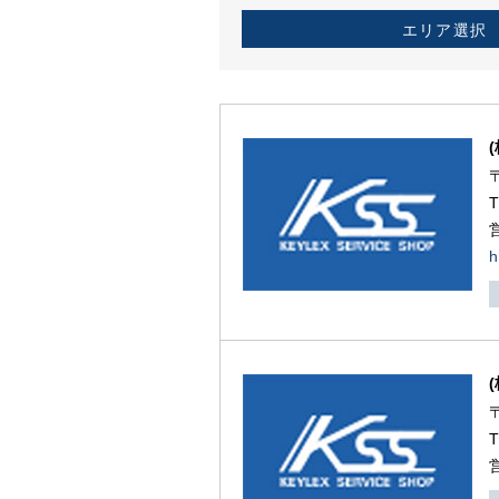
エリア選択
h