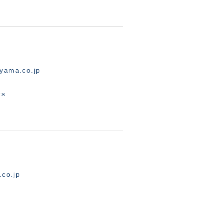
yama.co.jp
ts
.co.jp