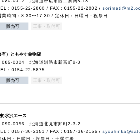
〒080-0012 北海道帯広市西二条南5-18
TEL：0155-22-2800 / FAX：0155-22-2802 /
sorimati@m2.oc
営業時間：8:30〜17:30 / 定休日：日曜日・祝祭日
販売可
工事・取付可
（有）ともやす金物店
〒085-0004 北海道釧路市新富町9-3
TEL：0154-22-5875
販売可
工事・取付可
(株)水沢エース
〒090-0056 北海道北見市卸町2-3-2
TEL：0157-36-2151 / FAX：0157-36-2156 /
syouhinka@satu
定休日：日曜日・祝祭日・土曜午後