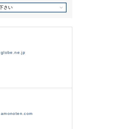
下さい
globe.ne.jp
namonoten.com