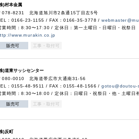
(株)村本金属
〒078-8231 北海道旭川市2条通15丁目左5号
TEL：0166-23-1155 / FAX：0166-35-3778 /
webmaster@mur
営業時間：8:30〜17:30 / 定休日：第一土曜日・日曜日・祝祭日
ttp://www.murakin.co.jp
販売可
工事・取付可
(株)道東サッシセンター
〒080-0010 北海道帯広市大通南31-56
TEL：0155-48-9511 / FAX：0155-48-1566 /
gotou@doutou-s
営業時間：8:30〜18:00 / 定休日：日曜日・祝祭日・他・土曜日
販売可
工事・取付可
(株)反町