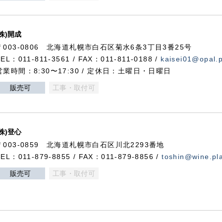
(株)開成
〒003-0806 北海道札幌市白石区菊水6条3丁目3番25号
TEL：011-811-3561 / FAX：011-811-0188 /
kaisei01@opal.pl
営業時間：8:30〜17:30 / 定休日：土曜日・日曜日
販売可
工事・取付可
(株)登心
〒003-0859 北海道札幌市白石区川北2293番地
TEL：011-879-8855 / FAX：011-879-8856 /
toshin@wine.pla
販売可
工事・取付可