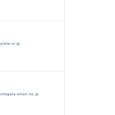
lala.or.jp
magata.email.ne.jp