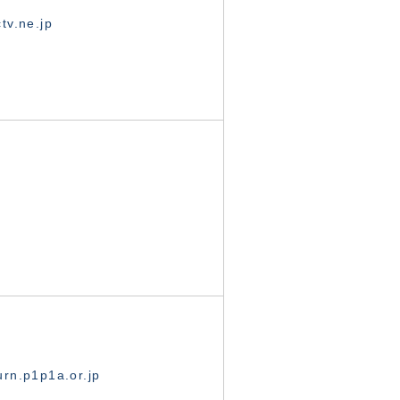
tv.ne.jp
rn.p1p1a.or.jp