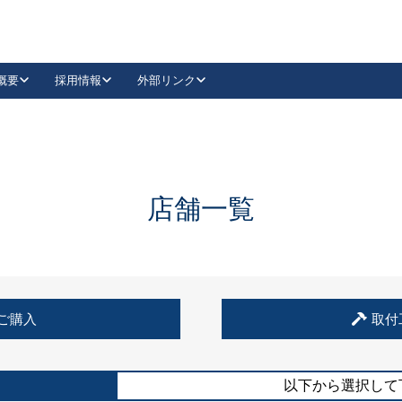
概要
採用情報
外部リンク
YouTube
Instagram
採用
キーレックスカタログ請求
の製品組み立て等
請求フォームはこちら
古代・古代NEO
レバーハンドル
Vi-Clear
古代・古代NEO
飾錠
導入事例一覧
抗ウイルス・抗菌製品
導入事例一覧
Facebook
LinkedIn
店舗一覧
00 / 1100から簡単に交換できるキーレックス4000を
日本ロック工業会
売開始しました。
外部サイト
く見る
例
ご購入
取付
長期住宅使用部材標準化推進協議会
外部サイト
以下から選択して