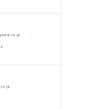
yama.co.jp
ts
.co.jp