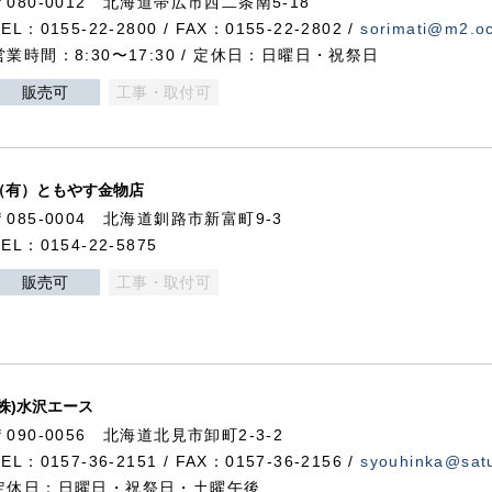
〒080-0012 北海道帯広市西二条南5-18
TEL：0155-22-2800 / FAX：0155-22-2802 /
sorimati@m2.oc
営業時間：8:30〜17:30 / 定休日：日曜日・祝祭日
販売可
工事・取付可
（有）ともやす金物店
〒085-0004 北海道釧路市新富町9-3
TEL：0154-22-5875
販売可
工事・取付可
(株)水沢エース
〒090-0056 北海道北見市卸町2-3-2
TEL：0157-36-2151 / FAX：0157-36-2156 /
syouhinka@satu
定休日：日曜日・祝祭日・土曜午後