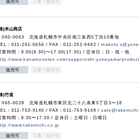
販売可
工事・取付可
(株)米山商店
〒060-0063 北海道札幌市中央区南三条西5丁目10番地
TEL：011-261-6656 / FAX：011-251-6682 /
makoto.s@yone
営業時間：9:00(8:30)〜17:00(17:30) / 定休日：日・祝・他
ttp://www.kanamonoten.com/sapporoshi-yoneyama/produc
販売可
工事・取付可
(株)竹道
〒065-0028 北海道札幌市東区北二十八条東5丁目3〜18
TEL：011-753-9140 / FAX：011-753-9148 /
sato@takemichi
営業時間：8:30〜17:30 / 定休日：土曜日・日曜日
ttp://www.takemichi.co.jp
販売可
工事・取付可