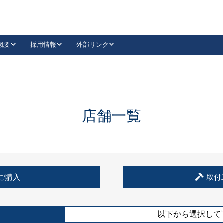
概要
採用情報
外部リンク
YouTube
Instagram
採用
キーレックスカタログ請求
の製品組み立て等
請求フォームはこちら
古代・古代NEO
レバーハンドル
Vi-Clear
古代・古代NEO
飾錠
導入事例一覧
抗ウイルス・抗菌製品
導入事例一覧
Facebook
LinkedIn
店舗一覧
00 / 1100から簡単に交換できるキーレックス4000を
日本ロック工業会
売開始しました。
外部サイト
く見る
例
ご購入
取付
長期住宅使用部材標準化推進協議会
外部サイト
以下から選択して