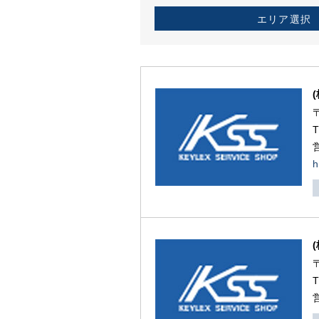
エリア選択
h