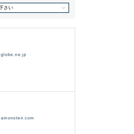
下さい
globe.ne.jp
namonoten.com