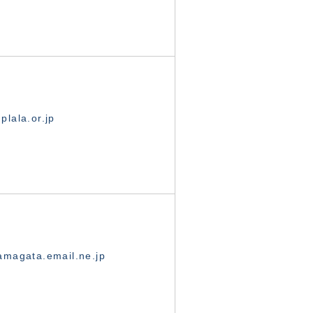
lala.or.jp
magata.email.ne.jp