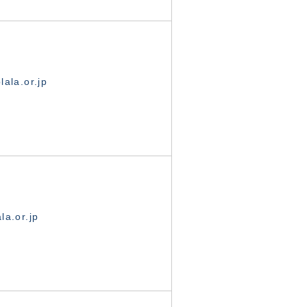
ala.or.jp
la.or.jp