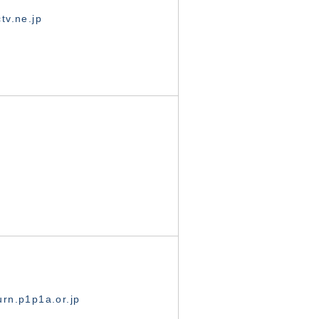
tv.ne.jp
rn.p1p1a.or.jp