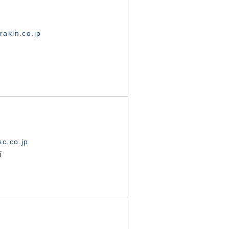
akin.co.jp
c.co.jp
有