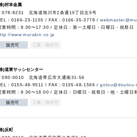
(株)村本金属
〒078-8231 北海道旭川市2条通15丁目左5号
TEL：0166-23-1155 / FAX：0166-35-3778 /
webmaster@mur
営業時間：8:30〜17:30 / 定休日：第一土曜日・日曜日・祝祭日
ttp://www.murakin.co.jp
販売可
工事・取付可
(株)道東サッシセンター
〒080-0010 北海道帯広市大通南31-56
TEL：0155-48-9511 / FAX：0155-48-1566 /
gotou@doutou-s
営業時間：8:30〜18:00 / 定休日：日曜日・祝祭日・他・土曜日
販売可
工事・取付可
(株)反町