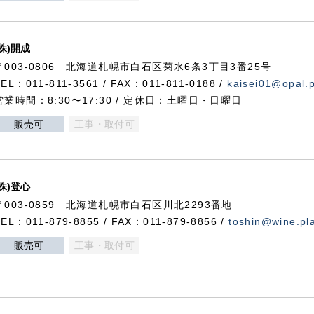
(株)開成
〒003-0806 北海道札幌市白石区菊水6条3丁目3番25号
TEL：011-811-3561 / FAX：011-811-0188 /
kaisei01@opal.pl
営業時間：8:30〜17:30 / 定休日：土曜日・日曜日
販売可
工事・取付可
(株)登心
〒003-0859 北海道札幌市白石区川北2293番地
TEL：011-879-8855 / FAX：011-879-8856 /
toshin@wine.pla
販売可
工事・取付可