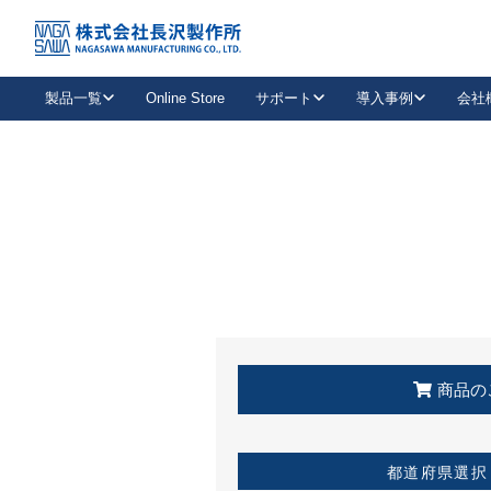
トップ
KSS加盟店・取扱店情報
店舗一覧
製品一覧
Online Store
サポート
導入事例
会社
新卒採用
会社情報
事業内容
中途採用
お問い合わせ
社会貢献活動
パート
2026年度採用情報
キャリア採用・専門職
メールフォームはこちら
工場で
キーレックス
レバーハンドル
キーレックス
機械式ボタン錠
室内用ドアハンドル
導入事例一覧
装
メールニュース
製品検索
お知らせ一覧
よくある質問（FAQ）
特集
簡単診断
教育機関
21
お客様に適したキーレックスをお探しいただけます。
廃番品情報
発
医療機関
品番から探す
取扱店情報
キーレックスを品番からお探しいただけます。
詳し
企業様採用事
商品の
お役立ち情報
都道府県選択