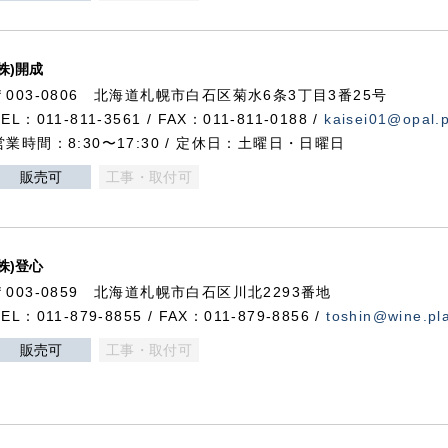
(株)開成
〒003-0806 北海道札幌市白石区菊水6条3丁目3番25号
TEL：011-811-3561 / FAX：011-811-0188 /
kaisei01@opal.pl
営業時間：8:30〜17:30 / 定休日：土曜日・日曜日
販売可
工事・取付可
(株)登心
〒003-0859 北海道札幌市白石区川北2293番地
TEL：011-879-8855 / FAX：011-879-8856 /
toshin@wine.pla
販売可
工事・取付可