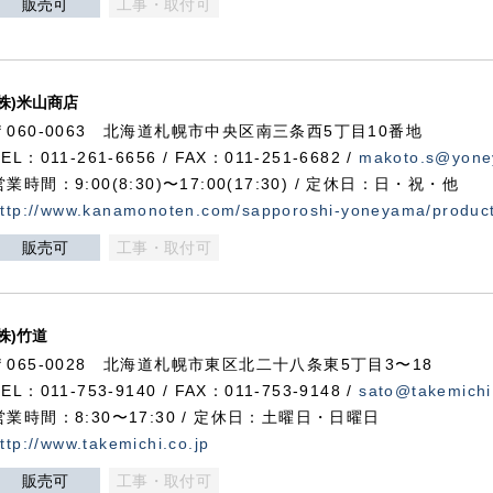
販売可
工事・取付可
(株)米山商店
〒060-0063 北海道札幌市中央区南三条西5丁目10番地
TEL：011-261-6656 / FAX：011-251-6682 /
makoto.s@yone
営業時間：9:00(8:30)〜17:00(17:30) / 定休日：日・祝・他
ttp://www.kanamonoten.com/sapporoshi-yoneyama/produc
販売可
工事・取付可
(株)竹道
〒065-0028 北海道札幌市東区北二十八条東5丁目3〜18
TEL：011-753-9140 / FAX：011-753-9148 /
sato@takemichi
営業時間：8:30〜17:30 / 定休日：土曜日・日曜日
ttp://www.takemichi.co.jp
販売可
工事・取付可