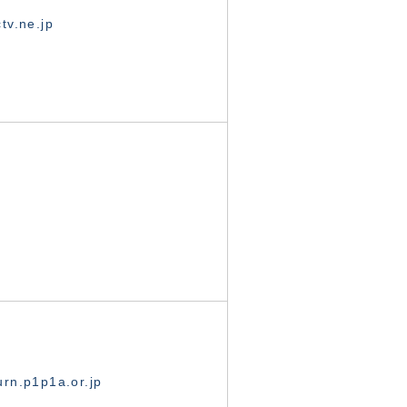
tv.ne.jp
rn.p1p1a.or.jp