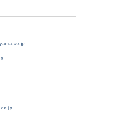
yama.co.jp
ts
.co.jp