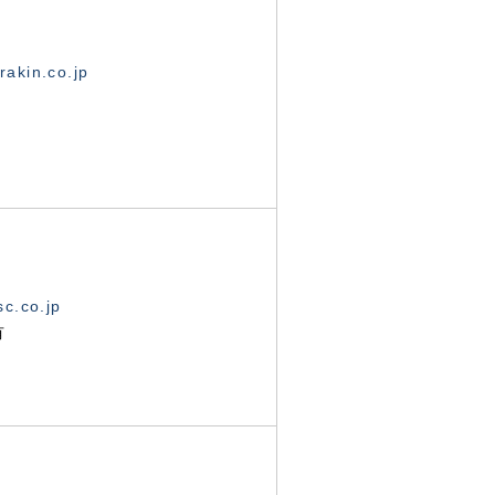
akin.co.jp
c.co.jp
有