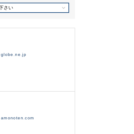
下さい
globe.ne.jp
namonoten.com