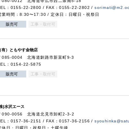
〒080-0012 北海道帯広市西二条南5-18
TEL：0155-22-2800 / FAX：0155-22-2802 /
sorimati@m2.oc
営業時間：8:30〜17:30 / 定休日：日曜日・祝祭日
販売可
工事・取付可
（有）ともやす金物店
〒085-0004 北海道釧路市新富町9-3
TEL：0154-22-5875
販売可
工事・取付可
(株)水沢エース
〒090-0056 北海道北見市卸町2-3-2
TEL：0157-36-2151 / FAX：0157-36-2156 /
syouhinka@satu
定休日：日曜日・祝祭日・土曜午後