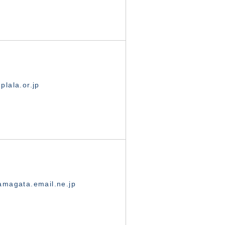
lala.or.jp
magata.email.ne.jp