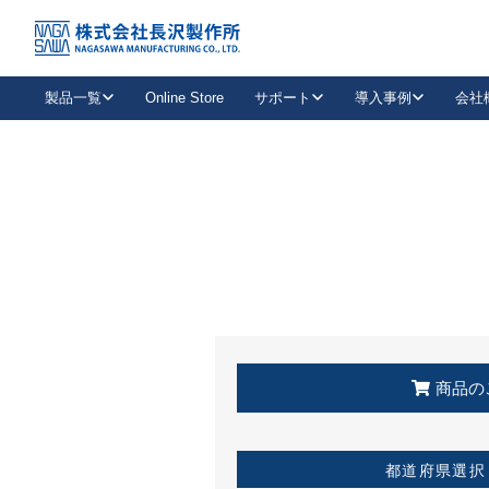
トップ
KSS加盟店・取扱店情報
店舗一覧
製品一覧
Online Store
サポート
導入事例
会社
新卒採用
会社情報
事業内容
中途採用
お問い合わせ
社会貢献活動
パート
2026年度採用情報
キャリア採用・専門職
メールフォームはこちら
工場で
キーレックス
レバーハンドル
キーレックス
機械式ボタン錠
室内用ドアハンドル
導入事例一覧
装
メールニュース
製品検索
お知らせ一覧
よくある質問（FAQ）
特集
簡単診断
教育機関
21
お客様に適したキーレックスをお探しいただけます。
廃番品情報
発
医療機関
品番から探す
取扱店情報
キーレックスを品番からお探しいただけます。
詳し
企業様採用事
商品の
お役立ち情報
都道府県選択