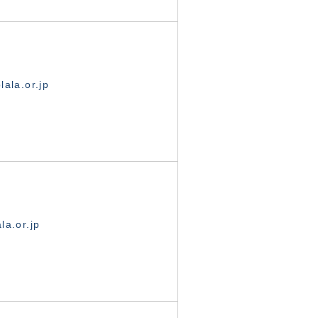
ala.or.jp
la.or.jp