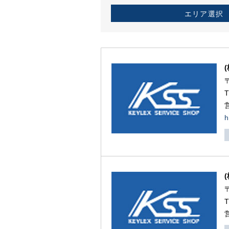
エリア選択
h