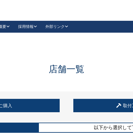
概要
採用情報
外部リンク
YouTube
Instagram
採用
キーレックスカタログ請求
の製品組み立て等
請求フォームはこちら
古代・古代NEO
レバーハンドル
Vi-Clear
古代・古代NEO
飾錠
導入事例一覧
抗ウイルス・抗菌製品
導入事例一覧
Facebook
LinkedIn
店舗一覧
00 / 1100から簡単に交換できるキーレックス4000を
日本ロック工業会
売開始しました。
外部サイト
く見る
例
ご購入
取付
長期住宅使用部材標準化推進協議会
外部サイト
以下から選択して