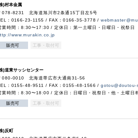
(株)村本金属
〒078-8231 北海道旭川市2条通15丁目左5号
TEL：0166-23-1155 / FAX：0166-35-3778 /
webmaster@mur
営業時間：8:30〜17:30 / 定休日：第一土曜日・日曜日・祝祭日
ttp://www.murakin.co.jp
販売可
工事・取付可
(株)道東サッシセンター
〒080-0010 北海道帯広市大通南31-56
TEL：0155-48-9511 / FAX：0155-48-1566 /
gotou@doutou-s
営業時間：8:30〜18:00 / 定休日：日曜日・祝祭日・他・土曜日
販売可
工事・取付可
(株)反町