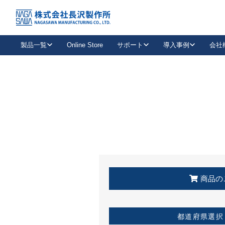
トップ
KSS加盟店・取扱店情報
店舗一覧
製品一覧
Online Store
サポート
導入事例
会社
新卒採用
会社情報
事業内容
中途採用
お問い合わせ
社会貢献活動
パート
2026年度採用情報
キャリア採用・専門職
メールフォームはこちら
工場で
キーレックス
レバーハンドル
キーレックス
機械式ボタン錠
室内用ドアハンドル
導入事例一覧
装
メールニュース
製品検索
お知らせ一覧
よくある質問（FAQ）
特集
簡単診断
教育機関
21
お客様に適したキーレックスをお探しいただけます。
廃番品情報
発
医療機関
品番から探す
取扱店情報
キーレックスを品番からお探しいただけます。
詳し
企業様採用事
商品の
お役立ち情報
都道府県選択