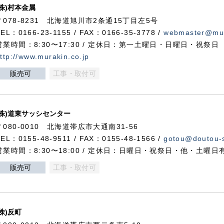
(株)村本金属
〒078-8231 北海道旭川市2条通15丁目左5号
TEL：0166-23-1155 / FAX：0166-35-3778 /
webmaster@mur
営業時間：8:30〜17:30 / 定休日：第一土曜日・日曜日・祝祭日
ttp://www.murakin.co.jp
販売可
工事・取付可
(株)道東サッシセンター
〒080-0010 北海道帯広市大通南31-56
TEL：0155-48-9511 / FAX：0155-48-1566 /
gotou@doutou-s
営業時間：8:30〜18:00 / 定休日：日曜日・祝祭日・他・土曜日
販売可
工事・取付可
(株)反町