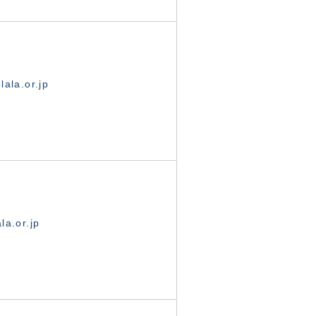
ala.or.jp
la.or.jp