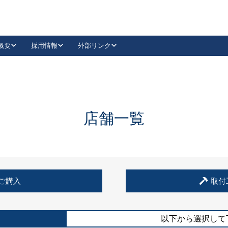
概要
採用情報
外部リンク
YouTube
Instagram
採用
キーレックスカタログ請求
の製品組み立て等
請求フォームはこちら
古代・古代NEO
レバーハンドル
Vi-Clear
古代・古代NEO
飾錠
導入事例一覧
抗ウイルス・抗菌製品
導入事例一覧
Facebook
LinkedIn
店舗一覧
00 / 1100から簡単に交換できるキーレックス4000を
日本ロック工業会
売開始しました。
外部サイト
く見る
例
ご購入
取付
長期住宅使用部材標準化推進協議会
外部サイト
以下から選択して