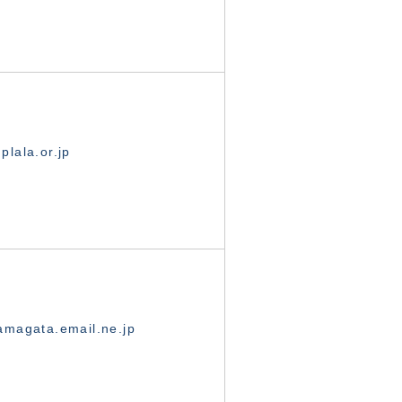
lala.or.jp
magata.email.ne.jp