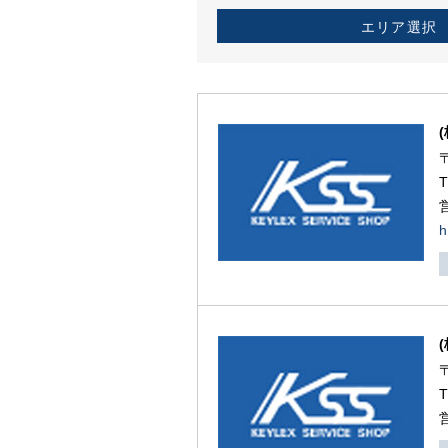
エリア選択
h