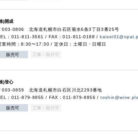
(株)開成
〒003-0806 北海道札幌市白石区菊水6条3丁目3番25号
TEL：011-811-3561 / FAX：011-811-0188 /
kaisei01@opal.pl
営業時間：8:30〜17:30 / 定休日：土曜日・日曜日
販売可
工事・取付可
(株)登心
〒003-0859 北海道札幌市白石区川北2293番地
TEL：011-879-8855 / FAX：011-879-8856 /
toshin@wine.pla
販売可
工事・取付可