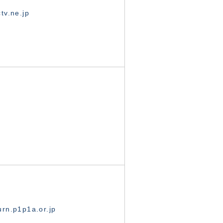
tv.ne.jp
rn.p1p1a.or.jp