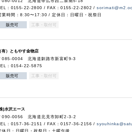
〒080-0012 北海道帯広市西二条南5-18
TEL：0155-22-2800 / FAX：0155-22-2802 /
sorimati@m2.oc
営業時間：8:30〜17:30 / 定休日：日曜日・祝祭日
販売可
工事・取付可
（有）ともやす金物店
〒085-0004 北海道釧路市新富町9-3
TEL：0154-22-5875
販売可
工事・取付可
(株)水沢エース
〒090-0056 北海道北見市卸町2-3-2
TEL：0157-36-2151 / FAX：0157-36-2156 /
syouhinka@satu
定休日：日曜日・祝祭日・土曜午後