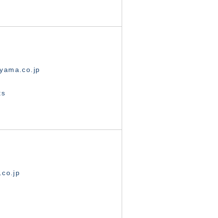
yama.co.jp
ts
.co.jp