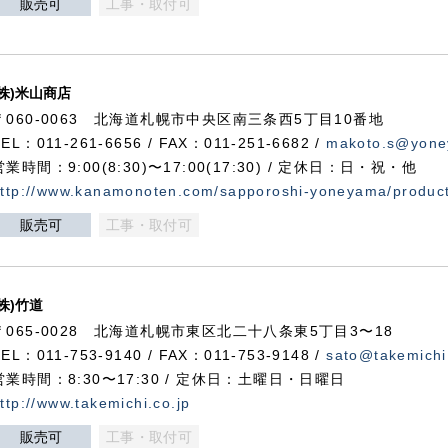
販売可
工事・取付可
(株)米山商店
〒060-0063 北海道札幌市中央区南三条西5丁目10番地
TEL：011-261-6656 / FAX：011-251-6682 /
makoto.s@yone
営業時間：9:00(8:30)〜17:00(17:30) / 定休日：日・祝・他
ttp://www.kanamonoten.com/sapporoshi-yoneyama/produc
販売可
工事・取付可
(株)竹道
〒065-0028 北海道札幌市東区北二十八条東5丁目3〜18
TEL：011-753-9140 / FAX：011-753-9148 /
sato@takemichi
営業時間：8:30〜17:30 / 定休日：土曜日・日曜日
ttp://www.takemichi.co.jp
販売可
工事・取付可