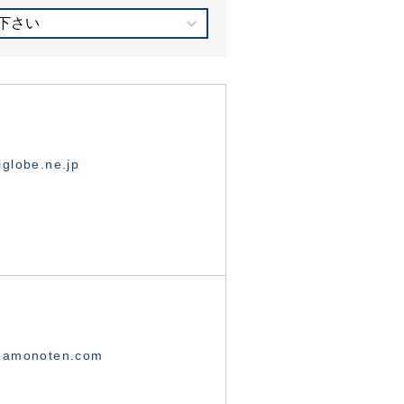
下さい
globe.ne.jp
namonoten.com