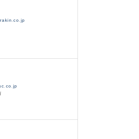
akin.co.jp
c.co.jp
有