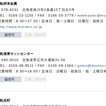
(株)村本金属
〒078-8231 北海道旭川市2条通15丁目左5号
TEL：0166-23-1155 / FAX：0166-35-3778 /
webmaster@mur
営業時間：8:30〜17:30 / 定休日：第一土曜日・日曜日・祝祭日
ttp://www.murakin.co.jp
販売可
工事・取付可
(株)道東サッシセンター
〒080-0010 北海道帯広市大通南31-56
TEL：0155-48-9511 / FAX：0155-48-1566 /
gotou@doutou-s
営業時間：8:30〜18:00 / 定休日：日曜日・祝祭日・他・土曜日
販売可
工事・取付可
(株)反町