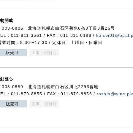
(株)開成
〒003-0806 北海道札幌市白石区菊水6条3丁目3番25号
TEL：011-811-3561 / FAX：011-811-0188 /
kaisei01@opal.pl
営業時間：8:30〜17:30 / 定休日：土曜日・日曜日
販売可
工事・取付可
(株)登心
〒003-0859 北海道札幌市白石区川北2293番地
TEL：011-879-8855 / FAX：011-879-8856 /
toshin@wine.pla
販売可
工事・取付可