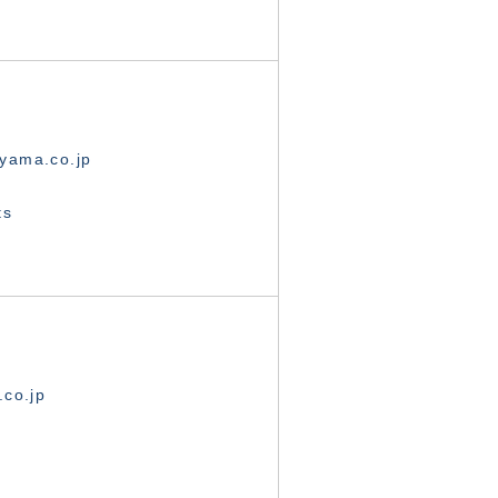
yama.co.jp
ts
.co.jp