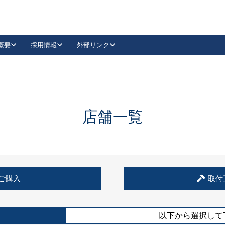
概要
採用情報
外部リンク
YouTube
Instagram
採用
キーレックスカタログ請求
の製品組み立て等
請求フォームはこちら
古代・古代NEO
レバーハンドル
Vi-Clear
古代・古代NEO
飾錠
導入事例一覧
抗ウイルス・抗菌製品
導入事例一覧
Facebook
LinkedIn
店舗一覧
00 / 1100から簡単に交換できるキーレックス4000を
日本ロック工業会
売開始しました。
外部サイト
く見る
例
ご購入
取付
長期住宅使用部材標準化推進協議会
外部サイト
以下から選択して