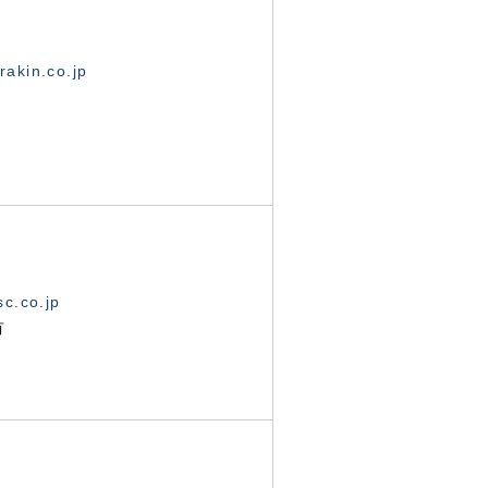
akin.co.jp
c.co.jp
有