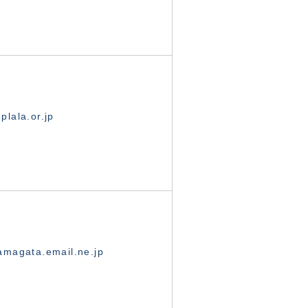
lala.or.jp
magata.email.ne.jp