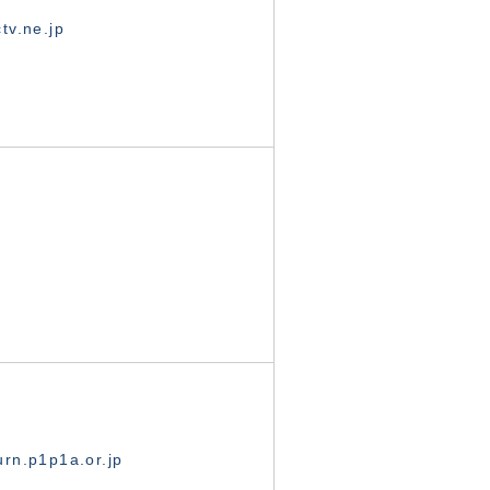
tv.ne.jp
rn.p1p1a.or.jp