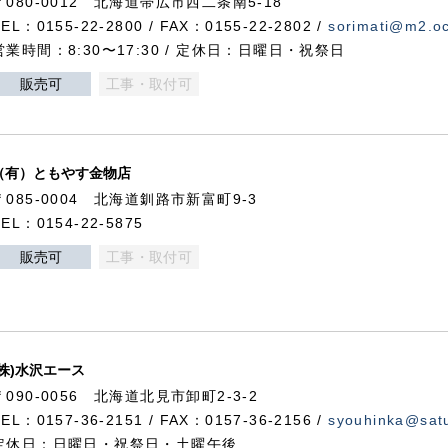
〒080-0012 北海道帯広市西二条南5-18
TEL：0155-22-2800 / FAX：0155-22-2802 /
sorimati@m2.oc
営業時間：8:30〜17:30 / 定休日：日曜日・祝祭日
販売可
工事・取付可
（有）ともやす金物店
〒085-0004 北海道釧路市新富町9-3
TEL：0154-22-5875
販売可
工事・取付可
(株)水沢エース
〒090-0056 北海道北見市卸町2-3-2
TEL：0157-36-2151 / FAX：0157-36-2156 /
syouhinka@satu
定休日：日曜日・祝祭日・土曜午後