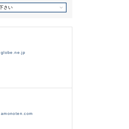
下さい
globe.ne.jp
namonoten.com