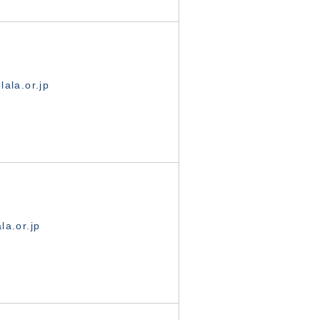
ala.or.jp
la.or.jp