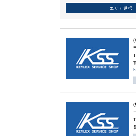
エリア選択
h