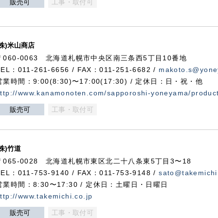
販売可
工事・取付可
(株)米山商店
〒060-0063 北海道札幌市中央区南三条西5丁目10番地
TEL：011-261-6656 / FAX：011-251-6682 /
makoto.s@yone
営業時間：9:00(8:30)〜17:00(17:30) / 定休日：日・祝・他
ttp://www.kanamonoten.com/sapporoshi-yoneyama/produc
販売可
工事・取付可
(株)竹道
〒065-0028 北海道札幌市東区北二十八条東5丁目3〜18
TEL：011-753-9140 / FAX：011-753-9148 /
sato@takemichi
営業時間：8:30〜17:30 / 定休日：土曜日・日曜日
ttp://www.takemichi.co.jp
販売可
工事・取付可