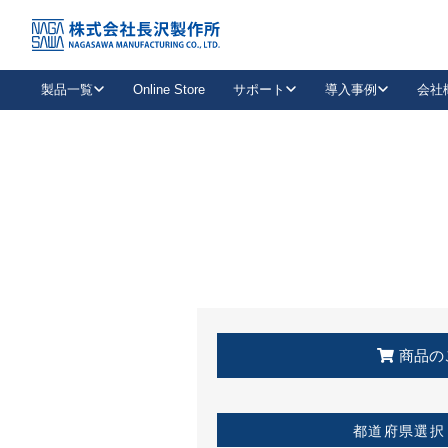
トップ
KSS加盟店・取扱店情報
店舗一覧
製品一覧
Online Store
サポート
導入事例
会社
新卒採用
会社情報
事業内容
中途採用
お問い合わせ
社会貢献活動
パート
2026年度採用情報
キャリア採用・専門職
メールフォームはこちら
工場で
キーレックス
レバーハンドル
キーレックス
機械式ボタン錠
室内用ドアハンドル
導入事例一覧
装
メールニュース
製品検索
お知らせ一覧
よくある質問（FAQ）
特集
簡単診断
教育機関
21
お客様に適したキーレックスをお探しいただけます。
廃番品情報
発
医療機関
品番から探す
取扱店情報
キーレックスを品番からお探しいただけます。
詳し
企業様採用事
商品の
お役立ち情報
都道府県選択