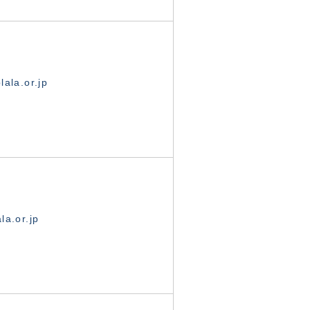
ala.or.jp
la.or.jp