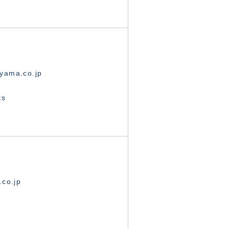
yama.co.jp
ts
.co.jp