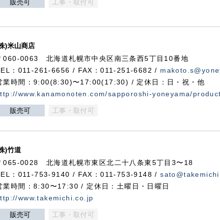
販売可
工事・取付可
(株)米山商店
〒060-0063 北海道札幌市中央区南三条西5丁目10番地
TEL：011-261-6656 / FAX：011-251-6682 /
makoto.s@yone
営業時間：9:00(8:30)〜17:00(17:30) / 定休日：日・祝・他
ttp://www.kanamonoten.com/sapporoshi-yoneyama/produc
販売可
工事・取付可
(株)竹道
〒065-0028 北海道札幌市東区北二十八条東5丁目3〜18
TEL：011-753-9140 / FAX：011-753-9148 /
sato@takemichi
営業時間：8:30〜17:30 / 定休日：土曜日・日曜日
ttp://www.takemichi.co.jp
販売可
工事・取付可