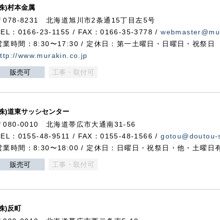
(株)村本金属
〒078-8231 北海道旭川市2条通15丁目左5号
TEL：0166-23-1155 / FAX：0166-35-3778 /
webmaster@mur
営業時間：8:30〜17:30 / 定休日：第一土曜日・日曜日・祝祭日
ttp://www.murakin.co.jp
販売可
工事・取付可
(株)道東サッシセンター
〒080-0010 北海道帯広市大通南31-56
TEL：0155-48-9511 / FAX：0155-48-1566 /
gotou@doutou-s
営業時間：8:30〜18:00 / 定休日：日曜日・祝祭日・他・土曜日
販売可
工事・取付可
(株)反町