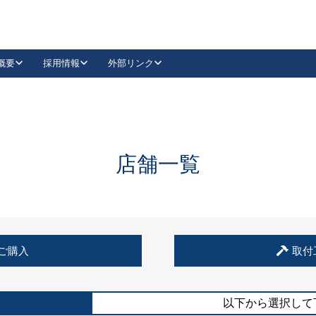
概要
採用情報
外部リンク
YouTube
Instagram
採用
キーレックスカタログ請求
の製品組み立て等
請求フォームはこちら
古代・古代NEO
レバーハンドル
Vi-Clear
古代・古代NEO
飾錠
導入事例一覧
抗ウイルス・抗菌製品
導入事例一覧
Facebook
LinkedIn
店舗一覧
00 / 1100から簡単に交換できるキーレックス4000を
日本ロック工業会
売開始しました。
外部サイト
く見る
例
ご購入
取付
長期住宅使用部材標準化推進協議会
外部サイト
以下から選択して