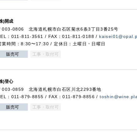
(株)開成
〒003-0806 北海道札幌市白石区菊水6条3丁目3番25号
TEL：011-811-3561 / FAX：011-811-0188 /
kaisei01@opal.pl
営業時間：8:30〜17:30 / 定休日：土曜日・日曜日
販売可
工事・取付可
(株)登心
〒003-0859 北海道札幌市白石区川北2293番地
TEL：011-879-8855 / FAX：011-879-8856 /
toshin@wine.pla
販売可
工事・取付可