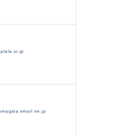
lala.or.jp
magata.email.ne.jp