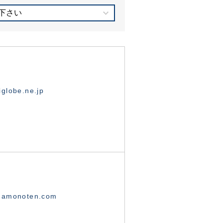
下さい
globe.ne.jp
namonoten.com