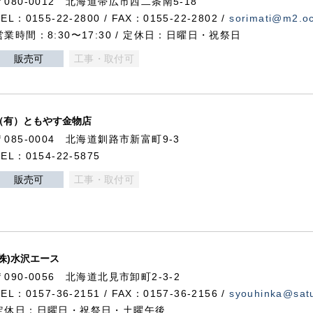
〒080-0012 北海道帯広市西二条南5-18
TEL：0155-22-2800 / FAX：0155-22-2802 /
sorimati@m2.oc
営業時間：8:30〜17:30 / 定休日：日曜日・祝祭日
販売可
工事・取付可
（有）ともやす金物店
〒085-0004 北海道釧路市新富町9-3
TEL：0154-22-5875
販売可
工事・取付可
(株)水沢エース
〒090-0056 北海道北見市卸町2-3-2
TEL：0157-36-2151 / FAX：0157-36-2156 /
syouhinka@satu
定休日：日曜日・祝祭日・土曜午後