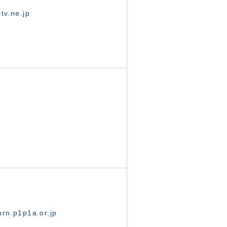
tv.ne.jp
rn.p1p1a.or.jp