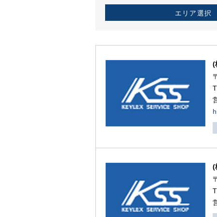
エリア選択
h