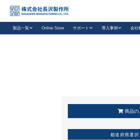
トップ
KSS加盟店・取扱店情報
店舗一覧
製品一覧
Online Store
サポート
導入事例
会社
新卒採用
会社情報
事業内容
中途採用
お問い合わせ
社会貢献活動
パート
2026年度採用情報
キャリア採用・専門職
メールフォームはこちら
工場で
キーレックス
レバーハンドル
キーレックス
機械式ボタン錠
室内用ドアハンドル
導入事例一覧
装
メールニュース
製品検索
お知らせ一覧
よくある質問（FAQ）
特集
簡単診断
教育機関
21
お客様に適したキーレックスをお探しいただけます。
廃番品情報
発
医療機関
品番から探す
取扱店情報
キーレックスを品番からお探しいただけます。
詳し
企業様採用事
商品の
お役立ち情報
都道府県選択