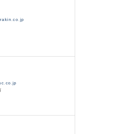
akin.co.jp
c.co.jp
有