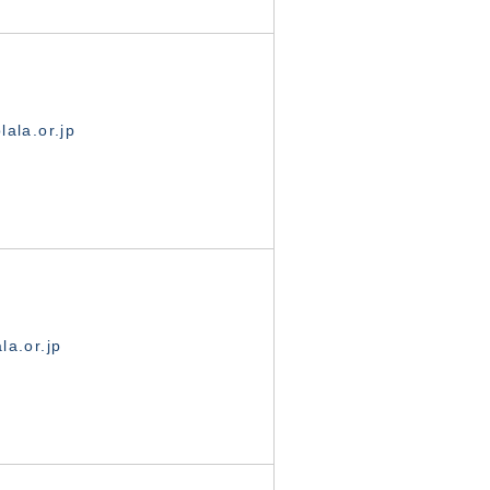
ala.or.jp
la.or.jp