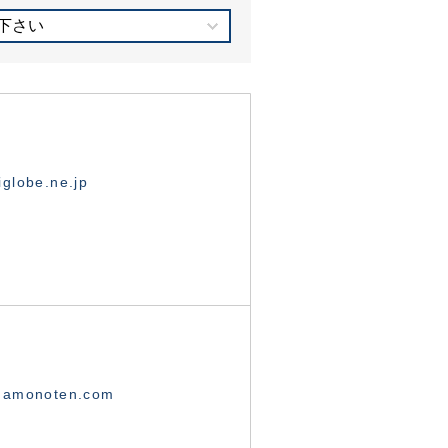
下さい
globe.ne.jp
namonoten.com