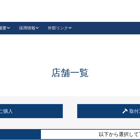
概要
採用情報
外部リンク
YouTube
Instagram
採用
キーレックスカタログ請求
の製品組み立て等
請求フォームはこちら
古代・古代NEO
レバーハンドル
Vi-Clear
古代・古代NEO
飾錠
導入事例一覧
抗ウイルス・抗菌製品
導入事例一覧
Facebook
LinkedIn
店舗一覧
00 / 1100から簡単に交換できるキーレックス4000を
日本ロック工業会
売開始しました。
外部サイト
く見る
例
ご購入
取付
長期住宅使用部材標準化推進協議会
外部サイト
以下から選択して