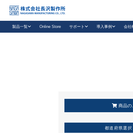
トップ
KSS加盟店・取扱店情報
店舗一覧
製品一覧
Online Store
サポート
導入事例
会社
新卒採用
会社情報
事業内容
中途採用
お問い合わせ
社会貢献活動
パート
2026年度採用情報
キャリア採用・専門職
メールフォームはこちら
工場で
キーレックス
レバーハンドル
キーレックス
機械式ボタン錠
室内用ドアハンドル
導入事例一覧
装
メールニュース
製品検索
お知らせ一覧
よくある質問（FAQ）
特集
簡単診断
教育機関
21
お客様に適したキーレックスをお探しいただけます。
廃番品情報
発
医療機関
品番から探す
取扱店情報
キーレックスを品番からお探しいただけます。
詳し
企業様採用事
商品の
お役立ち情報
都道府県選択