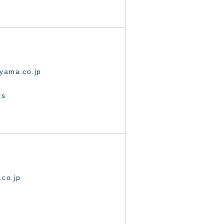
yama.co.jp
ts
.co.jp