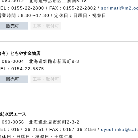
〒080-0012 北海道帯広市西二条南5-18
TEL：0155-22-2800 / FAX：0155-22-2802 /
sorimati@m2.oc
営業時間：8:30〜17:30 / 定休日：日曜日・祝祭日
販売可
工事・取付可
（有）ともやす金物店
〒085-0004 北海道釧路市新富町9-3
TEL：0154-22-5875
販売可
工事・取付可
(株)水沢エース
〒090-0056 北海道北見市卸町2-3-2
TEL：0157-36-2151 / FAX：0157-36-2156 /
syouhinka@satu
定休日：日曜日・祝祭日・土曜午後