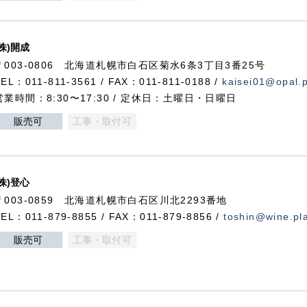
(株)開成
〒003-0806 北海道札幌市白石区菊水6条3丁目3番25号
TEL：011-811-3561 / FAX：011-811-0188 /
kaisei01@opal.pl
営業時間：8:30〜17:30 / 定休日：土曜日・日曜日
販売可
工事・取付可
(株)登心
〒003-0859 北海道札幌市白石区川北2293番地
TEL：011-879-8855 / FAX：011-879-8856 /
toshin@wine.pla
販売可
工事・取付可