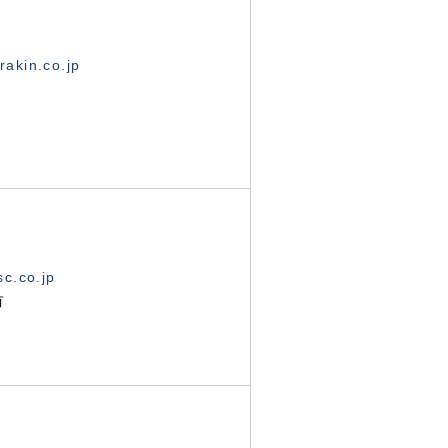
akin.co.jp
c.co.jp
有