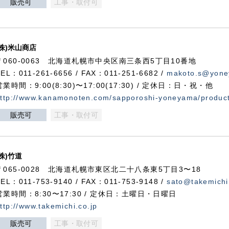
販売可
工事・取付可
(株)米山商店
〒060-0063 北海道札幌市中央区南三条西5丁目10番地
TEL：011-261-6656 / FAX：011-251-6682 /
makoto.s@yone
営業時間：9:00(8:30)〜17:00(17:30) / 定休日：日・祝・他
ttp://www.kanamonoten.com/sapporoshi-yoneyama/produc
販売可
工事・取付可
(株)竹道
〒065-0028 北海道札幌市東区北二十八条東5丁目3〜18
TEL：011-753-9140 / FAX：011-753-9148 /
sato@takemichi
営業時間：8:30〜17:30 / 定休日：土曜日・日曜日
ttp://www.takemichi.co.jp
販売可
工事・取付可