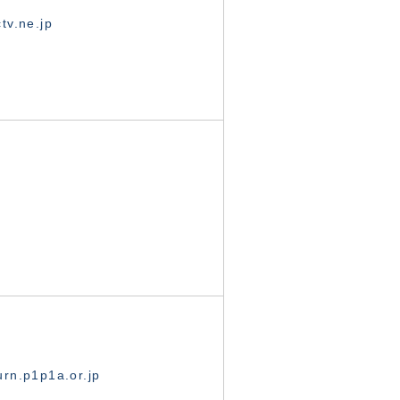
tv.ne.jp
rn.p1p1a.or.jp