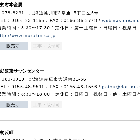
(株)村本金属
〒078-8231 北海道旭川市2条通15丁目左5号
TEL：0166-23-1155 / FAX：0166-35-3778 /
webmaster@mur
営業時間：8:30〜17:30 / 定休日：第一土曜日・日曜日・祝祭日
ttp://www.murakin.co.jp
販売可
工事・取付可
(株)道東サッシセンター
〒080-0010 北海道帯広市大通南31-56
TEL：0155-48-9511 / FAX：0155-48-1566 /
gotou@doutou-s
営業時間：8:30〜18:00 / 定休日：日曜日・祝祭日・他・土曜日
販売可
工事・取付可
(株)反町