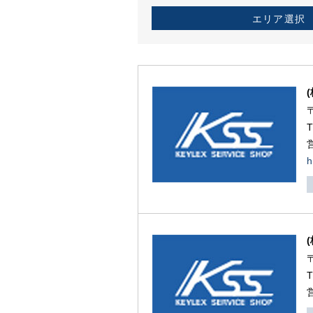
エリア選択
h