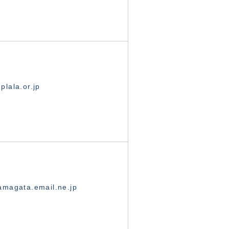
lala.or.jp
magata.email.ne.jp