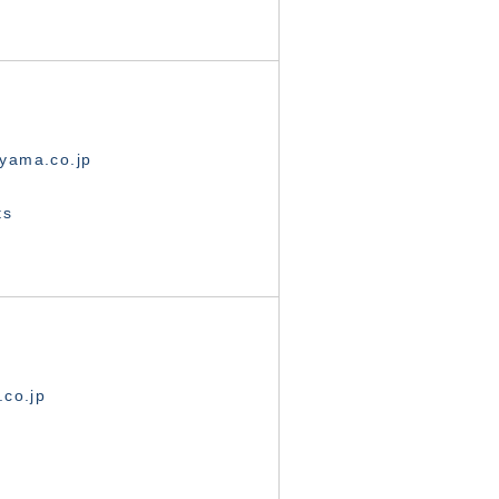
yama.co.jp
ts
.co.jp