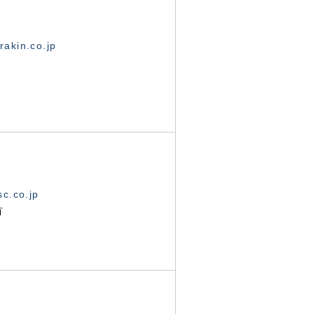
akin.co.jp
c.co.jp
有