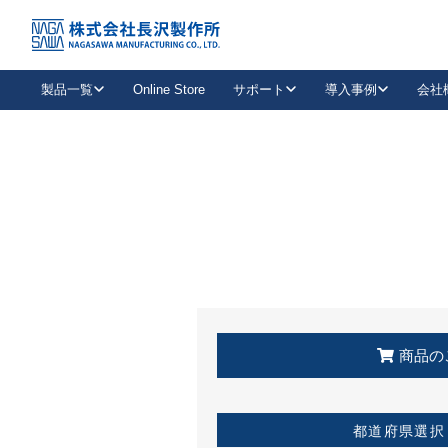
トップ
KSS加盟店・取扱店情報
店舗一覧
製品一覧
Online Store
サポート
導入事例
会社
新卒採用
会社情報
事業内容
中途採用
お問い合わせ
社会貢献活動
パート
2026年度採用情報
キャリア採用・専門職
メールフォームはこちら
工場で
キーレックス
レバーハンドル
キーレックス
機械式ボタン錠
室内用ドアハンドル
導入事例一覧
装
メールニュース
製品検索
お知らせ一覧
よくある質問（FAQ）
特集
簡単診断
教育機関
21
お客様に適したキーレックスをお探しいただけます。
廃番品情報
発
医療機関
品番から探す
取扱店情報
キーレックスを品番からお探しいただけます。
詳し
企業様採用事
商品の
お役立ち情報
都道府県選択