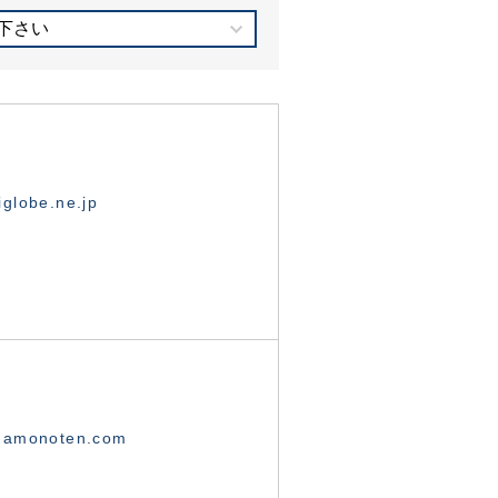
下さい
globe.ne.jp
namonoten.com