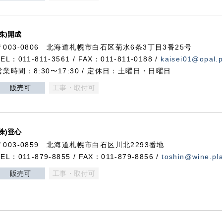
(株)開成
〒003-0806 北海道札幌市白石区菊水6条3丁目3番25号
TEL：011-811-3561 / FAX：011-811-0188 /
kaisei01@opal.pl
営業時間：8:30〜17:30 / 定休日：土曜日・日曜日
販売可
工事・取付可
(株)登心
〒003-0859 北海道札幌市白石区川北2293番地
TEL：011-879-8855 / FAX：011-879-8856 /
toshin@wine.pla
販売可
工事・取付可