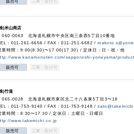
販売可
工事・取付可
(株)米山商店
〒060-0063 北海道札幌市中央区南三条西5丁目10番地
TEL：011-261-6656 / FAX：011-251-6682 /
makoto.s@yone
営業時間：9:00(8:30)〜17:00(17:30) / 定休日：日・祝・他
ttp://www.kanamonoten.com/sapporoshi-yoneyama/produc
販売可
工事・取付可
(株)竹道
〒065-0028 北海道札幌市東区北二十八条東5丁目3〜18
TEL：011-753-9140 / FAX：011-753-9148 /
sato@takemichi
営業時間：8:30〜17:30 / 定休日：土曜日・日曜日
ttp://www.takemichi.co.jp
販売可
工事・取付可