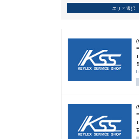
エリア選択
h