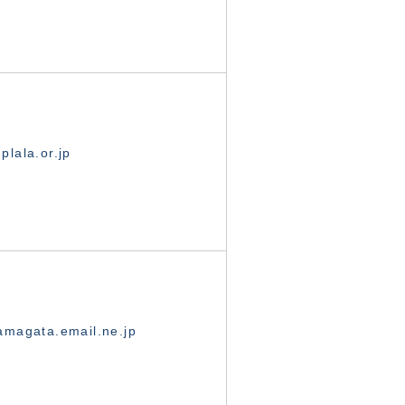
lala.or.jp
magata.email.ne.jp