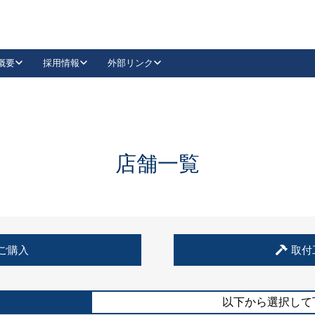
概要
採用情報
外部リンク
YouTube
Instagram
採用
キーレックスカタログ請求
の製品組み立て等
請求フォームはこちら
古代・古代NEO
レバーハンドル
Vi-Clear
古代・古代NEO
飾錠
導入事例一覧
抗ウイルス・抗菌製品
導入事例一覧
Facebook
LinkedIn
店舗一覧
00 / 1100から簡単に交換できるキーレックス4000を
日本ロック工業会
売開始しました。
外部サイト
く見る
例
ご購入
取付
長期住宅使用部材標準化推進協議会
外部サイト
以下から選択して