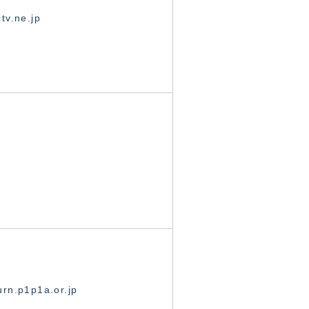
tv.ne.jp
rn.p1p1a.or.jp