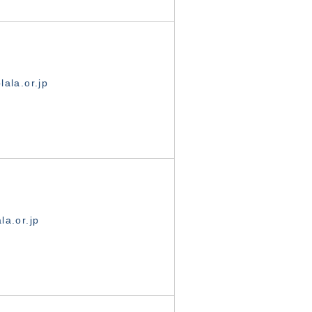
ala.or.jp
la.or.jp