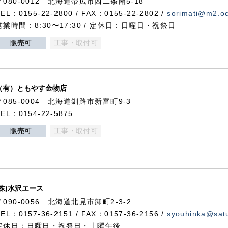
〒080-0012 北海道帯広市西二条南5-18
TEL：0155-22-2800 / FAX：0155-22-2802 /
sorimati@m2.oc
営業時間：8:30〜17:30 / 定休日：日曜日・祝祭日
販売可
工事・取付可
（有）ともやす金物店
〒085-0004 北海道釧路市新富町9-3
TEL：0154-22-5875
販売可
工事・取付可
(株)水沢エース
〒090-0056 北海道北見市卸町2-3-2
TEL：0157-36-2151 / FAX：0157-36-2156 /
syouhinka@satu
定休日：日曜日・祝祭日・土曜午後