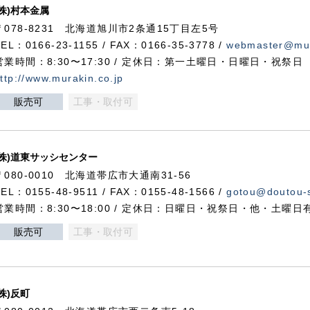
(株)村本金属
〒078-8231 北海道旭川市2条通15丁目左5号
TEL：0166-23-1155 / FAX：0166-35-3778 /
webmaster@mur
営業時間：8:30〜17:30 / 定休日：第一土曜日・日曜日・祝祭日
ttp://www.murakin.co.jp
販売可
工事・取付可
(株)道東サッシセンター
〒080-0010 北海道帯広市大通南31-56
TEL：0155-48-9511 / FAX：0155-48-1566 /
gotou@doutou-s
営業時間：8:30〜18:00 / 定休日：日曜日・祝祭日・他・土曜日
販売可
工事・取付可
(株)反町