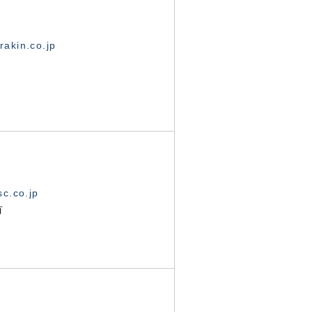
akin.co.jp
c.co.jp
有