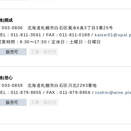
(株)開成
〒003-0806 北海道札幌市白石区菊水6条3丁目3番25号
TEL：011-811-3561 / FAX：011-811-0188 /
kaisei01@opal.pl
営業時間：8:30〜17:30 / 定休日：土曜日・日曜日
販売可
工事・取付可
(株)登心
〒003-0859 北海道札幌市白石区川北2293番地
TEL：011-879-8855 / FAX：011-879-8856 /
toshin@wine.pla
販売可
工事・取付可