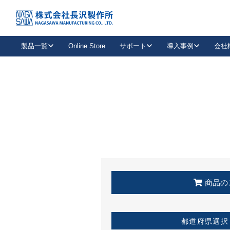
トップ
KSS加盟店・取扱店情報
店舗一覧
製品一覧
Online Store
サポート
導入事例
会社
新卒採用
会社情報
事業内容
中途採用
お問い合わせ
社会貢献活動
パート
2026年度採用情報
キャリア採用・専門職
メールフォームはこちら
工場で
キーレックス
レバーハンドル
キーレックス
機械式ボタン錠
室内用ドアハンドル
導入事例一覧
装
メールニュース
製品検索
お知らせ一覧
よくある質問（FAQ）
特集
簡単診断
教育機関
21
お客様に適したキーレックスをお探しいただけます。
廃番品情報
発
医療機関
品番から探す
取扱店情報
キーレックスを品番からお探しいただけます。
詳し
企業様採用事
商品の
お役立ち情報
都道府県選択