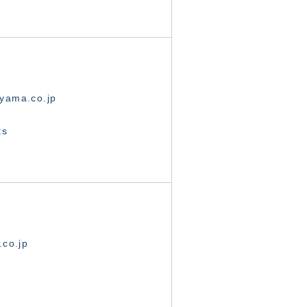
yama.co.jp
ts
.co.jp