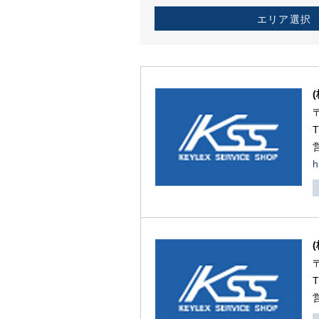
エリア選択
h