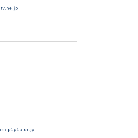
tv.ne.jp
rn.p1p1a.or.jp