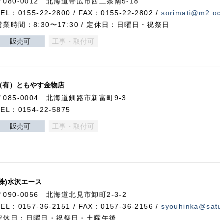
〒080-0012 北海道帯広市西二条南5-18
TEL：0155-22-2800 / FAX：0155-22-2802 /
sorimati@m2.oc
営業時間：8:30〜17:30 / 定休日：日曜日・祝祭日
販売可
工事・取付可
（有）ともやす金物店
〒085-0004 北海道釧路市新富町9-3
TEL：0154-22-5875
販売可
工事・取付可
(株)水沢エース
〒090-0056 北海道北見市卸町2-3-2
TEL：0157-36-2151 / FAX：0157-36-2156 /
syouhinka@satu
定休日：日曜日・祝祭日・土曜午後