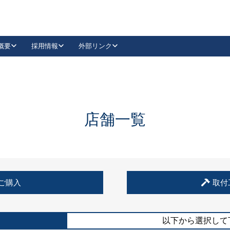
概要
採用情報
外部リンク
YouTube
Instagram
採用
キーレックスカタログ請求
の製品組み立て等
請求フォームはこちら
古代・古代NEO
レバーハンドル
Vi-Clear
古代・古代NEO
飾錠
導入事例一覧
抗ウイルス・抗菌製品
導入事例一覧
Facebook
LinkedIn
店舗一覧
00 / 1100から簡単に交換できるキーレックス4000を
日本ロック工業会
売開始しました。
外部サイト
く見る
例
ご購入
取付
長期住宅使用部材標準化推進協議会
外部サイト
以下から選択して