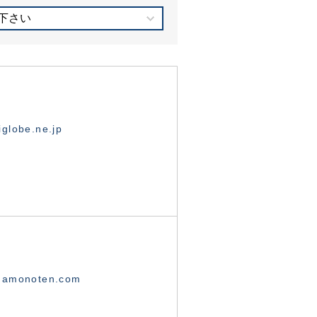
下さい
globe.ne.jp
namonoten.com