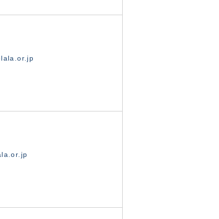
ala.or.jp
la.or.jp