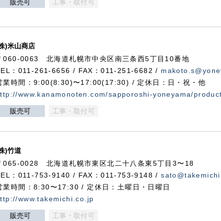
販売可
工事・取付可
(株)米山商店
〒060-0063 北海道札幌市中央区南三条西5丁目10番地
TEL：011-261-6656 / FAX：011-251-6682 /
makoto.s@yone
営業時間：9:00(8:30)〜17:00(17:30) / 定休日：日・祝・他
ttp://www.kanamonoten.com/sapporoshi-yoneyama/produc
販売可
工事・取付可
(株)竹道
〒065-0028 北海道札幌市東区北二十八条東5丁目3〜18
TEL：011-753-9140 / FAX：011-753-9148 /
sato@takemichi
営業時間：8:30〜17:30 / 定休日：土曜日・日曜日
ttp://www.takemichi.co.jp
販売可
工事・取付可