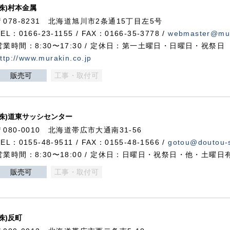
(株)村本金属
〒078-8231 北海道旭川市2条通15丁目左5号
TEL：0166-23-1155 / FAX：0166-35-3778 /
webmaster@mur
営業時間：8:30〜17:30 / 定休日：第一土曜日・日曜日・祝祭日
ttp://www.murakin.co.jp
販売可
工事・取付可
(株)道東サッシセンター
〒080-0010 北海道帯広市大通南31-56
TEL：0155-48-9511 / FAX：0155-48-1566 /
gotou@doutou-s
営業時間：8:30〜18:00 / 定休日：日曜日・祝祭日・他・土曜日
販売可
工事・取付可
(株)反町