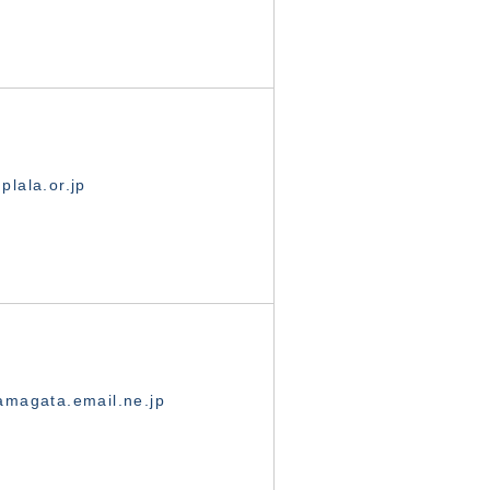
lala.or.jp
magata.email.ne.jp