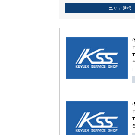
エリア選択
h