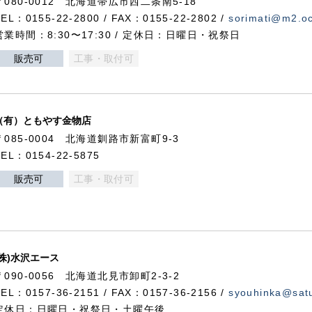
〒080-0012 北海道帯広市西二条南5-18
TEL：0155-22-2800 / FAX：0155-22-2802 /
sorimati@m2.oc
営業時間：8:30〜17:30 / 定休日：日曜日・祝祭日
販売可
工事・取付可
（有）ともやす金物店
〒085-0004 北海道釧路市新富町9-3
TEL：0154-22-5875
販売可
工事・取付可
(株)水沢エース
〒090-0056 北海道北見市卸町2-3-2
TEL：0157-36-2151 / FAX：0157-36-2156 /
syouhinka@satu
定休日：日曜日・祝祭日・土曜午後