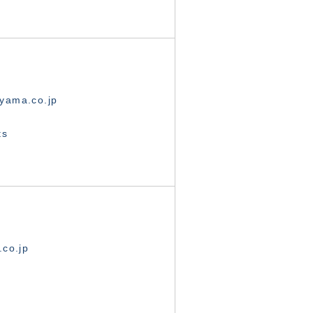
yama.co.jp
ts
.co.jp