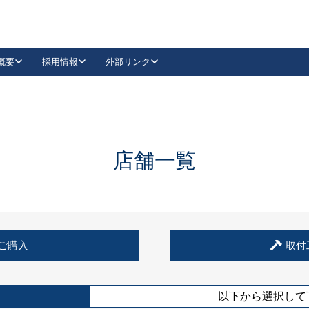
概要
採用情報
外部リンク
YouTube
Instagram
採用
キーレックスカタログ請求
の製品組み立て等
請求フォームはこちら
古代・古代NEO
レバーハンドル
Vi-Clear
古代・古代NEO
飾錠
導入事例一覧
抗ウイルス・抗菌製品
導入事例一覧
Facebook
LinkedIn
店舗一覧
00 / 1100から簡単に交換できるキーレックス4000を
日本ロック工業会
売開始しました。
外部サイト
く見る
例
ご購入
取付
長期住宅使用部材標準化推進協議会
外部サイト
以下から選択して