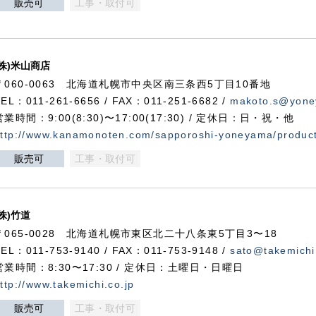
販売可
工事・取付可
(株)米山商店
〒060-0063 北海道札幌市中央区南三条西5丁目10番地
TEL：011-261-6656 / FAX：011-251-6682 /
makoto.s@yone
営業時間：9:00(8:30)〜17:00(17:30) / 定休日：日・祝・他
ttp://www.kanamonoten.com/sapporoshi-yoneyama/produc
販売可
工事・取付可
(株)竹道
〒065-0028 北海道札幌市東区北二十八条東5丁目3〜18
TEL：011-753-9140 / FAX：011-753-9148 /
sato@takemichi
営業時間：8:30〜17:30 / 定休日：土曜日・日曜日
ttp://www.takemichi.co.jp
販売可
工事・取付可