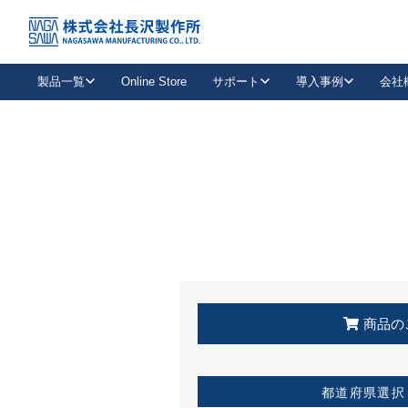
トップ
KSS加盟店・取扱店情報
店舗一覧
製品一覧
Online Store
サポート
導入事例
会社
新卒採用
会社情報
事業内容
中途採用
お問い合わせ
社会貢献活動
パート
2026年度採用情報
キャリア採用・専門職
メールフォームはこちら
工場で
キーレックス
レバーハンドル
キーレックス
機械式ボタン錠
室内用ドアハンドル
導入事例一覧
装
メールニュース
製品検索
お知らせ一覧
よくある質問（FAQ）
特集
簡単診断
教育機関
21
お客様に適したキーレックスをお探しいただけます。
廃番品情報
発
医療機関
品番から探す
取扱店情報
キーレックスを品番からお探しいただけます。
詳し
企業様採用事
商品の
お役立ち情報
都道府県選択