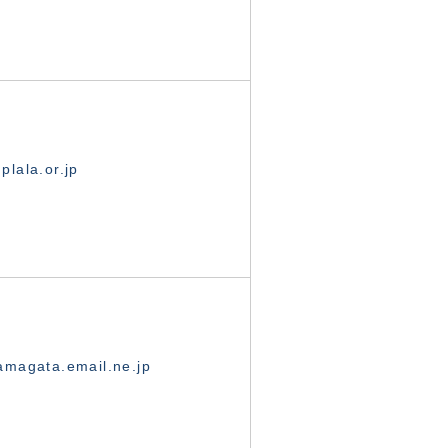
lala.or.jp
magata.email.ne.jp