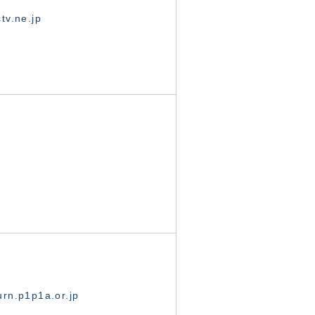
tv.ne.jp
rn.p1p1a.or.jp