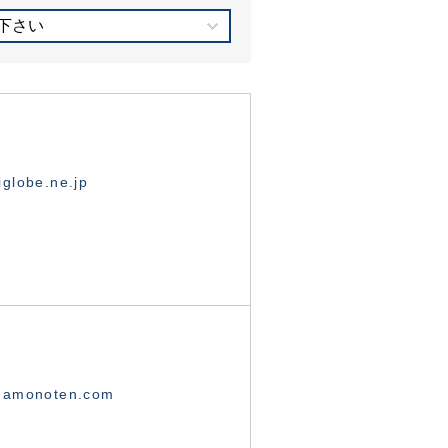
下さい
globe.ne.jp
namonoten.com