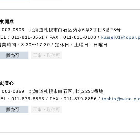
(株)開成
〒003-0806 北海道札幌市白石区菊水6条3丁目3番25号
TEL：011-811-3561 / FAX：011-811-0188 /
kaisei01@opal.pl
営業時間：8:30〜17:30 / 定休日：土曜日・日曜日
販売可
工事・取付可
(株)登心
〒003-0859 北海道札幌市白石区川北2293番地
TEL：011-879-8855 / FAX：011-879-8856 /
toshin@wine.pla
販売可
工事・取付可