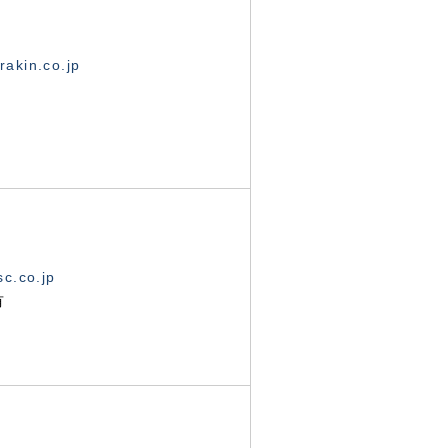
akin.co.jp
c.co.jp
有