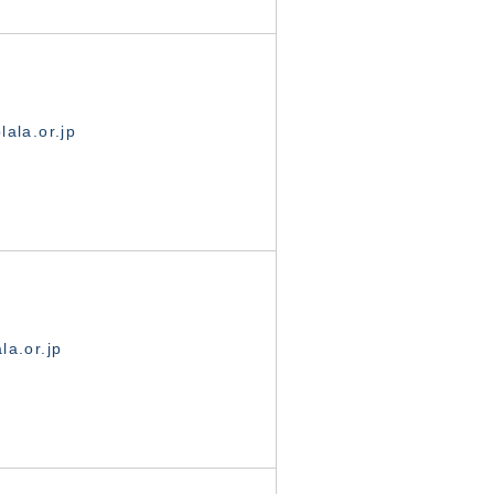
ala.or.jp
la.or.jp