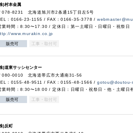
(株)村本金属
〒078-8231 北海道旭川市2条通15丁目左5号
TEL：0166-23-1155 / FAX：0166-35-3778 /
webmaster@mur
営業時間：8:30〜17:30 / 定休日：第一土曜日・日曜日・祝祭日
ttp://www.murakin.co.jp
販売可
工事・取付可
(株)道東サッシセンター
〒080-0010 北海道帯広市大通南31-56
TEL：0155-48-9511 / FAX：0155-48-1566 /
gotou@doutou-s
営業時間：8:30〜18:00 / 定休日：日曜日・祝祭日・他・土曜日
販売可
工事・取付可
(株)反町