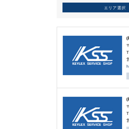
エリア選択
h