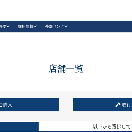
概要
採用情報
外部リンク
YouTube
Instagram
採用
キーレックスカタログ請求
の製品組み立て等
請求フォームはこちら
古代・古代NEO
レバーハンドル
Vi-Clear
古代・古代NEO
飾錠
導入事例一覧
抗ウイルス・抗菌製品
導入事例一覧
Facebook
LinkedIn
店舗一覧
00 / 1100から簡単に交換できるキーレックス4000を
日本ロック工業会
売開始しました。
外部サイト
く見る
例
ご購入
取付
長期住宅使用部材標準化推進協議会
外部サイト
以下から選択して