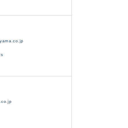
yama.co.jp
ts
.co.jp