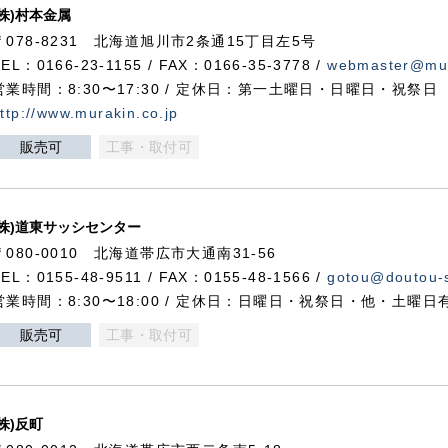
(株)村本金属
〒078-8231 北海道旭川市2条通15丁目左5号
TEL：0166-23-1155 / FAX：0166-35-3778 /
webmaster@mur
営業時間：8:30〜17:30 / 定休日：第一土曜日・日曜日・祝祭日
ttp://www.murakin.co.jp
販売可
工事・取付可
(株)道東サッシセンター
〒080-0010 北海道帯広市大通南31-56
TEL：0155-48-9511 / FAX：0155-48-1566 /
gotou@doutou-s
営業時間：8:30〜18:00 / 定休日：日曜日・祝祭日・他・土曜日
販売可
工事・取付可
(株)反町