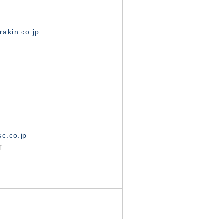
akin.co.jp
c.co.jp
有