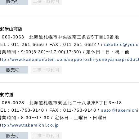
販売可
工事・取付可
(株)米山商店
〒060-0063 北海道札幌市中央区南三条西5丁目10番地
TEL：011-261-6656 / FAX：011-251-6682 /
makoto.s@yone
営業時間：9:00(8:30)〜17:00(17:30) / 定休日：日・祝・他
ttp://www.kanamonoten.com/sapporoshi-yoneyama/produc
販売可
工事・取付可
(株)竹道
〒065-0028 北海道札幌市東区北二十八条東5丁目3〜18
TEL：011-753-9140 / FAX：011-753-9148 /
sato@takemichi
営業時間：8:30〜17:30 / 定休日：土曜日・日曜日
ttp://www.takemichi.co.jp
販売可
工事・取付可