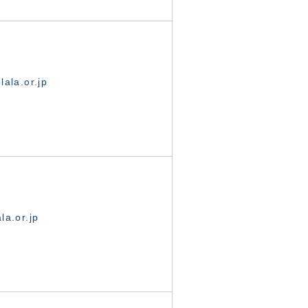
ala.or.jp
la.or.jp