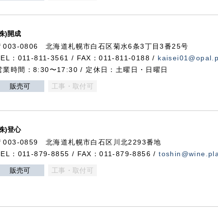
(株)開成
〒003-0806 北海道札幌市白石区菊水6条3丁目3番25号
TEL：011-811-3561 / FAX：011-811-0188 /
kaisei01@opal.pl
営業時間：8:30〜17:30 / 定休日：土曜日・日曜日
販売可
工事・取付可
(株)登心
〒003-0859 北海道札幌市白石区川北2293番地
TEL：011-879-8855 / FAX：011-879-8856 /
toshin@wine.pla
販売可
工事・取付可