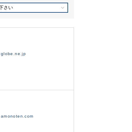
下さい
globe.ne.jp
namonoten.com