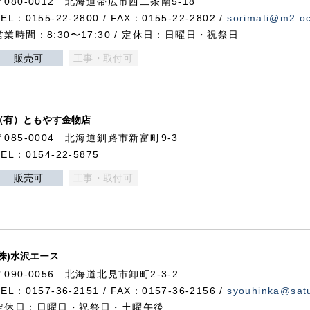
〒080-0012 北海道帯広市西二条南5-18
TEL：0155-22-2800 / FAX：0155-22-2802 /
sorimati@m2.oc
営業時間：8:30〜17:30 / 定休日：日曜日・祝祭日
販売可
工事・取付可
（有）ともやす金物店
〒085-0004 北海道釧路市新富町9-3
TEL：0154-22-5875
販売可
工事・取付可
(株)水沢エース
〒090-0056 北海道北見市卸町2-3-2
TEL：0157-36-2151 / FAX：0157-36-2156 /
syouhinka@satu
定休日：日曜日・祝祭日・土曜午後