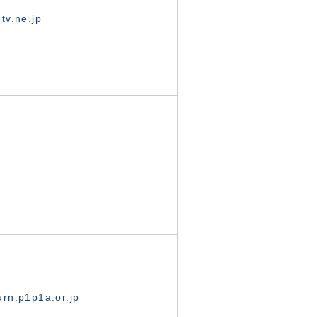
tv.ne.jp
rn.p1p1a.or.jp