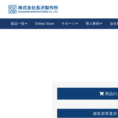
トップ
KSS加盟店・取扱店情報
店舗一覧
製品一覧
Online Store
サポート
導入事例
会社
新卒採用
会社情報
事業内容
中途採用
お問い合わせ
社会貢献活動
パート
2026年度採用情報
キャリア採用・専門職
メールフォームはこちら
工場で
キーレックス
レバーハンドル
キーレックス
機械式ボタン錠
室内用ドアハンドル
導入事例一覧
装
メールニュース
製品検索
お知らせ一覧
よくある質問（FAQ）
特集
簡単診断
教育機関
21
お客様に適したキーレックスをお探しいただけます。
廃番品情報
発
医療機関
品番から探す
取扱店情報
キーレックスを品番からお探しいただけます。
詳し
企業様採用事
商品の
お役立ち情報
都道府県選択