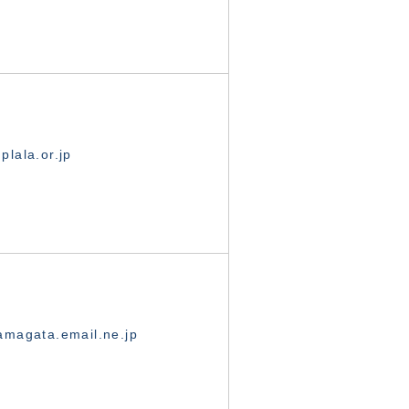
lala.or.jp
magata.email.ne.jp