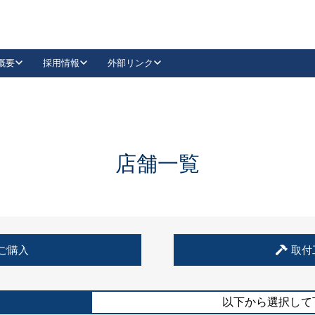
概要
採用情報
外部リンク
YouTube
Instagram
採用
キーレックスカタログ請求
の製品組み立て等
請求フォームはこちら
古代・古代NEO
レバーハンドル
Vi-Clear
古代・古代NEO
飾錠
導入事例一覧
抗ウイルス・抗菌製品
導入事例一覧
Facebook
LinkedIn
店舗一覧
00 / 1100から簡単に交換できるキーレックス4000を
日本ロック工業会
売開始しました。
外部サイト
く見る
例
ご購入
取付
長期住宅使用部材標準化推進協議会
外部サイト
以下から選択して