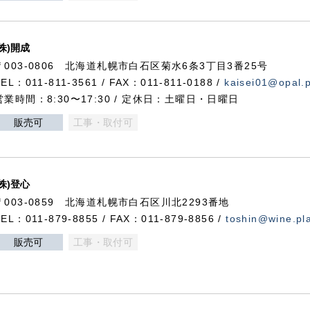
(株)開成
〒003-0806 北海道札幌市白石区菊水6条3丁目3番25号
TEL：011-811-3561 / FAX：011-811-0188 /
kaisei01@opal.pl
営業時間：8:30〜17:30 / 定休日：土曜日・日曜日
販売可
工事・取付可
(株)登心
〒003-0859 北海道札幌市白石区川北2293番地
TEL：011-879-8855 / FAX：011-879-8856 /
toshin@wine.pla
販売可
工事・取付可