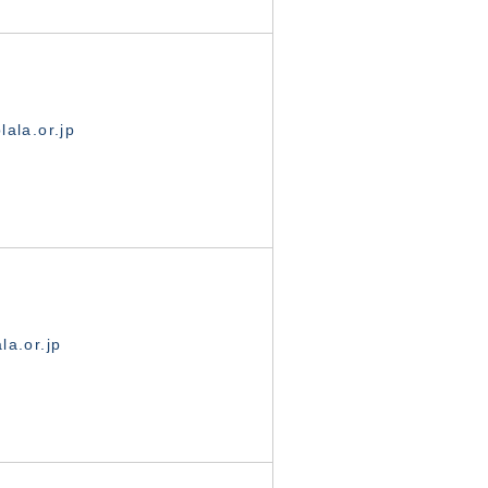
ala.or.jp
la.or.jp