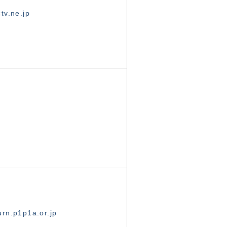
tv.ne.jp
rn.p1p1a.or.jp