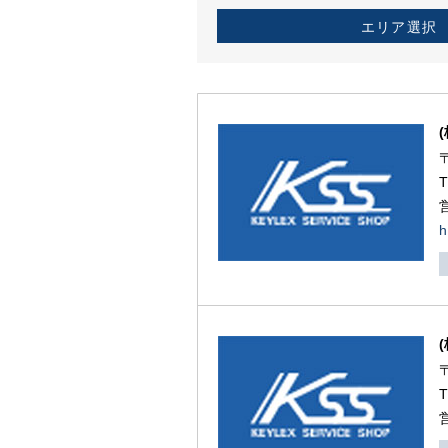
エリア選択
h