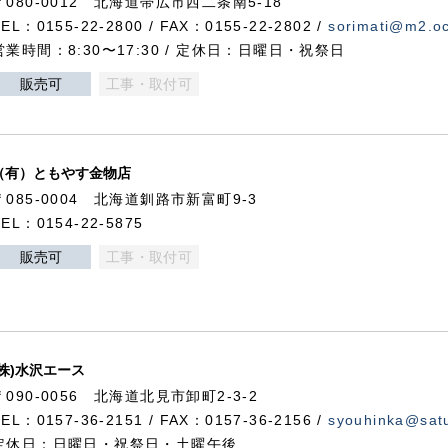
〒080-0012 北海道帯広市西二条南5-18
TEL：0155-22-2800 / FAX：0155-22-2802 /
sorimati@m2.oc
営業時間：8:30〜17:30 / 定休日：日曜日・祝祭日
販売可
工事・取付可
（有）ともやす金物店
〒085-0004 北海道釧路市新富町9-3
TEL：0154-22-5875
販売可
工事・取付可
(株)水沢エース
〒090-0056 北海道北見市卸町2-3-2
TEL：0157-36-2151 / FAX：0157-36-2156 /
syouhinka@satu
定休日：日曜日・祝祭日・土曜午後