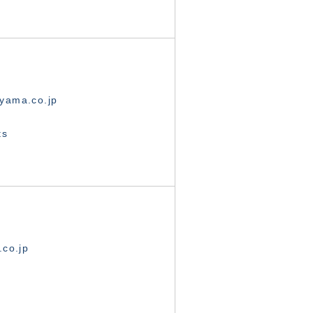
yama.co.jp
ts
.co.jp