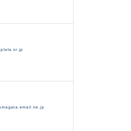
lala.or.jp
magata.email.ne.jp