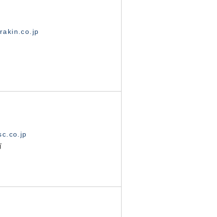
akin.co.jp
c.co.jp
有