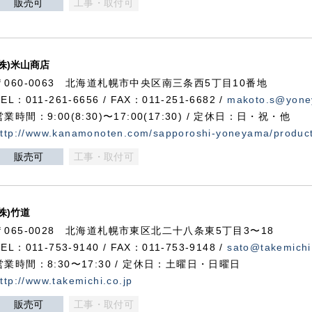
販売可
工事・取付可
(株)米山商店
〒060-0063 北海道札幌市中央区南三条西5丁目10番地
TEL：011-261-6656 / FAX：011-251-6682 /
makoto.s@yone
営業時間：9:00(8:30)〜17:00(17:30) / 定休日：日・祝・他
ttp://www.kanamonoten.com/sapporoshi-yoneyama/produc
販売可
工事・取付可
(株)竹道
〒065-0028 北海道札幌市東区北二十八条東5丁目3〜18
TEL：011-753-9140 / FAX：011-753-9148 /
sato@takemichi
営業時間：8:30〜17:30 / 定休日：土曜日・日曜日
ttp://www.takemichi.co.jp
販売可
工事・取付可