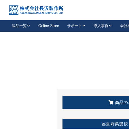
トップ
KSS加盟店・取扱店情報
店舗一覧
製品一覧
Online Store
サポート
導入事例
会社
新卒採用
会社情報
事業内容
中途採用
お問い合わせ
社会貢献活動
パート
2026年度採用情報
キャリア採用・専門職
メールフォームはこちら
工場で
キーレックス
レバーハンドル
キーレックス
機械式ボタン錠
室内用ドアハンドル
導入事例一覧
装
メールニュース
製品検索
お知らせ一覧
よくある質問（FAQ）
特集
簡単診断
教育機関
21
お客様に適したキーレックスをお探しいただけます。
廃番品情報
発
医療機関
品番から探す
取扱店情報
キーレックスを品番からお探しいただけます。
詳し
企業様採用事
商品の
お役立ち情報
都道府県選択