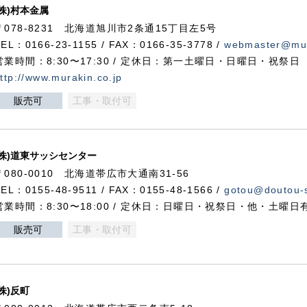
(株)村本金属
〒078-8231 北海道旭川市2条通15丁目左5号
TEL：0166-23-1155 / FAX：0166-35-3778 /
webmaster@mur
営業時間：8:30〜17:30 / 定休日：第一土曜日・日曜日・祝祭日
ttp://www.murakin.co.jp
販売可
工事・取付可
(株)道東サッシセンター
〒080-0010 北海道帯広市大通南31-56
TEL：0155-48-9511 / FAX：0155-48-1566 /
gotou@doutou-s
営業時間：8:30〜18:00 / 定休日：日曜日・祝祭日・他・土曜日
販売可
工事・取付可
(株)反町