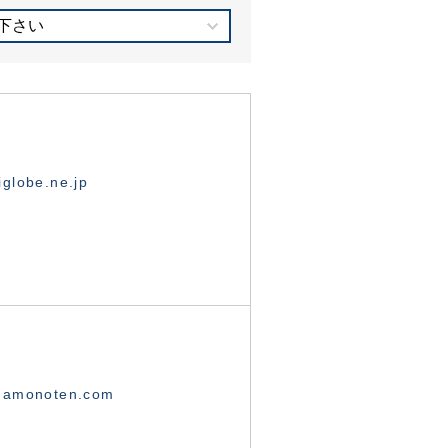
下さい
globe.ne.jp
namonoten.com