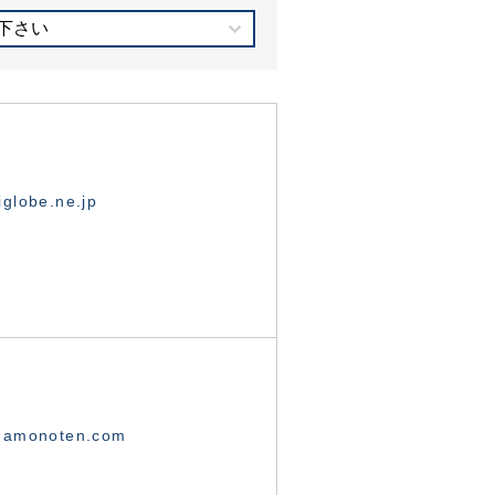
下さい
globe.ne.jp
namonoten.com