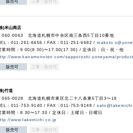
販売可
工事・取付可
(株)米山商店
〒060-0063 北海道札幌市中央区南三条西5丁目10番地
TEL：011-261-6656 / FAX：011-251-6682 /
makoto.s@yone
営業時間：9:00(8:30)〜17:00(17:30) / 定休日：日・祝・他
ttp://www.kanamonoten.com/sapporoshi-yoneyama/produc
販売可
工事・取付可
(株)竹道
〒065-0028 北海道札幌市東区北二十八条東5丁目3〜18
TEL：011-753-9140 / FAX：011-753-9148 /
sato@takemichi
営業時間：8:30〜17:30 / 定休日：土曜日・日曜日
ttp://www.takemichi.co.jp
販売可
工事・取付可