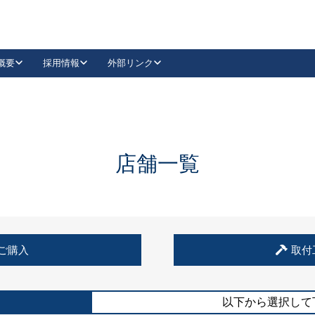
概要
採用情報
外部リンク
YouTube
Instagram
採用
キーレックスカタログ請求
の製品組み立て等
請求フォームはこちら
古代・古代NEO
レバーハンドル
Vi-Clear
古代・古代NEO
飾錠
導入事例一覧
抗ウイルス・抗菌製品
導入事例一覧
Facebook
LinkedIn
店舗一覧
00 / 1100から簡単に交換できるキーレックス4000を
日本ロック工業会
売開始しました。
外部サイト
く見る
例
ご購入
取付
長期住宅使用部材標準化推進協議会
外部サイト
以下から選択して