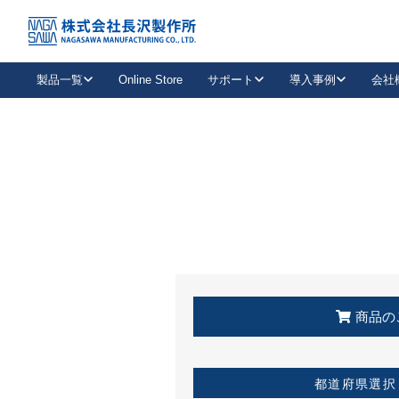
トップ
KSS加盟店・取扱店情報
店舗一覧
製品一覧
Online Store
サポート
導入事例
会社
新卒採用
会社情報
事業内容
中途採用
お問い合わせ
社会貢献活動
パート
2026年度採用情報
キャリア採用・専門職
メールフォームはこちら
工場で
キーレックス
レバーハンドル
キーレックス
機械式ボタン錠
室内用ドアハンドル
導入事例一覧
装
メールニュース
製品検索
お知らせ一覧
よくある質問（FAQ）
特集
簡単診断
教育機関
21
お客様に適したキーレックスをお探しいただけます。
廃番品情報
発
医療機関
品番から探す
取扱店情報
キーレックスを品番からお探しいただけます。
詳し
企業様採用事
商品の
お役立ち情報
都道府県選択