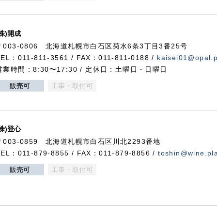
(株)開成
〒003-0806 北海道札幌市白石区菊水6条3丁目3番25号
TEL：011-811-3561 / FAX：011-811-0188 /
kaisei01@opal.pl
営業時間：8:30〜17:30 / 定休日：土曜日・日曜日
販売可
工事・取付可
(株)登心
〒003-0859 北海道札幌市白石区川北2293番地
TEL：011-879-8855 / FAX：011-879-8856 /
toshin@wine.pla
販売可
工事・取付可