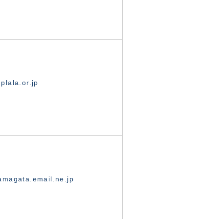
lala.or.jp
magata.email.ne.jp