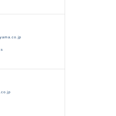
yama.co.jp
ts
.co.jp