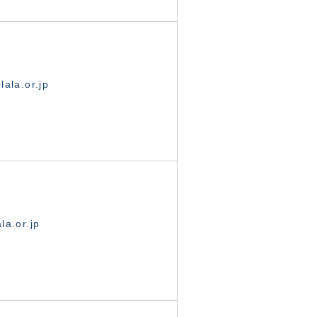
ala.or.jp
la.or.jp