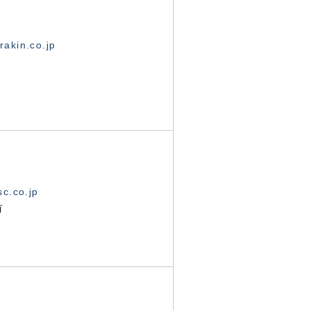
akin.co.jp
c.co.jp
有