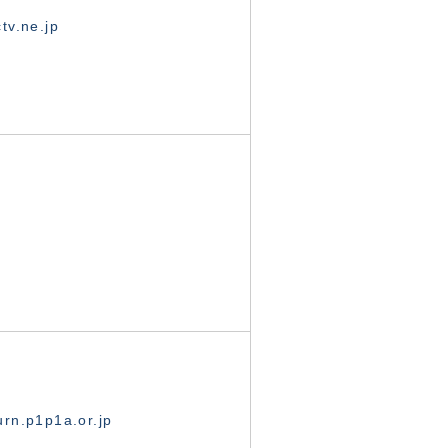
tv.ne.jp
rn.p1p1a.or.jp