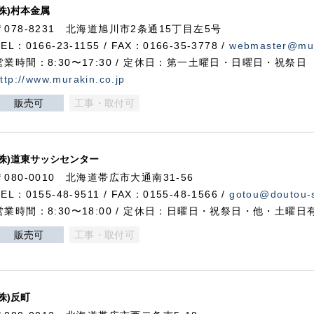
(株)村本金属
〒078-8231 北海道旭川市2条通15丁目左5号
TEL：0166-23-1155 / FAX：0166-35-3778 /
webmaster@mur
営業時間：8:30〜17:30 / 定休日：第一土曜日・日曜日・祝祭日
ttp://www.murakin.co.jp
販売可
工事・取付可
(株)道東サッシセンター
〒080-0010 北海道帯広市大通南31-56
TEL：0155-48-9511 / FAX：0155-48-1566 /
gotou@doutou-s
営業時間：8:30〜18:00 / 定休日：日曜日・祝祭日・他・土曜日
販売可
工事・取付可
(株)反町