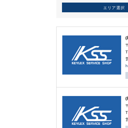
エリア選択
h