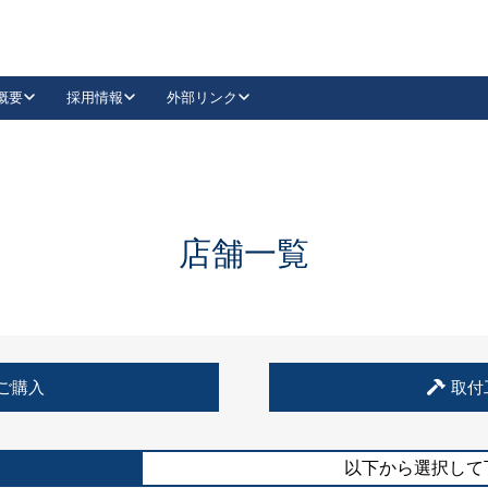
概要
採用情報
外部リンク
YouTube
Instagram
採用
キーレックスカタログ請求
の製品組み立て等
請求フォームはこちら
古代・古代NEO
レバーハンドル
Vi-Clear
古代・古代NEO
飾錠
導入事例一覧
抗ウイルス・抗菌製品
導入事例一覧
Facebook
LinkedIn
店舗一覧
00 / 1100から簡単に交換できるキーレックス4000を
日本ロック工業会
売開始しました。
外部サイト
く見る
例
ご購入
取付
長期住宅使用部材標準化推進協議会
外部サイト
以下から選択して