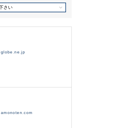
下さい
globe.ne.jp
namonoten.com