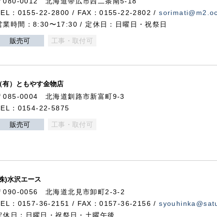
〒080-0012 北海道帯広市西二条南5-18
TEL：0155-22-2800 / FAX：0155-22-2802 /
sorimati@m2.oc
営業時間：8:30〜17:30 / 定休日：日曜日・祝祭日
販売可
工事・取付可
（有）ともやす金物店
〒085-0004 北海道釧路市新富町9-3
TEL：0154-22-5875
販売可
工事・取付可
(株)水沢エース
〒090-0056 北海道北見市卸町2-3-2
TEL：0157-36-2151 / FAX：0157-36-2156 /
syouhinka@satu
定休日：日曜日・祝祭日・土曜午後