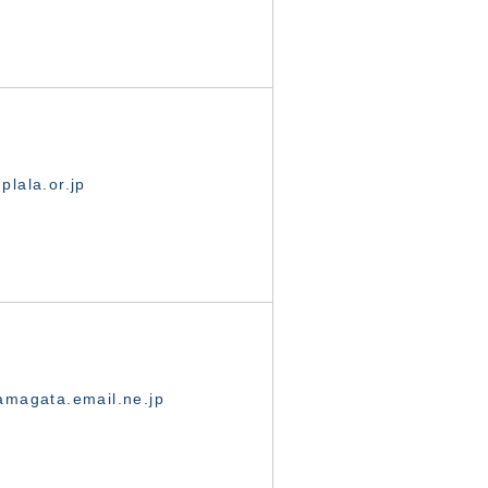
lala.or.jp
magata.email.ne.jp