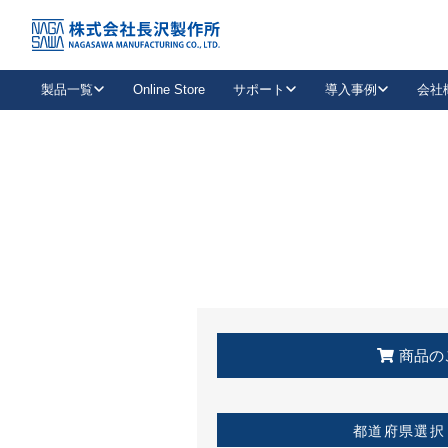
トップ
KSS加盟店・取扱店情報
店舗一覧
製品一覧
Online Store
サポート
導入事例
会社
新卒採用
会社情報
事業内容
中途採用
お問い合わせ
社会貢献活動
パート
2026年度採用情報
キャリア採用・専門職
メールフォームはこちら
工場で
キーレックス
レバーハンドル
キーレックス
機械式ボタン錠
室内用ドアハンドル
導入事例一覧
装
メールニュース
製品検索
お知らせ一覧
よくある質問（FAQ）
特集
簡単診断
教育機関
21
お客様に適したキーレックスをお探しいただけます。
廃番品情報
発
医療機関
品番から探す
取扱店情報
キーレックスを品番からお探しいただけます。
詳し
企業様採用事
商品の
お役立ち情報
都道府県選択