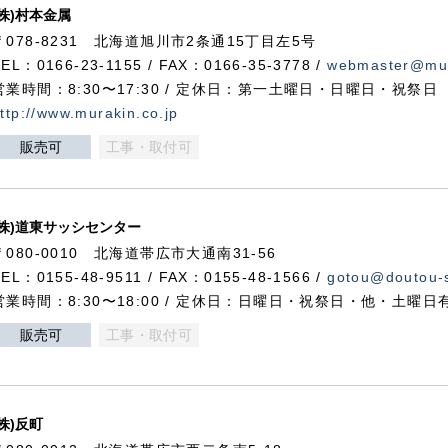
(株)村本金属
〒078-8231 北海道旭川市2条通15丁目左5号
TEL：0166-23-1155 / FAX：0166-35-3778 /
webmaster@mur
営業時間：8:30〜17:30 / 定休日：第一土曜日・日曜日・祝祭日
ttp://www.murakin.co.jp
販売可
工事・取付可
(株)道東サッシセンター
〒080-0010 北海道帯広市大通南31-56
TEL：0155-48-9511 / FAX：0155-48-1566 /
gotou@doutou-s
営業時間：8:30〜18:00 / 定休日：日曜日・祝祭日・他・土曜日
販売可
工事・取付可
(株)反町