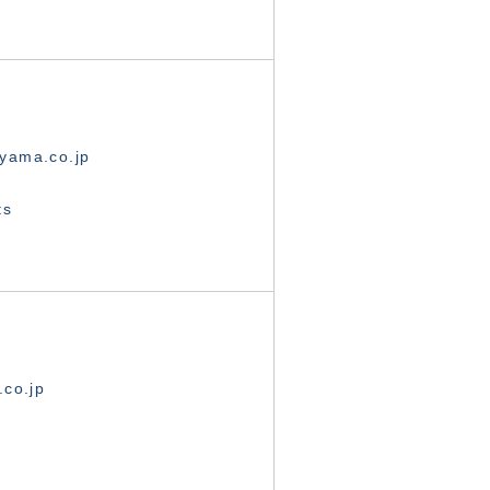
yama.co.jp
ts
.co.jp