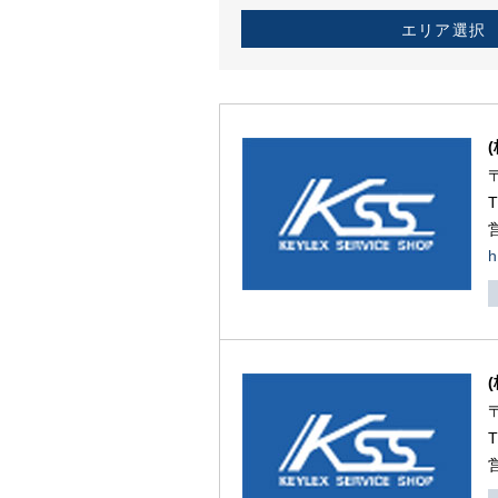
エリア選択
h