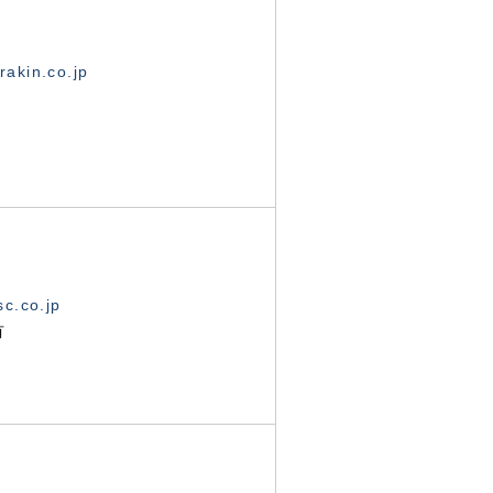
akin.co.jp
c.co.jp
有