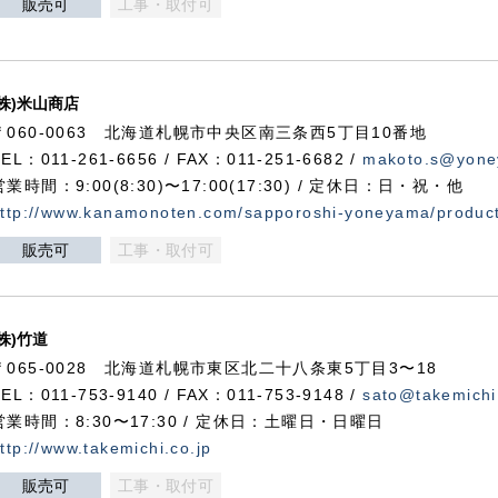
販売可
工事・取付可
(株)米山商店
〒060-0063 北海道札幌市中央区南三条西5丁目10番地
TEL：011-261-6656 / FAX：011-251-6682 /
makoto.s@yone
営業時間：9:00(8:30)〜17:00(17:30) / 定休日：日・祝・他
ttp://www.kanamonoten.com/sapporoshi-yoneyama/produc
販売可
工事・取付可
(株)竹道
〒065-0028 北海道札幌市東区北二十八条東5丁目3〜18
TEL：011-753-9140 / FAX：011-753-9148 /
sato@takemichi
営業時間：8:30〜17:30 / 定休日：土曜日・日曜日
ttp://www.takemichi.co.jp
販売可
工事・取付可