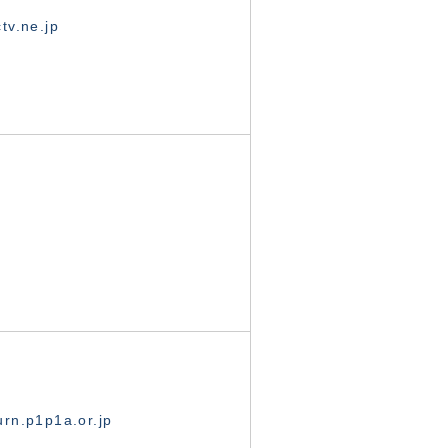
tv.ne.jp
rn.p1p1a.or.jp