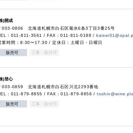
(株)開成
〒003-0806 北海道札幌市白石区菊水6条3丁目3番25号
TEL：011-811-3561 / FAX：011-811-0188 /
kaisei01@opal.pl
営業時間：8:30〜17:30 / 定休日：土曜日・日曜日
販売可
工事・取付可
(株)登心
〒003-0859 北海道札幌市白石区川北2293番地
TEL：011-879-8855 / FAX：011-879-8856 /
toshin@wine.pla
販売可
工事・取付可