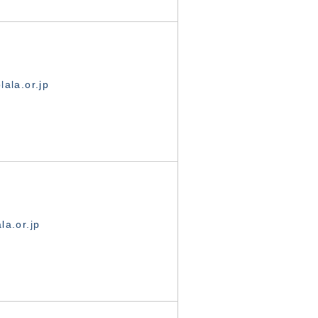
ala.or.jp
la.or.jp